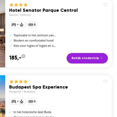
Hotel Senator Parque Central
Spanje
/
Valencia
8
Toplocatie in het centrum van de stad
Modern en comfortabel hotel
Kies voor logies of logies en ontbijt
185,-
Bekijk stedentrip
Budapest Spa Experience
Hongarije
/
Budapest
8
In het historische deel Buda