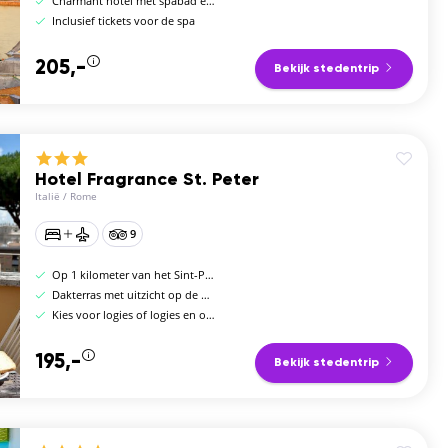
Charmant hotel met spabad en sauna
Inclusief tickets voor de spa
205,-
Bekijk stedentrip
Hotel Fragrance St. Peter
Italië
/
Rome
9
Op 1 kilometer van het Sint-Pietersplein
Dakterras met uitzicht op de Sint-Pietersbasiliek
Kies voor logies of logies en ontbijt
195,-
Bekijk stedentrip