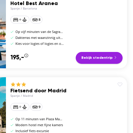
Hotel Best Aranea
Spanje
/
Barcelona
8
Op vijf minuten van de Sagrada Familia
Dakterras met waanzinnig uitzicht
Kies voor logies of logies en ontbijt
195,-
Bekijk stedentrip
Fietsend door Madrid
Spanje
/
Madrid
9
Op 11 minuten van Plaza Mayor
Modern hotel met fijne kamers
Inclusief fiets excursie