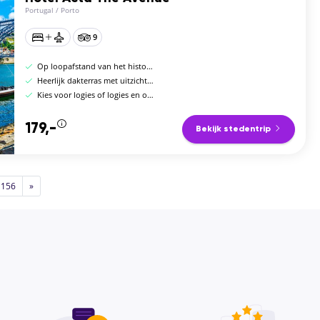
Portugal
/
Porto
9
Op loopafstand van het historische centrum
Heerlijk dakterras met uitzicht op de stad
Kies voor logies of logies en ontbijt
179,-
Bekijk stedentrip
156
»