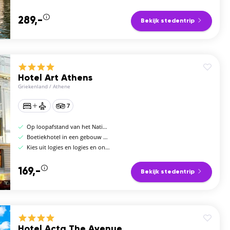
289,-
Bekijk stedentrip
Hotel Art Athens
Griekenland
/
Athene
7
Op loopafstand van het Nationaal Archeologisch Museum
Boetiekhotel in een gebouw uit 1930
Kies uit logies en logies en ontbijt
169,-
Bekijk stedentrip
Hotel Acta The Avenue