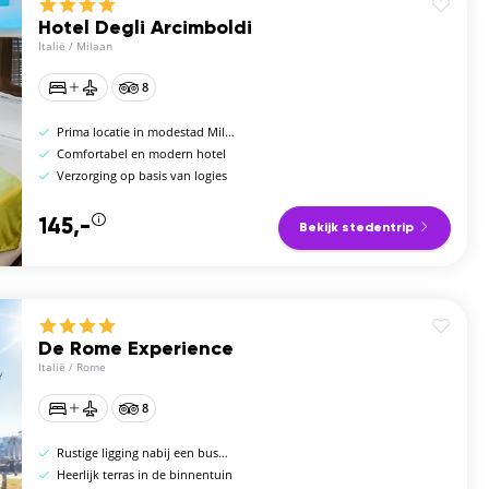
Hotel Degli Arcimboldi
Italië
/
Milaan
8
Prima locatie in modestad Milaan
Comfortabel en modern hotel
Verzorging op basis van logies
145,-
Bekijk stedentrip
De Rome Experience
Italië
/
Rome
8
Rustige ligging nabij een bushalte
Heerlijk terras in de binnentuin