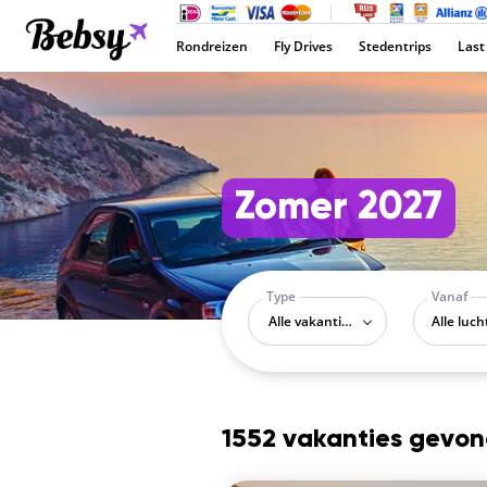
Rondreizen
Fly Drives
Stedentrips
Last
Zomer 2027
Type
Vanaf
Alle vakantietypes
1552 vakanties gevo