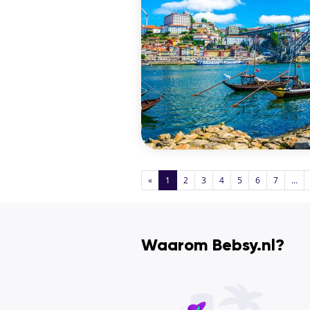
«
1
2
3
4
5
6
7
...
Waarom Bebsy.nl?