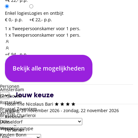
+€ 22,- p.p.
Enkel logies
Logies en ontbijt
€ 0,- p.p.
+€ 22,- p.p.
1 x Tweepersoonskamer voor 1 pers.
1 x Tweepersoonskamer voor 1 pers.
+€ 94,- p.p.
Bekijk alle mogelijkheden
Enkel logies
Logies en ontbijt
€ 0,- p.p.
+€ 22,- p.p.
Personen
Amsterdam
4. Jouw keuze
Eindhoven
Rotterdam
Hotel The Nicolaus Bari
Brussel Zaventem
vrijdag, 20 november 2026 - zondag, 22 november 2026
Verblijf
Brussel Charleroi
Reisduur
Düsseldorf
3 dagen / 2 nachten
Weeze
Verzorgingstype
Personen
Keulen Bonn
2