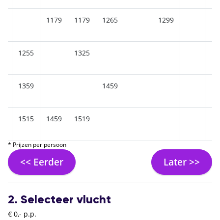
75
1179
1179
1265
1299
1255
1325
69
1359
1459
85
1515
1459
1519
* Prijzen per persoon
<< Eerder
Later >>
2. Selecteer vlucht
€ 0,- p.p.