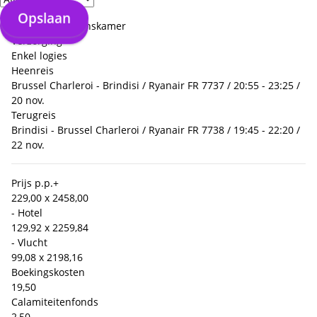
Kamers
Opslaan
Opslaan
1 x Tweepersoonskamer
Verzorging
Enkel logies
Heenreis
Brussel Charleroi - Brindisi / Ryanair FR 7737 / 20:55 - 23:25 /
20 nov.
Terugreis
Brindisi - Brussel Charleroi / Ryanair FR 7738 / 19:45 - 22:20 /
22 nov.
Prijs p.p.
+
229,00 x 2
458,00
- Hotel
129,92 x 2
259,84
- Vlucht
99,08 x 2
198,16
Boekingskosten
19,50
Calamiteitenfonds
2,50