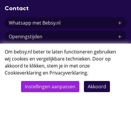
Contact
Whatsapp met Bebsy.nl
Openingstijden
E-mail Bebsy.nl
Om bebsy.nl beter te laten functioneren gebruiken
wij cookies en vergelijkbare technieken. Door op
akkoord te klikken, stem je in met onze
Cookieverklaring
en
Privacyverklaring
.
© 2026 Bebsy.nl
Instellingen aanpassen
Akkoord