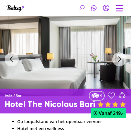
9
Italië
/
Bari
Hotel The Nicolaus Bari
Vanaf
249,-
Op loopafstand van het openbaar vervoer
Hotel met een wellness