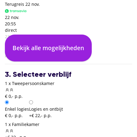
Terugreis
22 nov.
22 nov.
20:55
direct
23:40
Bari (BRI)
Bekijk alle mogelijkheden
00:00
Amsterdam (AMS)
3. Selecteer verblijf
1 x Tweepersoonskamer
€ 0,- p.p.
Enkel logies
Logies en ontbijt
€ 0,- p.p.
+€ 22,- p.p.
1 x Familiekamer