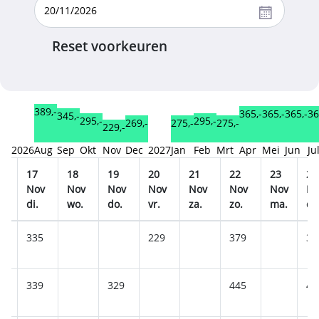
Reset voorkeuren
389,-
365,-
365,-
365,-
36
345,-
295,-
295,-
275,-
275,-
269,-
229,-
2026
Aug
Sep
Okt
Nov
Dec
2027
Jan
Feb
Mrt
Apr
Mei
Jun
Ju
17
18
19
20
21
22
23
24
v
Nov
Nov
Nov
Nov
Nov
Nov
Nov
No
.
di.
wo.
do.
vr.
za.
zo.
ma.
di.
335
229
379
38
339
329
445
45