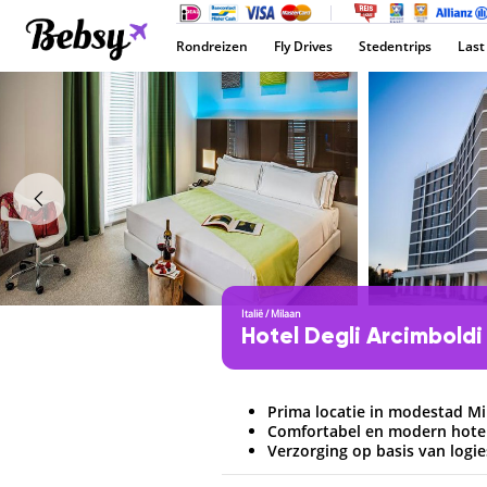
Rondreizen
Fly Drives
Stedentrips
Last
Italië
/
Milaan
Hotel Degli Arcimbold
Prima locatie in modestad Mi
Comfortabel en modern hote
Verzorging op basis van logie