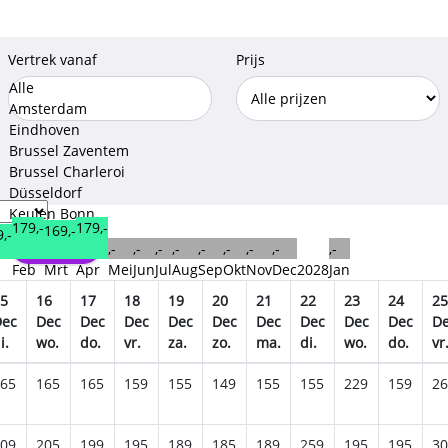
Vertrek vanaf
Prijs
Alle
Amsterdam
Eindhoven
Brussel Zaventem
Brussel Charleroi
Düsseldorf
Keulen Bonn
179,-
179,-
169,-
,-
Opslaan
,-
,-
,-
,-
,-
,-
,-
,-
,-
n
Feb
Mrt
Apr
Mei
Jun
Jul
Aug
Sep
Okt
Nov
Dec
2028
Jan
5
16
17
18
19
20
21
22
23
24
25
Dec
Dec
Dec
Dec
Dec
Dec
Dec
Dec
Dec
Dec
D
i.
wo.
do.
vr.
za.
zo.
ma.
di.
wo.
do.
vr
65
165
165
159
155
149
155
155
229
159
26
09
205
199
195
189
185
189
259
195
195
30