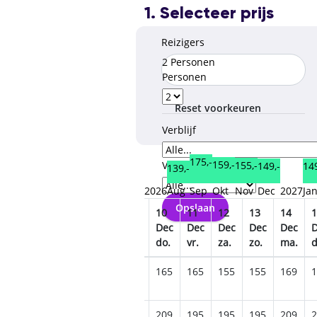
1. Selecteer prijs
Reizigers
2 Personen
Personen
Reset voorkeuren
Verblijf
175,-
159,-
155,-
Verzorgingstype
149,-
149
139,-
2026
Aug
Sep
Okt
Nov
Dec
2027
Ja
Opslaan
05
06
07
08
09
10
11
12
13
14
1
Dec
Dec
Dec
Dec
Dec
Dec
Dec
Dec
Dec
Dec
za.
zo.
ma.
di.
wo.
do.
vr.
za.
zo.
ma.
d
169
165
165
165
165
165
165
155
155
169
1
209
209
209
209
209
209
195
195
195
209
2