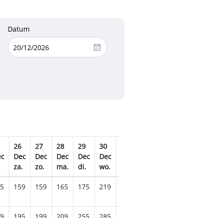
Datum
26
27
28
29
30
31
01
02
03
04
ec
Dec
Dec
Dec
Dec
Dec
Dec
Jan
Jan
Jan
Jan
.
za.
zo.
ma.
di.
wo.
do.
vr.
za.
zo.
ma.
5
159
159
165
175
219
235
205
175
159
165
9
195
199
209
255
285
285
239
209
199
195