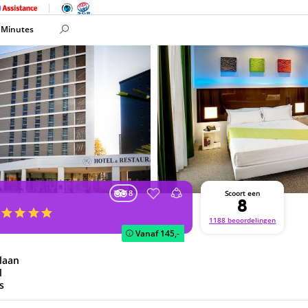
 Minutes
8
Scoort een
8
i
1188 beoordelingen
Vanaf
145,-
laan
l
s