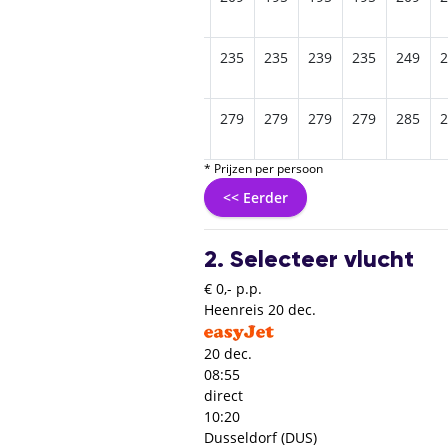
255
249
249
249
249
235
235
239
235
249
2
295
289
289
289
279
279
279
279
279
285
2
* Prijzen per persoon
<< Eerder
2. Selecteer vlucht
€ 0,- p.p.
Heenreis
20 dec.
20 dec.
08:55
direct
10:20
Dusseldorf (DUS)