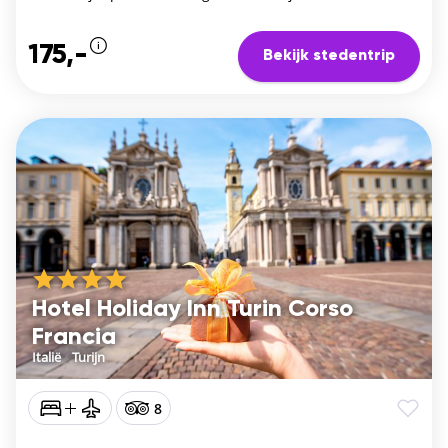
175,-
Bekijk stedentrip
Hotel Holiday Inn Turin Corso
Francia
Italië
/
Turijn
8