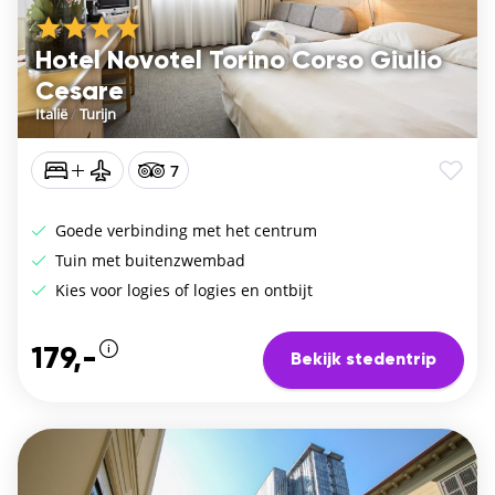
Hotel Novotel Torino Corso Giulio
Cesare
Italië
/
Turijn
7
Goede verbinding met het centrum
Tuin met buitenzwembad
Kies voor logies of logies en ontbijt
179,-
Bekijk stedentrip