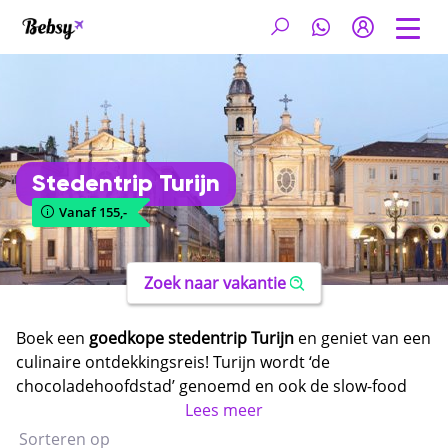
Stedentrip Turijn
Vanaf 155,-
Zoek naar vakantie
Boek een
goedkope stedentrip Turijn
en geniet van een
culinaire ontdekkingsreis! Turijn wordt ‘de
chocoladehoofdstad’ genoemd en ook de slow-food
beweging is hier ontstaan. Tijdens een citytrip Turijn
Lees meer
maak je daarnaast kennis met de rijke historie van de
Sorteren op