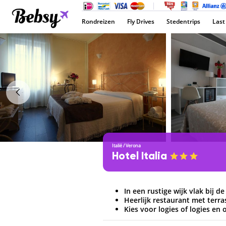
Rondreizen
Fly Drives
Stedentrips
Last
Italië
/
Verona
Hotel Italia
In een rustige wijk vlak bij d
Heerlijk restaurant met terra
Kies voor logies of logies en 