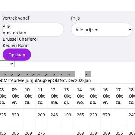
Vertrek vanaf
Prijs
Alle
Amsterdam
Brussel Charleroi
Keulen Bonn
Opslaan
,-
,-
,-
,-
,-
,-
,-
,-
,-
,-
,-
eb
Mrt
Apr
Mei
Jun
Jul
Aug
Sep
Okt
Nov
Dec
2028
Jan
08
09
10
11
12
13
14
15
16
17
18
Okt
Okt
Okt
Okt
Okt
Okt
Okt
Okt
Okt
Okt
Ok
do.
vr.
za.
zo.
ma.
di.
wo.
do.
vr.
za.
zo.
225
329
209
245
199
265
229
379
24
355
385
269
275
269
339
389
355
30