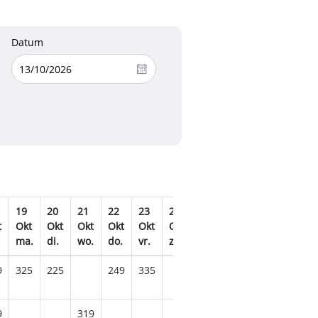
Datum
19
20
21
22
23
24
25
26
27
28
t
Okt
Okt
Okt
Okt
Okt
Okt
Okt
Okt
Okt
Okt
ma.
di.
wo.
do.
vr.
za.
zo.
ma.
di.
wo.
9
325
225
249
335
335
9
319
419