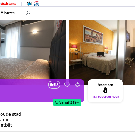
 Minutes
8
Scoort een
8
453 beoordelingen
Vanaf
219,-
e oude stad
stuin
ontbijt