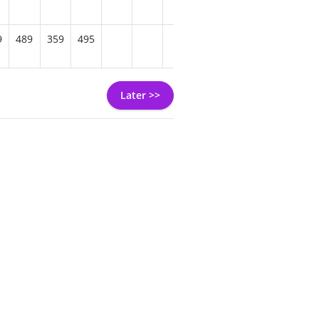
9
489
359
495
509
Later >>