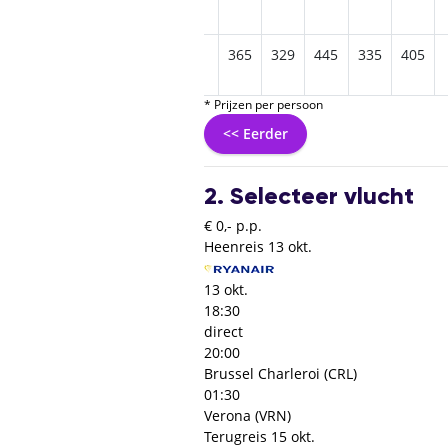
605
509
569
365
329
445
335
405
* Prijzen per persoon
<< Eerder
2. Selecteer vlucht
€ 0,- p.p.
Heenreis
13 okt.
13 okt.
18:30
direct
20:00
Brussel Charleroi (CRL)
01:30
Verona (VRN)
Terugreis
15 okt.