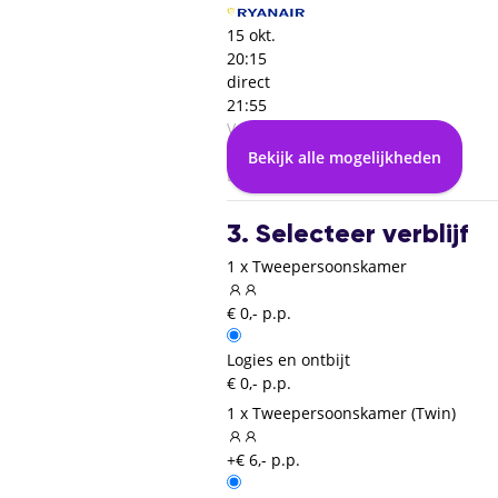
15 okt.
20:15
direct
21:55
Verona (VRN)
01:40
Bekijk alle mogelijkheden
Brussel Charleroi (CRL)
3. Selecteer verblijf
1 x Tweepersoonskamer
€ 0,- p.p.
Logies en ontbijt
€ 0,- p.p.
1 x Tweepersoonskamer (Twin)
+€ 6,- p.p.