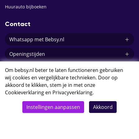
Huurauto bijboeken
Contact
Whatsapp met Bebsy.nl
Openingstijden
E-mail Bebsy.nl
Om bebsy.nl beter te laten functioneren gebruiken
wij cookies en vergelijkbare technieken. Door op
akkoord te klikken, stem je in met onze
Cookieverklaring
en
Privacyverklaring
.
© 2026 Bebsy.nl
Instellingen aanpassen
Akkoord