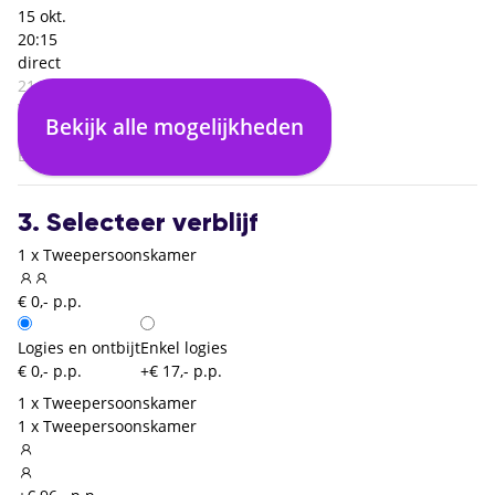
15 okt.
20:15
direct
21:55
Verona (VRN)
Bekijk alle mogelijkheden
01:40
Brussel Charleroi (CRL)
3. Selecteer verblijf
1 x Tweepersoonskamer
€ 0,- p.p.
Logies en ontbijt
Enkel logies
€ 0,- p.p.
+€ 17,- p.p.
1 x Tweepersoonskamer
1 x Tweepersoonskamer