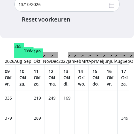
Reset voorkeuren
265,-
199,-
169,-
,-
,-
,-
,-
,-
,-
,-
,-
,-
,-
,-
,-
2026
Aug
Sep
Okt
Nov
Dec
2027
Jan
Feb
Mrt
Apr
Mei
Jun
Jul
Aug
Sep
O
09
10
11
12
13
14
15
16
17
Okt
Okt
Okt
Okt
Okt
Okt
Okt
Okt
Okt
vr.
za.
zo.
ma.
di.
wo.
do.
vr.
za.
335
219
249
169
379
289
349