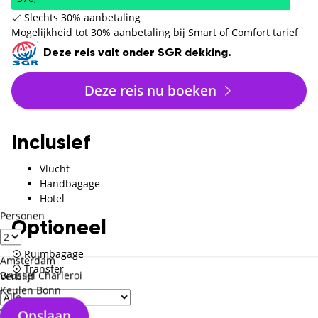
Slechts 30% aanbetaling
Mogelijkheid tot 30% aanbetaling bij Smart of Comfort tarief
Deze reis valt onder SGR dekking.
Deze reis nu boeken
Inclusief
Vlucht
Handbagage
Hotel
Personen
Optioneel
Ruimbagage
Amsterdam
Transfer
Brussel Charleroi
Verblijf
Keulen Bonn
Exclusief
Verzorgingstype
Opslaan