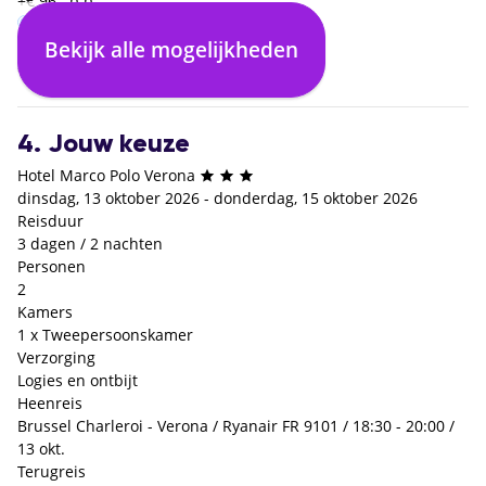
+€ 96,- p.p.
Bekijk alle mogelijkheden
Logies en ontbijt
€ 0,- p.p.
4. Jouw keuze
Hotel Marco Polo Verona
dinsdag, 13 oktober 2026 - donderdag, 15 oktober 2026
Reisduur
3 dagen / 2 nachten
Personen
2
Kamers
1 x Tweepersoonskamer
Verzorging
Logies en ontbijt
Heenreis
Brussel Charleroi - Verona / Ryanair FR 9101 / 18:30 - 20:00 /
13 okt.
Terugreis