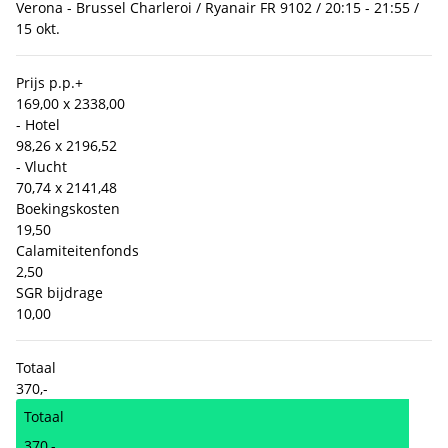
Verona - Brussel Charleroi / Ryanair FR 9102 / 20:15 - 21:55 /
15 okt.
Prijs p.p.
+
169,00 x 2
338,00
- Hotel
98,26 x 2
196,52
- Vlucht
70,74 x 2
141,48
Boekingskosten
19,50
Calamiteitenfonds
2,50
SGR bijdrage
10,00
Totaal
370,-
Totaal
370,-