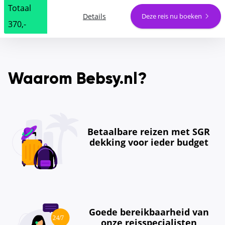
Totaal
Details
Deze reis nu boeken
370,-
Waarom Bebsy.nl?
Betaalbare reizen met SGR
dekking voor ieder budget
Goede bereikbaarheid van
onze reisspecialisten