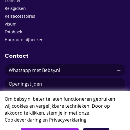
Transfer
Reisgidsen
Reisaccessoires
Visum
Fotoboek
Huurauto bijboeken
Contact
Whatsapp met Bebsy.nl
Openingstijden
E-mail Bebsy.nl
Om bebsy.nl beter te laten functioneren gebruiken
wij cookies en vergelijkbare technieken. Door op
akkoord te klikken, stem je in met onze
Cookieverklaring
en
Privacyverklaring
.