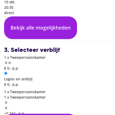
10 okt.
20:30
direct
22:10
Verona (VRN)
Bekijk alle mogelijkheden
01:40
Brussel Charleroi (CRL)
3. Selecteer verblijf
1 x Tweepersoonskamer
€ 0,- p.p.
Logies en ontbijt
€ 0,- p.p.
1 x Tweepersoonskamer
1 x Tweepersoonskamer
+€ 162,- p.p.