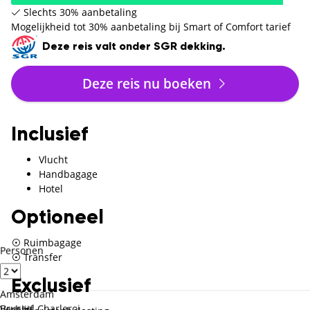
Slechts 30% aanbetaling
Mogelijkheid tot 30% aanbetaling bij Smart of Comfort tarief
Deze reis valt onder SGR dekking.
Deze reis nu boeken
Inclusief
Vlucht
Handbagage
Hotel
Optioneel
Ruimbagage
Personen
Transfer
Exclusief
Amsterdam
Brussel Charleroi
Verblijf