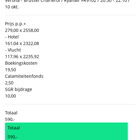
Verona - Brussel Charleroi / Ryanair FR9102 / 20:30 - 22:10 /
10 okt.
Prijs p.p.
+
279,00 x 2
558,00
- Hotel
161,04 x 2
322,08
- Vlucht
117,96 x 2
235,92
Boekingskosten
19,50
Calamiteitenfonds
2,50
SGR bijdrage
10,00
Totaal
590,-
Totaal
590,-