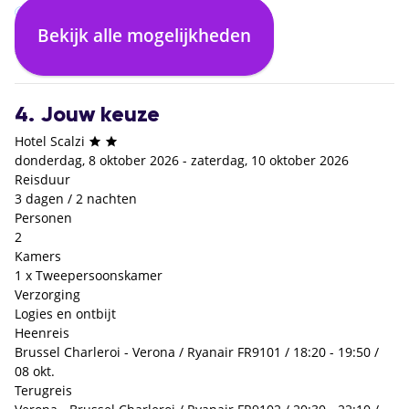
Bekijk alle mogelijkheden
Logies en ontbijt
€ 0,- p.p.
4. Jouw keuze
Hotel Scalzi
donderdag, 8 oktober 2026 - zaterdag, 10 oktober 2026
Reisduur
3 dagen / 2 nachten
Personen
2
Kamers
1 x Tweepersoonskamer
Verzorging
Logies en ontbijt
Heenreis
Brussel Charleroi - Verona / Ryanair FR9101 / 18:20 - 19:50 /
08 okt.
Terugreis