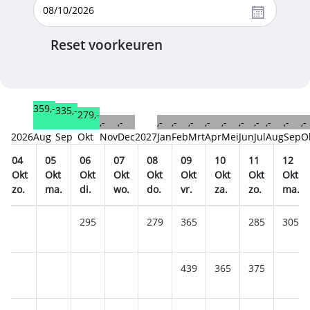
Reset voorkeuren
359,-
335,-
279,-
,-
,-
,-
,-
,-
,-
,-
,-
,-
,-
,-
,-
2026
Aug
Sep
Okt
Nov
Dec
2027
Jan
Feb
Mrt
Apr
Mei
Jun
Jul
Aug
Sep
O
04
05
06
07
08
09
10
11
12
Okt
Okt
Okt
Okt
Okt
Okt
Okt
Okt
Okt
zo.
ma.
di.
wo.
do.
vr.
za.
zo.
ma.
295
279
365
285
305
439
365
375