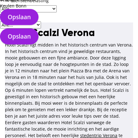
Toeristenbelasting
Keulen Bonn
Te voldoen op locatie
Verzorgingstype
Opslaan
Hotel Scalzi Verona
Opslaan
Hotel Scalzi ligt midden in het historisch centrum van Verona.
In het historisch centrum vind je geweldige restaurants,
mooie gebouwen en een fijne ambiance. Door deze ligging
loop je eenvoudig naar de hoogtepunten in de stad. Zo loop
je in 12 minuten naar het plein Piazza Bra met de Arena van
Verona en in 18 minuten naar het huis van Julia. Ook is het
mogelijk om de stad te ontdekken met het openbaar vervoer.
Op 6 minuten lopen vertrekt namelijk de bus. Hotel Scalzi is
gevestigd in een historisch gebouw met een heerlijke
binnenplaats. Bij mooi weer is de binnenplaats de perfecte
plek om te genieten met een lekker drankje. Bij de receptie
ben je aan het juiste adres voor leuke tips over de stad.
Eerdere gasten waarderen Hotel Scalzi vanwege de
fantastische locatie, de mooie inrichting en het aardige
personeel. Het belooft een heerlijke
stedentrip Verona
te