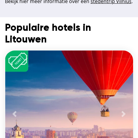
Bekijk hier meer informatie over een
stedentrip Vilnius
.
Populaire hotels in
Litouwen
Vorige
De vo