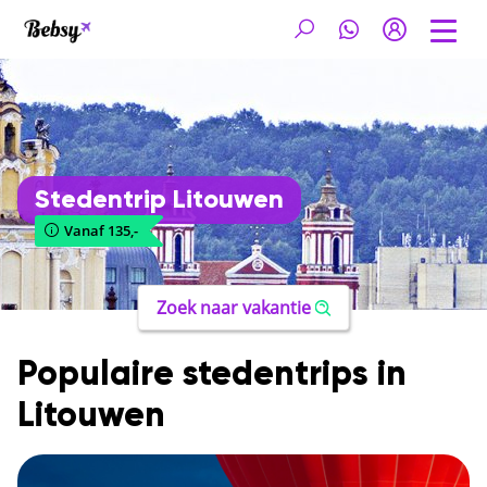
Stedentrip Litouwen
Vanaf 135,-
Zoek naar vakantie
Populaire stedentrips in
Litouwen