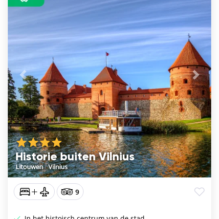
Vorige
De vo
Historie buiten Vilnius
Litouwen
/
Vilnius
9
In het histoisch centrum van de stad