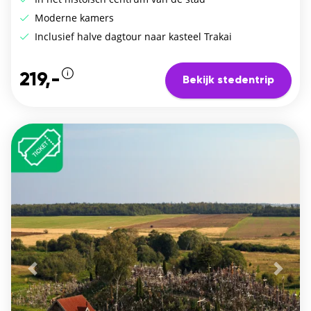
Moderne kamers
Inclusief halve dagtour naar kasteel Trakai
219,-
Bekijk stedentrip
Vorige
De vo