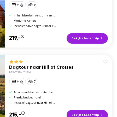
9
In het histoisch centrum van de stad
Moderne kamers
Inclusief halve dagtour naar kasteel Trakai
219,-
Bekijk stedentrip
Dagtour naar Hill of Crosses
Litouwen
/
Vilnius
7
Accommodatie net buiten het centrum
Prettig budget hotel
Inclusief dagtour naar Hill of Crosses
215,-
Bekijk stedentrip