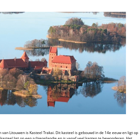
an Litouwen is Kasteel Trakai. Dit kasteel is gebouwd in de 14e eeuw en ligt op
kasteel ligt op een schiereilandje en is vanaf veel kanten te bewonderen. Het