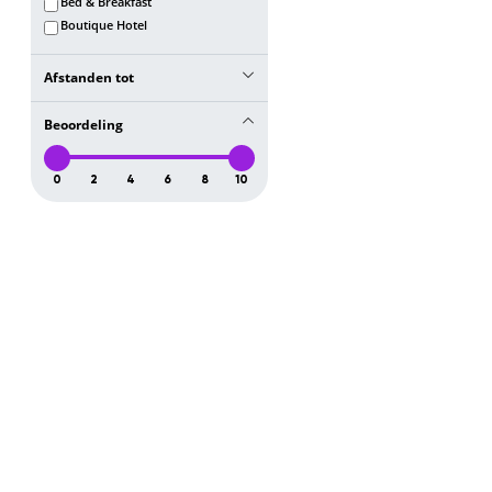
Bed & Breakfast
Boutique Hotel
Afstanden tot
Centrum
Beoordeling
10 km
Kathedraal van Vilnius
0
2
4
6
8
10
10 km
Gediminas toren
10 km
Pilies Straat
10 km
Poort van het Morgenrood
10 km
Drie Kruisen
10 km
Sint-Annakerk