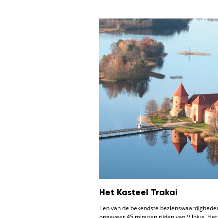
Het Kasteel Trakai
Een van de bekendste bezienswaardigheden v
ongeveer 45 minuten rijden van Vilnius. Het 