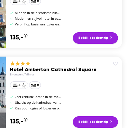
8
Midden in de historische binnenstad
Modern en stijlvol hotel in een 19e-eeuws gebouw
Verblijf op basis van logies en ontbijt
135,-
Bekijk stedentrip
Hotel Amberton Cathedral Square
Litouwen
/
Vilnius
8
Zeer centrale locatie in de mooie stad
Uitzicht op de Kathedraal van Vilnius
Kies voor logies of logies en ontbijt
135,-
Bekijk stedentrip