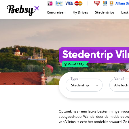
Rondreizen
Fly Drives
Stedentrips
Last
Stedentrip Vil
Vanaf 135,-
Type
Vanaf
Stedentrip
Op zoek naar een leuke bestemmingen voor
spotgoedkoop! Wandel door de middeleeuwse
van Vilnius is echt het ontdekken waard. Zo 