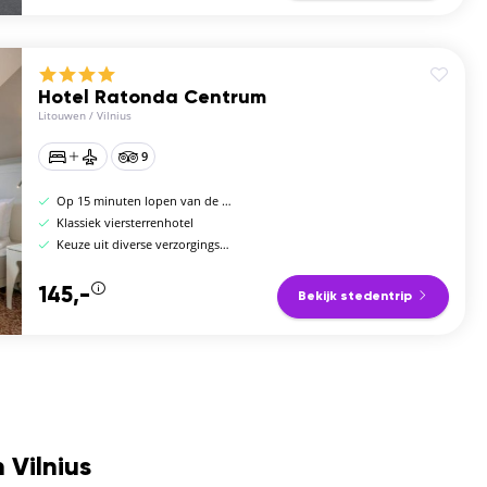
Hotel Ratonda Centrum
Litouwen
/
Vilnius
9
Op 15 minuten lopen van de oude stad
Klassiek viersterrenhotel
Keuze uit diverse verzorgingsmogelijkheden
145,-
Bekijk stedentrip
Vilnius