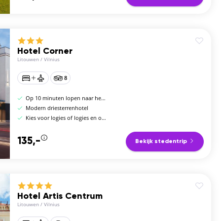
Hotel Corner
Litouwen
/
Vilnius
8
Op 10 minuten lopen naar het oude centrum
Modern driesterrenhotel
Kies voor logies of logies en ontbijt
135,-
Bekijk stedentrip
Hotel Artis Centrum
Litouwen
/
Vilnius