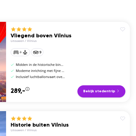
Vliegend boven Vilnius
Litouwen
/
Vilnius
9
Midden in de historische binnenstad
Moderne inrichting met fijne kamers
Inclusief luchtballonvaart over de stad
289,-
Bekijk stedentrip
Historie buiten Vilnius
Litouwen
/
Vilnius