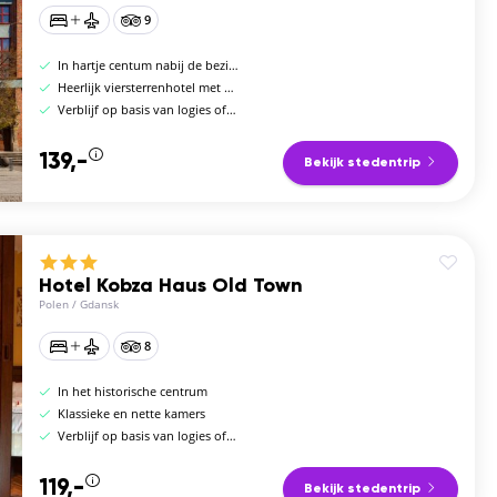
9
In hartje centum nabij de bezienswaardigheden
Heerlijk viersterrenhotel met een prachtig uitzicht
Verblijf op basis van logies of logies en ontbijt
139,-
Bekijk stedentrip
Hotel Kobza Haus Old Town
Polen
/
Gdansk
8
In het historische centrum
Klassieke en nette kamers
Verblijf op basis van logies of logies en ontbijt
119,-
Bekijk stedentrip