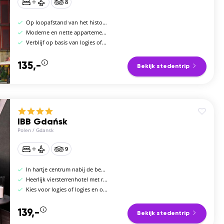
8
Op loopafstand van het historische centrum
Moderne en nette appartementen
Verblijf op basis van logies of logies en ontbijt
135,-
Bekijk stedentrip
IBB Gdańsk
Polen
/
Gdansk
9
In hartje centrum nabij de bezienswaardigheden
Heerlijk viersterrenhotel met restaurant en bar
Kies voor logies of logies en ontbijt
139,-
Bekijk stedentrip