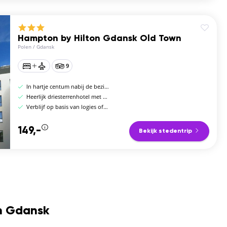
Hampton by Hilton Gdansk Old Town
Polen
/
Gdansk
9
In hartje centum nabij de bezienswaardigheden
Heerlijk driesterrenhotel met een veel faciliteiten
Verblijf op basis van logies of logies en ontbijt
149,-
Bekijk stedentrip
n Gdansk