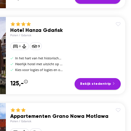
Hotel Hanza Gdańsk
Polen
/
Gdansk
9
In het hart van het historische centrum
Heerlijk hotel met uitzicht op rivier de Motława
Kies voor logies of logies en ontbijt
125,-
Bekijk stedentrip
Appartementen Grano Nowa Motlawa
Polen
/
Gdansk