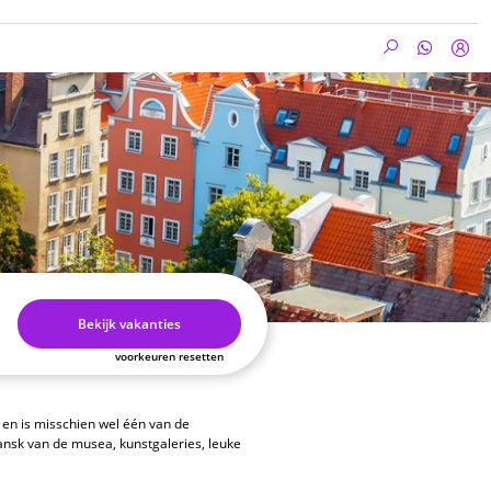
Bekijk vakanties
voorkeuren resetten
 en is misschien wel één van de
ansk van de musea, kunstgaleries, leuke