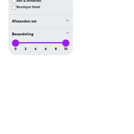
Bed & Breakfast
Boutique Hotel
Afstanden tot
Centrum
Beoordeling
10 km
Mariakerk
0
2
4
6
8
10
10 km
Lange Markt
10 km
Artushof
10 km
Lange straat
10 km
Gouden Poort
10 km
Haven