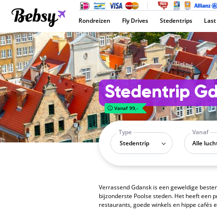
Rondreizen
Fly Drives
Stedentrips
Last
Stedentrip G
Vanaf 99,-
Type
Vanaf
Stedentrip
Verrassend Gdansk is een geweldige bestemm
bijzonderste Poolse steden. Het heeft een 
restaurants, goede winkels en hippe cafés 