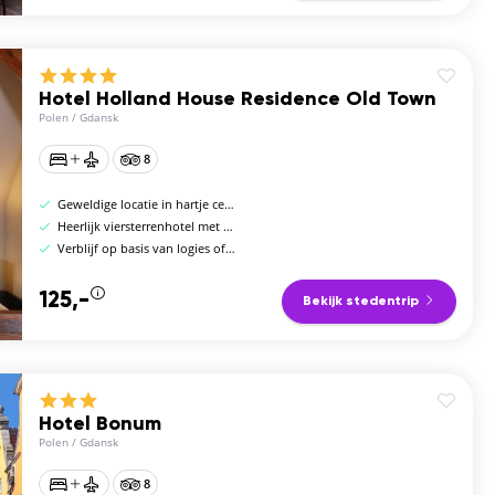
Hotel Holland House Residence Old Town
Polen
/
Gdansk
8
Geweldige locatie in hartje centrum
Heerlijk viersterrenhotel met eigen restaurant
Verblijf op basis van logies of logies en ontbijt
125,-
Bekijk stedentrip
Hotel Bonum
Polen
/
Gdansk
8