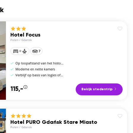
sk
Hotel Focus
Polen
/
Gdansk
7
Op loopafstand van het historische centrum
Moderne en nette kamers
Verblijf op basis van logies of logies en ontbijt
115,-
Bekijk stedentrip
Hotel PURO Gdańsk Stare Miasto
Polen
/
Gdansk