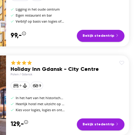
Ligging in het oude centrum
Eigen restaurant en bar
Verblijf op basis van logies of logies en ontbijt
99,-
Bekijk stedentrip
Holiday Inn Gdansk - City Centre
Polen
/
Gdansk
9
In het hart van het historische centrum
Heerlijk hotel met uitzicht op rivier de Motława
Kies voor logies, logies en ontbijt of halfpension
129,-
Bekijk stedentrip