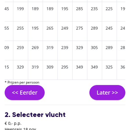
245
199
189
189
195
285
235
225
199
255
255
195
265
249
275
289
245
245
309
259
269
319
239
329
305
289
285
315
329
319
309
295
349
349
325
365
* Prijzen per persoon
<< Eerder
Later >>
2. Selecteer vlucht
€ 0,- p.p.
Heenreis
18 nov.