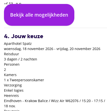
+€ 53,- p.p.
Bekijk alle mogelijkheden
Enkel logies
Logies en ontbijt
€ 0,- p.p.
+€ 32,- p.p.
4. Jouw keuze
Aparthotel Spatz
woensdag, 18 november 2026 - vrijdag, 20 november 2026
Reisduur
3 dagen / 2 nachten
Personen
2
Kamers
1 x Tweepersoonskamer
Verzorging
Enkel logies
Heenreis
Eindhoven - Krakow Balice / Wizz Air W62076 / 15:20 - 17:15 /
18 nov.