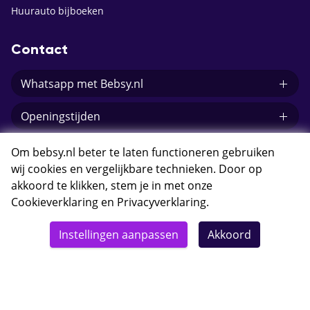
Huurauto bijboeken
Contact
Whatsapp met Bebsy.nl
Openingstijden
E-mail Bebsy.nl
Om bebsy.nl beter te laten functioneren gebruiken
wij cookies en vergelijkbare technieken. Door op
akkoord te klikken, stem je in met onze
Cookieverklaring
en
Privacyverklaring
.
© 2026 Bebsy.nl
Instellingen aanpassen
Akkoord