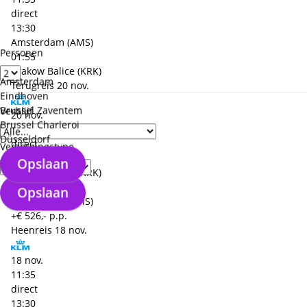
direct
13:30
Amsterdam (AMS)
Personen
01:55
Krakow Balice (KRK)
Amsterdam
Terugreis
20 nov.
Eindhoven
Brussel Zaventem
Verblijf
20 nov.
Brussel Charleroi
14:00
Düsseldorf
direct
Verzorgingstype
16:00
Opslaan
Krakow Balice (KRK)
02:00
Opslaan
Amsterdam (AMS)
+€ 526,- p.p.
Heenreis
18 nov.
18 nov.
11:35
direct
13:30