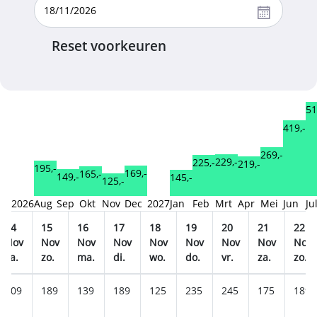
Reset voorkeuren
51
419,-
269,-
229,-
225,-
219,-
195,-
169,-
165,-
149,-
145,-
125,-
2026
Aug
Sep
Okt
Nov
Dec
2027
Jan
Feb
Mrt
Apr
Mei
Jun
Ju
14
15
16
17
18
19
20
21
22
Nov
Nov
Nov
Nov
Nov
Nov
Nov
Nov
Nov
za.
zo.
ma.
di.
wo.
do.
vr.
za.
zo.
209
189
139
189
125
235
245
175
189