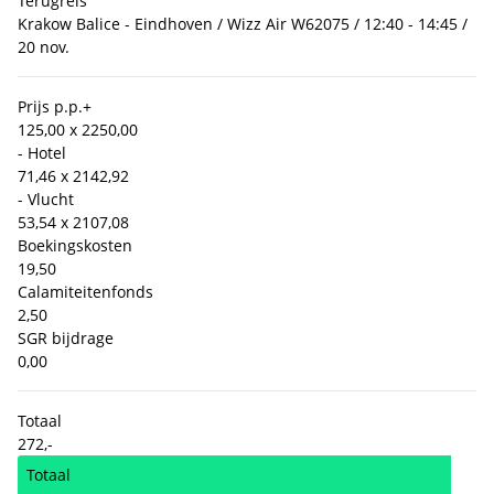
Terugreis
Krakow Balice - Eindhoven / Wizz Air W62075 / 12:40 - 14:45 /
20 nov.
Prijs p.p.
+
125,00 x 2
250,00
- Hotel
71,46 x 2
142,92
- Vlucht
53,54 x 2
107,08
Boekingskosten
19,50
Calamiteitenfonds
2,50
SGR bijdrage
0,00
Totaal
272,-
Totaal