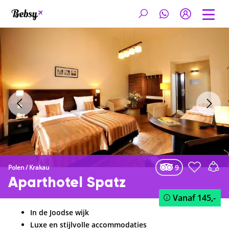
9
Polen
/
Krakau
Aparthotel Spatz
Vanaf
145,-
In de Joodse wijk
Luxe en stijlvolle accommodaties