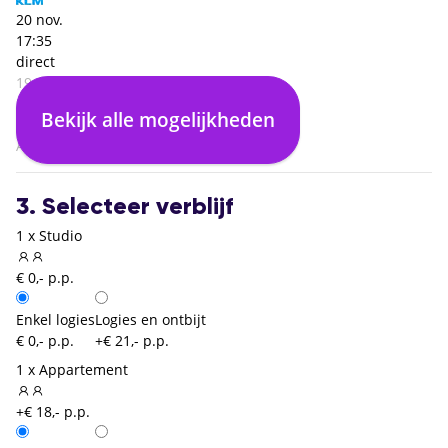
20 nov.
17:35
direct
19:35
Krakow Balice (KRK)
Bekijk alle mogelijkheden
02:00
Amsterdam (AMS)
3. Selecteer verblijf
1 x Studio
€ 0,- p.p.
Enkel logies
Logies en ontbijt
€ 0,- p.p.
+€ 21,- p.p.
1 x Appartement
+€ 18,- p.p.