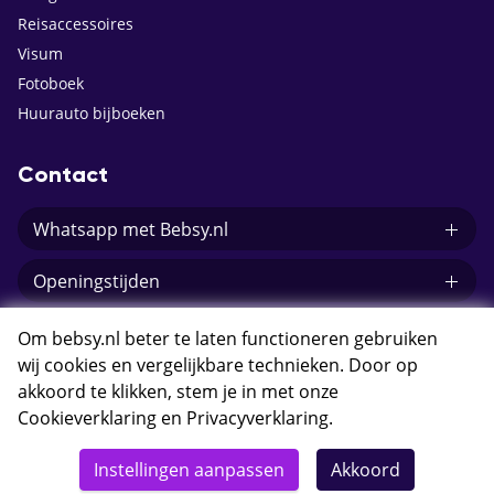
Reisaccessoires
Visum
Fotoboek
Huurauto bijboeken
Contact
Whatsapp met Bebsy.nl
Openingstijden
E-mail Bebsy.nl
Om bebsy.nl beter te laten functioneren gebruiken
wij cookies en vergelijkbare technieken. Door op
akkoord te klikken, stem je in met onze
Cookieverklaring
en
Privacyverklaring
.
© 2026 Bebsy.nl
Instellingen aanpassen
Akkoord