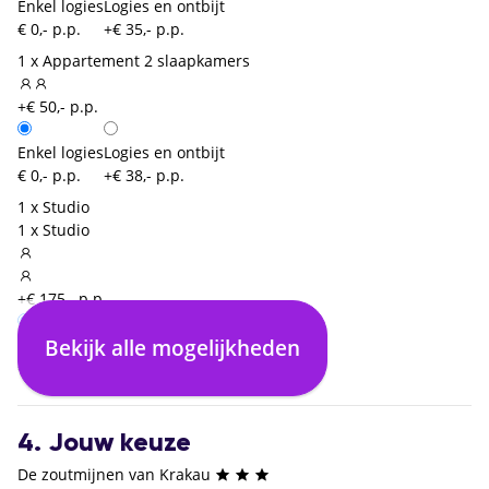
Enkel logies
Logies en ontbijt
€ 0,- p.p.
+€ 35,- p.p.
1 x Appartement 2 slaapkamers
+€ 50,- p.p.
Enkel logies
Logies en ontbijt
€ 0,- p.p.
+€ 38,- p.p.
1 x Studio
1 x Studio
+€ 175,- p.p.
Bekijk alle mogelijkheden
Enkel logies
€ 0,- p.p.
4. Jouw keuze
De zoutmijnen van Krakau