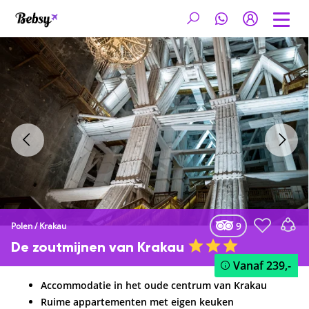
9
Polen
/
Krakau
De zoutmijnen van Krakau
Vanaf
239,-
Accommodatie in het oude centrum van Krakau
Ruime appartementen met eigen keuken