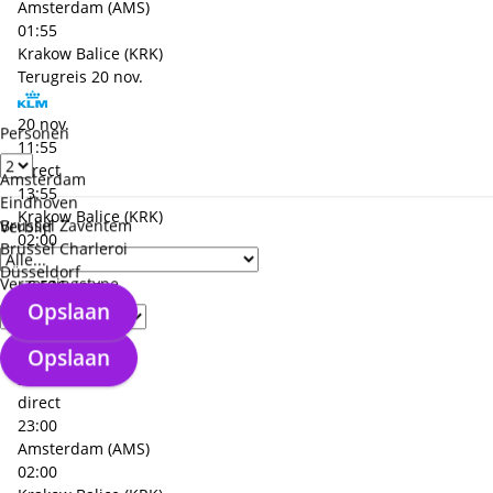
Amsterdam (AMS)
01:55
Krakow Balice (KRK)
Terugreis
20 nov.
20 nov.
Personen
11:55
direct
Amsterdam
13:55
Eindhoven
Krakow Balice (KRK)
Brussel Zaventem
Verblijf
02:00
Brussel Charleroi
Amsterdam (AMS)
Düsseldorf
Verzorgingstype
+€ 526,- p.p.
Opslaan
Heenreis
18 nov.
Opslaan
18 nov.
21:00
direct
23:00
Amsterdam (AMS)
02:00