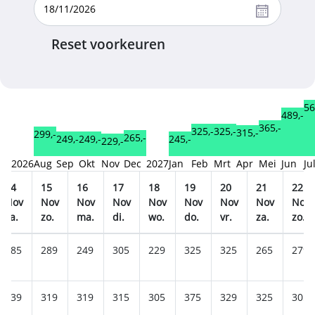
Reset voorkeuren
56
489,-
365,-
325,-
325,-
315,-
299,-
265,-
249,-
249,-
245,-
229,-
2026
Aug
Sep
Okt
Nov
Dec
2027
Jan
Feb
Mrt
Apr
Mei
Jun
Ju
14
15
16
17
18
19
20
21
22
Nov
Nov
Nov
Nov
Nov
Nov
Nov
Nov
Nov
za.
zo.
ma.
di.
wo.
do.
vr.
za.
zo.
285
289
249
305
229
325
325
265
279
339
319
319
315
305
375
329
325
305