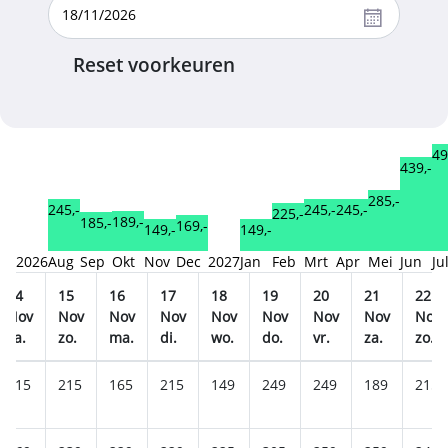
Reset voorkeuren
49
439,-
285,-
245,-
245,-
245,-
225,-
189,-
185,-
169,-
149,-
149,-
2026
Aug
Sep
Okt
Nov
Dec
2027
Jan
Feb
Mrt
Apr
Mei
Jun
Ju
14
15
16
17
18
19
20
21
22
Nov
Nov
Nov
Nov
Nov
Nov
Nov
Nov
Nov
za.
zo.
ma.
di.
wo.
do.
vr.
za.
zo.
215
215
165
215
149
249
249
189
215