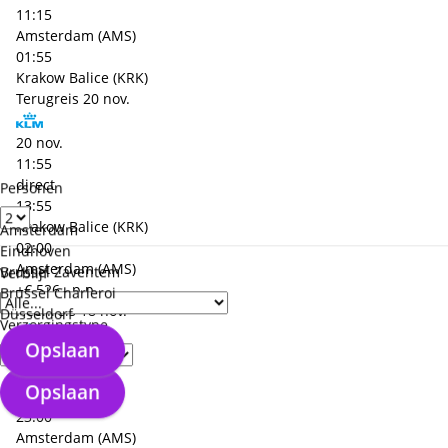
11:15
Amsterdam (AMS)
01:55
Krakow Balice (KRK)
Terugreis
20 nov.
20 nov.
11:55
direct
Personen
13:55
Krakow Balice (KRK)
Amsterdam
02:00
Eindhoven
Amsterdam (AMS)
Brussel Zaventem
Verblijf
+€ 526,- p.p.
Brussel Charleroi
Heenreis
18 nov.
Düsseldorf
Verzorgingstype
Opslaan
18 nov.
21:00
Opslaan
direct
23:00
Amsterdam (AMS)