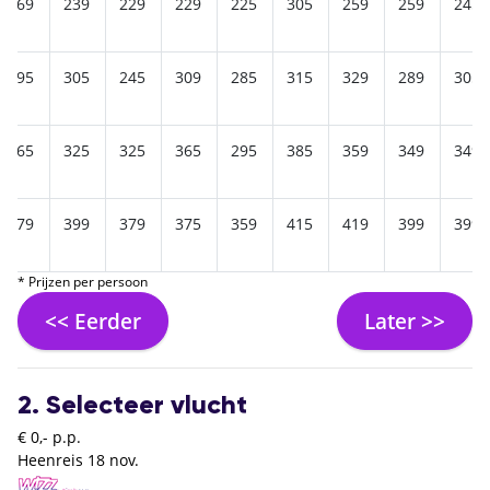
269
239
229
229
225
305
259
259
245
295
305
245
309
285
315
329
289
305
365
325
325
365
295
385
359
349
349
379
399
379
375
359
415
419
399
399
* Prijzen per persoon
<< Eerder
Later >>
2. Selecteer vlucht
€ 0,- p.p.
Heenreis
18 nov.