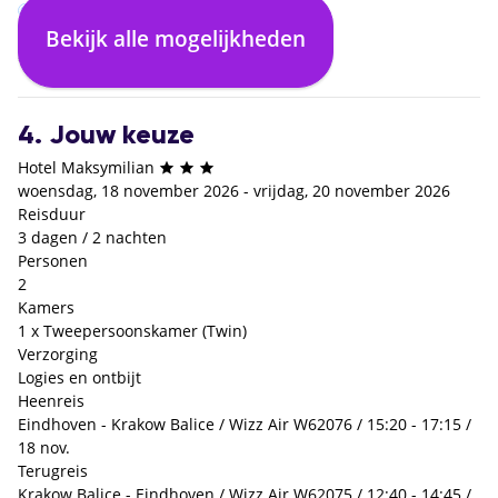
Bekijk alle mogelijkheden
Logies en ontbijt
€ 0,- p.p.
4. Jouw keuze
Hotel Maksymilian
woensdag, 18 november 2026 - vrijdag, 20 november 2026
Reisduur
3 dagen / 2 nachten
Personen
2
Kamers
1 x Tweepersoonskamer (Twin)
Verzorging
Logies en ontbijt
Heenreis
Eindhoven - Krakow Balice / Wizz Air W62076 / 15:20 - 17:15 /
18 nov.
Terugreis
Krakow Balice - Eindhoven / Wizz Air W62075 / 12:40 - 14:45 /