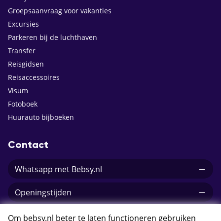
Groepsaanvraag voor vakanties
Excursies
Parkeren bij de luchthaven
Transfer
Reisgidsen
Reisaccessoires
Visum
Fotoboek
Huurauto bijboeken
Contact
Whatsapp met Bebsy.nl
Openingstijden
E-mail Bebsy.nl
Om bebsy.nl beter te laten functioneren gebruiken