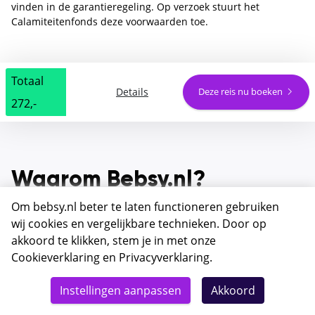
vinden in de garantieregeling. Op verzoek stuurt het
Calamiteitenfonds deze voorwaarden toe.
Totaal
Details
Deze reis nu boeken
272,-
Waarom Bebsy.nl?
Om bebsy.nl beter te laten functioneren gebruiken
wij cookies en vergelijkbare technieken. Door op
akkoord te klikken, stem je in met onze
Betaalbare reizen met SGR
Cookieverklaring
en
Privacyverklaring
.
dekking voor ieder budget
Instellingen aanpassen
Akkoord