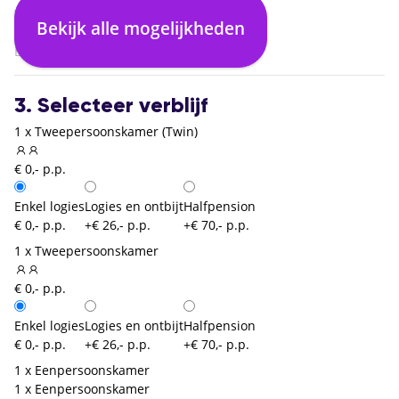
Warschau Chopin (WAW)
Bekijk alle mogelijkheden
02:05
Brussel Zaventem (BRU)
3. Selecteer verblijf
1 x Tweepersoonskamer (Twin)
€ 0,- p.p.
Enkel logies
Logies en ontbijt
Halfpension
€ 0,- p.p.
+€ 26,- p.p.
+€ 70,- p.p.
1 x Tweepersoonskamer
€ 0,- p.p.
Enkel logies
Logies en ontbijt
Halfpension
€ 0,- p.p.
+€ 26,- p.p.
+€ 70,- p.p.
1 x Eenpersoonskamer
1 x Eenpersoonskamer