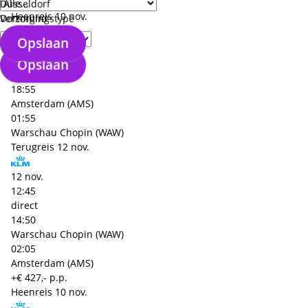
+€ 427,- p.p.
Düsseldorf
Heenreis
10 nov.
Dortmund
Verzorgingstype
Opslaan
10 nov.
17:00
Opslaan
direct
18:55
Amsterdam (AMS)
01:55
Warschau Chopin (WAW)
Terugreis
12 nov.
12 nov.
12:45
direct
14:50
Warschau Chopin (WAW)
02:05
Amsterdam (AMS)
+€ 427,- p.p.
Heenreis
10 nov.