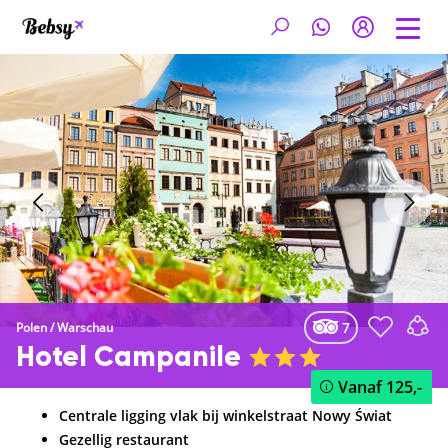
7
Polen
/
Warschau
Hotel Campanile
Vanaf
125,-
Centrale ligging vlak bij winkelstraat Nowy Świat
Gezellig restaurant