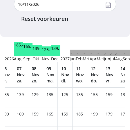
Reset voorkeuren
185,-
165,-
139,-
139,-
125,-
,-
,-
,-
,-
,-
,-
,-
,-
,-
2026
Aug
Sep
Okt
Nov
Dec
2027
Jan
Feb
Mrt
Apr
Mei
Jun
Jul
Aug
Sep
06
07
08
09
10
11
12
13
14
Nov
Nov
Nov
Nov
Nov
Nov
Nov
Nov
Nov
vr.
za.
zo.
ma.
di.
wo.
do.
vr.
za.
185
139
129
135
125
135
155
159
135
199
169
159
165
159
185
199
179
179