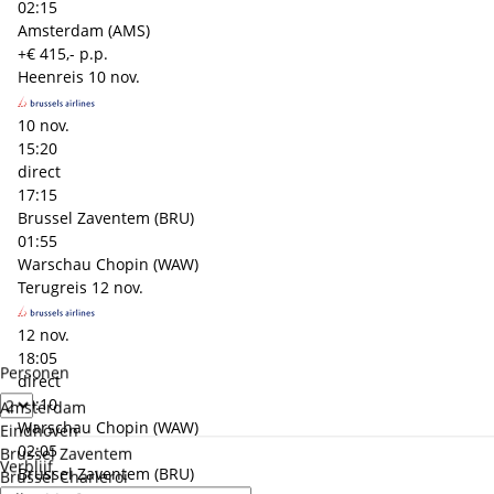
02:15
Amsterdam (AMS)
+€ 415,- p.p.
Heenreis
10 nov.
10 nov.
15:20
direct
17:15
Brussel Zaventem (BRU)
01:55
Warschau Chopin (WAW)
Terugreis
12 nov.
12 nov.
18:05
Personen
direct
20:10
Amsterdam
Warschau Chopin (WAW)
Eindhoven
02:05
Brussel Zaventem
Verblijf
Brussel Zaventem (BRU)
Brussel Charleroi