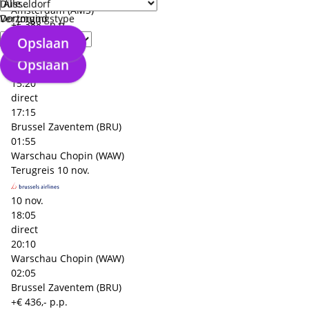
Düsseldorf
Amsterdam (AMS)
Dortmund
Verzorgingstype
+€ 388,- p.p.
Heenreis
08 nov.
Opslaan
Opslaan
08 nov.
15:20
direct
17:15
Brussel Zaventem (BRU)
01:55
Warschau Chopin (WAW)
Terugreis
10 nov.
10 nov.
18:05
direct
20:10
Warschau Chopin (WAW)
02:05
Brussel Zaventem (BRU)
+€ 436,- p.p.