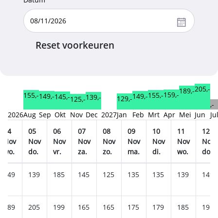
Reset voorkeuren
205,-
189,-
159,-
155,-
155,-
149,-
149,-
145,-
139,-
129,-
125,-
,-
2026
Aug
Sep
Okt
Nov
Dec
2027
Jan
Feb
Mrt
Apr
Mei
Jun
Ju
04
05
06
07
08
09
10
11
12
Nov
Nov
Nov
Nov
Nov
Nov
Nov
Nov
Nov
wo.
do.
vr.
za.
zo.
ma.
di.
wo.
do.
149
139
185
145
125
135
135
139
149
189
205
199
165
165
175
179
185
195