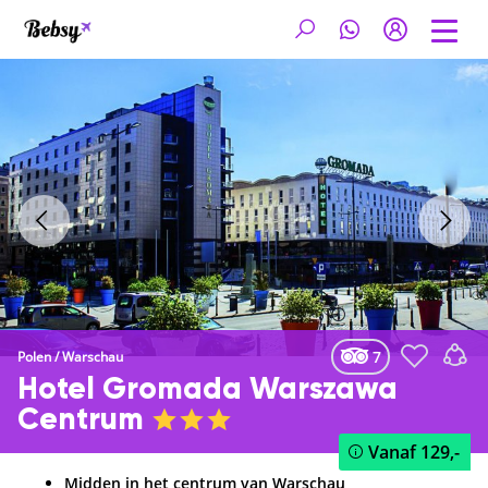
7
Polen
/
Warschau
Hotel Gromada Warszawa
Centrum
Vanaf
129,-
Midden in het centrum van Warschau