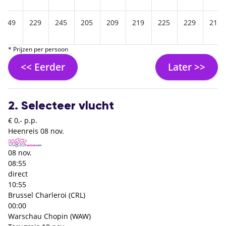
249
229
245
205
209
219
225
229
215
* Prijzen per persoon
<< Eerder
Later >>
2. Selecteer vlucht
€ 0,- p.p.
Heenreis
08 nov.
08 nov.
08:55
direct
10:55
Brussel Charleroi (CRL)
00:00
Warschau Chopin (WAW)