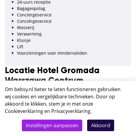
24-uurs receptie
Bagageopslag
Conciërgeservice
Conciërgeservice
Wasserij
Verwarming
Kluisje
Lift
Voorzieningen voor mindervaliden
Locatie Hotel Gromada
Warszawa Centrum
Om bebsy.nl beter te laten functioneren gebruiken
plac Powstańców Warszawy 2
wij cookies en vergelijkbare technieken. Door op
00-030, Warschau
akkoord te klikken, stem je in met onze
Polen
Cookieverklaring
en
Privacyverklaring
.
Midden in het centrum van Warschau
Totaal
Restaurants en winkels in directe omgeving
Details
Deze reis nu boeken
Instellingen aanpassen
Akkoord
272,-
Op 400 meter lopen van een metrostation
Op 550 meter van de winkelstraat Nowy Świat