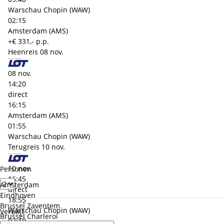
Warschau Chopin (WAW)
02:15
Amsterdam (AMS)
+€ 331,- p.p.
Heenreis
08 nov.
08 nov.
14:20
direct
16:15
Amsterdam (AMS)
01:55
Warschau Chopin (WAW)
Terugreis
10 nov.
10 nov.
Personen
16:45
Amsterdam
direct
Eindhoven
18:55
Brussel Zaventem
Warschau Chopin (WAW)
Verblijf
Brussel Charleroi
02:10