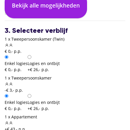
Warschau Chopin (WAW)
Bekijk alle mogelijkheden
02:10
Brussel Zaventem (BRU)
3. Selecteer verblijf
1 x Tweepersoonskamer (Twin)
€ 0,- p.p.
Enkel logies
Logies en ontbijt
€ 0,- p.p.
+€ 26,- p.p.
1 x Tweepersoonskamer
-€ 3,- p.p.
Enkel logies
Logies en ontbijt
€ 0,- p.p.
+€ 26,- p.p.
1 x Appartement
+€ 43,- p.p.