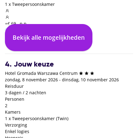
1 x Tweepersoonskamer
+€ 69,- p.p.
Bekijk alle mogelijkheden
Enkel logies
€ 0,- p.p.
4. Jouw keuze
Hotel Gromada Warszawa Centrum
zondag, 8 november 2026 - dinsdag, 10 november 2026
Reisduur
3 dagen / 2 nachten
Personen
2
Kamers
1 x Tweepersoonskamer (Twin)
Verzorging
Enkel logies
Heenreis