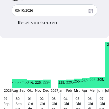
Reset voorkeuren
12
305,-
295,-
269,-
255,-
235,-
235,-
229,-
229,-
225,-
225,-
219,-
2026
Aug
Sep
Okt
Nov
Dec
2027
Jan
Feb
Mrt
Apr
Mei
Jun
Ju
29
30
01
02
03
04
05
06
07
Sep
Sep
Okt
Okt
Okt
Okt
Okt
Okt
Okt
di.
wo.
do.
vr.
za.
zo.
ma.
di.
wo.