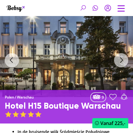
9
Polen
/
Warschau
Hotel H15 Boutique Warschau
Vanaf
225,-
In de bruisende wijk Śródmieście Południowe