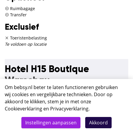
Ruimbagage
Transfer
Exclusief
Toeristenbelasting
Te voldoen op locatie
Hotel H15 Boutique
Warschau
Om bebsy.nl beter te laten functioneren gebruiken
Vijfsterrenhotel H15 Boutique bevindt zich in een prachtig
wij cookies en vergelijkbare technieken. Door op
historisch pand in de gezellige wijk Śródmieście Południowe.
akkoord te klikken, stem je in met onze
Hier vind je restaurants en cafés in overvloed en ook de
Cookieverklaring
en
Privacyverklaring
.
bezienswaardigheden zijn dichtbij. Zo ligt het Paleis van
Totaal
Cultuur en Wetenschap op 13 minuten lopen en het
Details
Deze reis nu boeken
Instellingen aanpassen
Akkoord
historisch centrum op 3 kilometer afstand. Ook loop je
470,-
eenvoudig in 12 minuten naar het treinstation. Met het