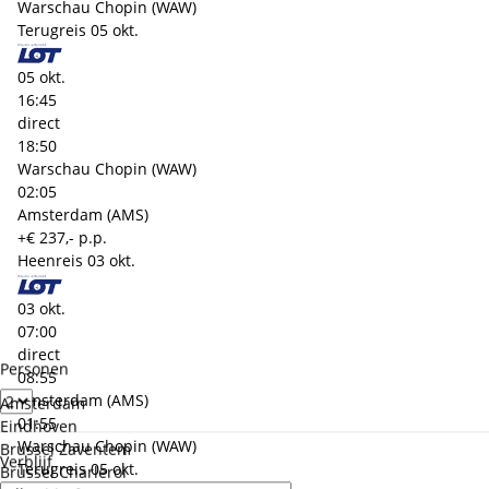
Warschau Chopin (WAW)
Terugreis
05 okt.
05 okt.
16:45
direct
18:50
Warschau Chopin (WAW)
02:05
Amsterdam (AMS)
+€ 237,- p.p.
Heenreis
03 okt.
03 okt.
07:00
direct
Personen
08:55
Amsterdam (AMS)
Amsterdam
01:55
Eindhoven
Warschau Chopin (WAW)
Brussel Zaventem
Verblijf
Terugreis
05 okt.
Brussel Charleroi