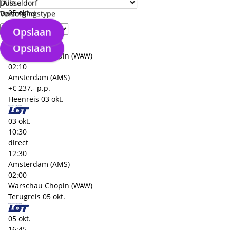
Düsseldorf
05 okt.
Dortmund
Verzorgingstype
10:30
Opslaan
direct
12:40
Opslaan
Warschau Chopin (WAW)
02:10
Amsterdam (AMS)
+€ 237,- p.p.
Heenreis
03 okt.
03 okt.
10:30
direct
12:30
Amsterdam (AMS)
02:00
Warschau Chopin (WAW)
Terugreis
05 okt.
05 okt.
16:45