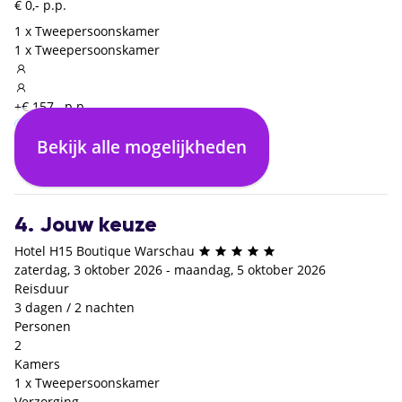
€ 0,- p.p.
1 x Tweepersoonskamer
1 x Tweepersoonskamer
+€ 157,- p.p.
Bekijk alle mogelijkheden
Enkel logies
€ 0,- p.p.
4. Jouw keuze
Hotel H15 Boutique Warschau
zaterdag, 3 oktober 2026 - maandag, 5 oktober 2026
Reisduur
3 dagen / 2 nachten
Personen
2
Kamers
1 x Tweepersoonskamer
Verzorging