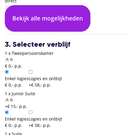
direct
20:10
Warschau Chopin (WAW)
Bekijk alle mogelijkheden
02:05
Brussel Zaventem (BRU)
3. Selecteer verblijf
1 x Tweepersoonskamer
€ 0,- p.p.
Enkel logies
Logies en ontbijt
€ 0,- p.p.
+€ 58,- p.p.
1 x Junior Suite
+€ 15,- p.p.
Enkel logies
Logies en ontbijt
€ 0,- p.p.
+€ 58,- p.p.
1 x Suite