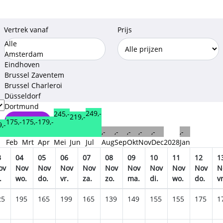
Vertrek vanaf
Prijs
Alle
Amsterdam
Eindhoven
Brussel Zaventem
Brussel Charleroi
Düsseldorf
Dortmund
249,-
245,-
219,-
179,-
Opslaan
175,-
175,-
,-
,-
,-
,-
,-
,-
,-
n
Feb
Mrt
Apr
Mei
Jun
Jul
Aug
Sep
Okt
Nov
Dec
2028
Jan
3
04
05
06
07
08
09
10
11
12
1
ov
Nov
Nov
Nov
Nov
Nov
Nov
Nov
Nov
Nov
N
.
wo.
do.
vr.
za.
zo.
ma.
di.
wo.
do.
vr
25
195
165
199
165
139
149
155
155
175
1