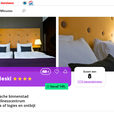
 Minutes
8
Scoort een
8
ieski
1773 beoordelingen
Vanaf
149,-
ische binnenstad
ellnesscentrum
 of logies en ontbijt