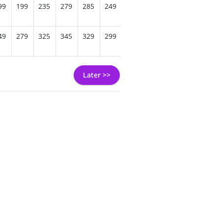
99
199
235
279
285
249
225
195
199
229
2
49
279
325
345
329
299
265
249
279
305
3
Later >>