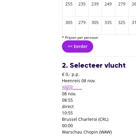
265
249
269
285
265
255
235
239
249
279
2
335
315
345
349
325
305
279
305
335
325
3
* Prijzen per persoon
<< Eerder
2. Selecteer vlucht
€ 0,- p.p.
Heenreis
08 nov.
08 nov.
08:55
direct
10:55
Brussel Charleroi (CRL)
00:00
Warschau Chopin (WAW)