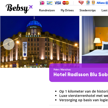
Rondreizen
Fly Drives
Stedentrips
Last
Polen
/
Warschau
Hotel Radisson Blu Sob
Op 1 kilometer van de histor
Luxe viersterrenhotel met w
Verzorging op basis van logies