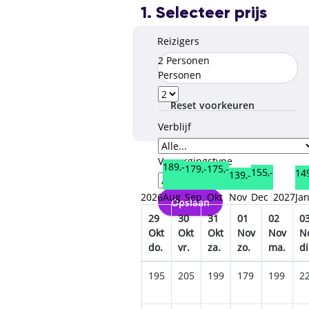
1. Selecteer prijs
Reizigers
2 Personen
Personen
Reset voorkeuren
Verblijf
Verzorgingstype
189,-
179,-
175,-
155,-
149
139,-
2026
Aug
Sep
Okt
Nov
Dec
2027
Ja
Opslaan
24
25
26
27
28
29
30
31
01
02
0
Okt
Okt
Okt
Okt
Okt
Okt
Okt
Okt
Nov
Nov
N
za.
zo.
ma.
di.
wo.
do.
vr.
za.
zo.
ma.
di
205
185
205
209
219
195
205
199
179
199
2