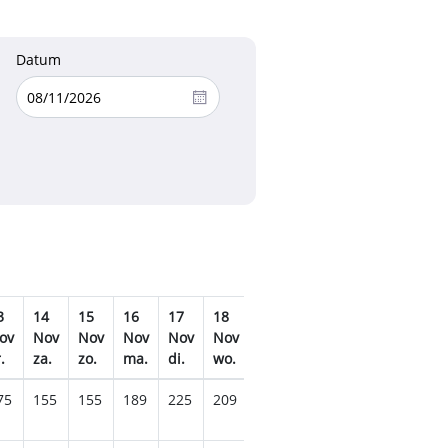
Datum
3
14
15
16
17
18
19
20
21
22
2
ov
Nov
Nov
Nov
Nov
Nov
Nov
Nov
Nov
Nov
N
.
za.
zo.
ma.
di.
wo.
do.
vr.
za.
zo.
m
75
155
155
189
225
209
175
159
145
155
1