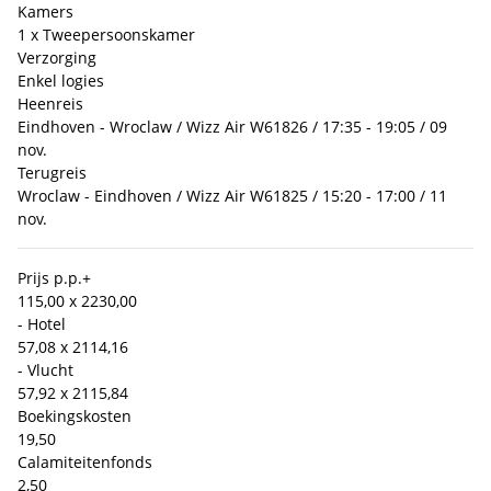
Kamers
1 x Tweepersoonskamer
Verzorging
Enkel logies
Heenreis
Eindhoven - Wroclaw / Wizz Air W61826 / 17:35 - 19:05 / 09
nov.
Terugreis
Wroclaw - Eindhoven / Wizz Air W61825 / 15:20 - 17:00 / 11
nov.
Prijs p.p.
+
115,00 x 2
230,00
- Hotel
57,08 x 2
114,16
- Vlucht
57,92 x 2
115,84
Boekingskosten
19,50
Calamiteitenfonds
2,50