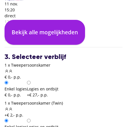
11 nov.
15:20
direct
17:00
Wroclaw (WRO)
Bekijk alle mogelijkheden
00:00
Eindhoven (EIN)
3. Selecteer verblijf
1 x Tweepersoonskamer
€ 0,- p.p.
Enkel logies
Logies en ontbijt
€ 0,- p.p.
+€ 27,- p.p.
1 x Tweepersoonskamer (Twin)
+€ 2,- p.p.
Enkel logies
Logies en ontbijt