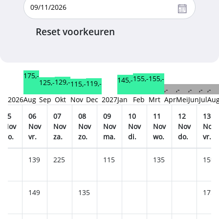
Reset voorkeuren
175,-
155,-
155,-
145,-
129,-
125,-
119,-
115,-
,-
,-
,-
,-
,-
2026
Aug
Sep
Okt
Nov
Dec
2027
Jan
Feb
Mrt
Apr
Mei
Jun
Jul
Au
05
06
07
08
09
10
11
12
13
Nov
Nov
Nov
Nov
Nov
Nov
Nov
Nov
Nov
do.
vr.
za.
zo.
ma.
di.
wo.
do.
vr.
139
225
115
135
159
149
135
175