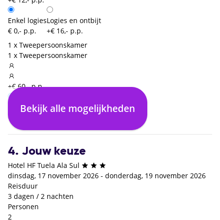
Enkel logies
Logies en ontbijt
€ 0,- p.p.
+€ 16,- p.p.
1 x Tweepersoonskamer
1 x Tweepersoonskamer
+€ 60,- p.p.
Bekijk alle mogelijkheden
Enkel logies
€ 0,- p.p.
4. Jouw keuze
Hotel HF Tuela Ala Sul
dinsdag, 17 november 2026 - donderdag, 19 november 2026
Reisduur
3 dagen / 2 nachten
Personen
2