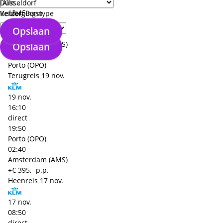
17 nov.
Düsseldorf
13:45
Keulen Bonn
Verzorgingstype
direct
Opslaan
15:25
Amsterdam (AMS)
Opslaan
02:40
Porto (OPO)
Terugreis
19 nov.
19 nov.
16:10
direct
19:50
Porto (OPO)
02:40
Amsterdam (AMS)
+€ 395,- p.p.
Heenreis
17 nov.
17 nov.
08:50
direct