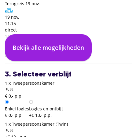
Terugreis
19 nov.
19 nov.
11:15
direct
14:55
Porto (OPO)
Bekijk alle mogelijkheden
02:40
Amsterdam (AMS)
3. Selecteer verblijf
1 x Tweepersoonskamer
€ 0,- p.p.
Enkel logies
Logies en ontbijt
€ 0,- p.p.
+€ 13,- p.p.
1 x Tweepersoonskamer (Twin)
+€ 12,- p.p.