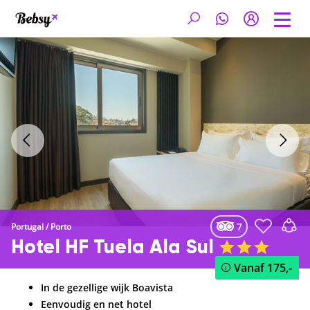
7
Portugal
/
Porto
Hotel HF Tuela Ala Sul
Vanaf
175,-
In de gezellige wijk Boavista
Eenvoudig en net hotel