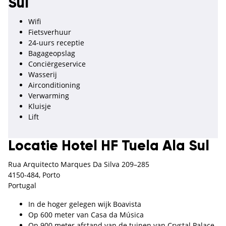
Sul
Wifi
Fietsverhuur
24-uurs receptie
Bagageopslag
Conciërgeservice
Wasserij
Airconditioning
Verwarming
Kluisje
Lift
Locatie Hotel HF Tuela Ala Sul
Rua Arquitecto Marques Da Silva 209–285
4150-484, Porto
Portugal
In de hoger gelegen wijk Boavista
Op 600 meter van Casa da Música
Op 900 meter afstand van de tuinen van Crystal Palace