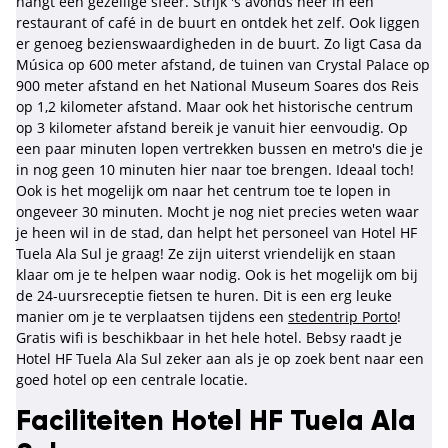
hangt een gezellige sfeer. Strijk 's avonds neer in een
restaurant of café in de buurt en ontdek het zelf. Ook liggen
er genoeg bezienswaardigheden in de buurt. Zo ligt Casa da
Música op 600 meter afstand, de tuinen van Crystal Palace op
900 meter afstand en het National Museum Soares dos Reis
op 1,2 kilometer afstand. Maar ook het historische centrum
op 3 kilometer afstand bereik je vanuit hier eenvoudig. Op
een paar minuten lopen vertrekken bussen en metro's die je
in nog geen 10 minuten hier naar toe brengen. Ideaal toch!
Ook is het mogelijk om naar het centrum toe te lopen in
ongeveer 30 minuten. Mocht je nog niet precies weten waar
je heen wil in de stad, dan helpt het personeel van Hotel HF
Tuela Ala Sul je graag! Ze zijn uiterst vriendelijk en staan
klaar om je te helpen waar nodig. Ook is het mogelijk om bij
de 24-uursreceptie fietsen te huren. Dit is een erg leuke
manier om je te verplaatsen tijdens een
stedentrip Porto
!
Gratis wifi is beschikbaar in het hele hotel. Bebsy raadt je
Hotel HF Tuela Ala Sul zeker aan als je op zoek bent naar een
goed hotel op een centrale locatie.
Faciliteiten Hotel HF Tuela Ala