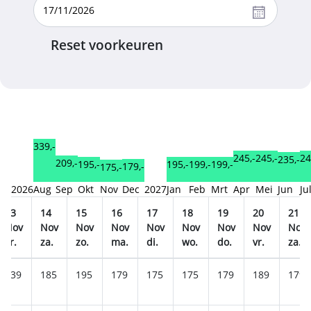
Reset voorkeuren
339,-
245,-
245,-
24
235,-
209,-
199,-
199,-
195,-
195,-
179,-
175,-
2026
Aug
Sep
Okt
Nov
Dec
2027
Jan
Feb
Mrt
Apr
Mei
Jun
Ju
13
14
15
16
17
18
19
20
21
Nov
Nov
Nov
Nov
Nov
Nov
Nov
Nov
Nov
vr.
za.
zo.
ma.
di.
wo.
do.
vr.
za.
239
185
195
179
175
175
179
189
179