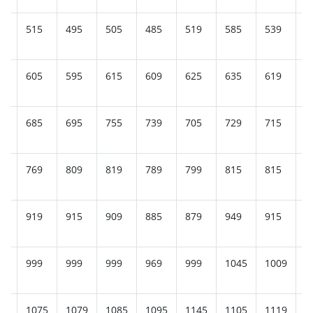
5
515
495
505
485
519
585
539
5
9
605
595
615
609
625
635
619
6
5
685
695
755
739
705
729
715
7
5
769
809
819
789
799
815
815
8
5
919
915
909
885
879
949
915
9
9
999
999
999
969
999
1045
1009
1
95
1075
1079
1085
1095
1145
1105
1119
1