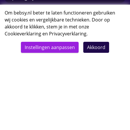
E-mail Bebsy.nl
Om bebsy.nl beter te laten functioneren gebruiken
wij cookies en vergelijkbare technieken. Door op
akkoord te klikken, stem je in met onze
Cookieverklaring
en
Privacyverklaring
.
© 2026 Bebsy.nl
Instellingen aanpassen
Akkoord