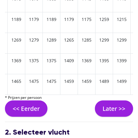
95
1189
1179
1189
1179
1175
1259
1215
1
75
1269
1279
1289
1265
1285
1299
1299
1
65
1369
1375
1375
1409
1369
1395
1399
1
65
1465
1475
1475
1459
1459
1489
1499
1
* Prijzen per persoon
<< Eerder
Later >>
2. Selecteer vlucht