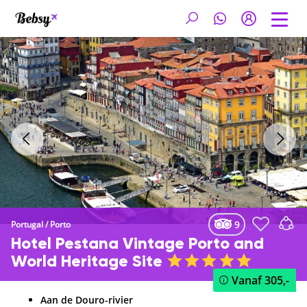
9
Portugal
/
Porto
Hotel Pestana Vintage Porto and
World Heritage Site
Vanaf
305,-
Aan de Douro-rivier