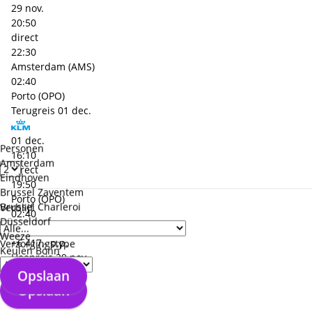
29 nov.
20:50
direct
22:30
Amsterdam (AMS)
02:40
Porto (OPO)
Terugreis
01 dec.
01 dec.
Personen
16:10
Amsterdam
direct
Eindhoven
19:50
Brussel Zaventem
Porto (OPO)
Brussel Charleroi
Verblijf
02:40
Düsseldorf
Amsterdam (AMS)
Weeze
+€ 417,- p.p.
Verzorgingstype
Keulen Bonn
Heenreis
29 nov.
Opslaan
29 nov.
Opslaan
13:45