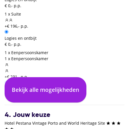
€ 0,- p.p.
1 x Suite
+€ 196,- p.p.
Logies en ontbijt
€ 0,- p.p.
1 x Eenpersoonskamer
1 x Eenpersoonskamer
+€ 231,- p.p.
Bekijk alle mogelijkheden
Logies en ontbijt
€ 0,- p.p.
4. Jouw keuze
Hotel Pestana Vintage Porto and World Heritage Site