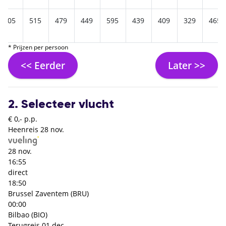
305
515
479
449
595
439
409
329
465
* Prijzen per persoon
<< Eerder
Later >>
2. Selecteer vlucht
€ 0,- p.p.
Heenreis
28 nov.
28 nov.
16:55
direct
18:50
Brussel Zaventem (BRU)
00:00
Bilbao (BIO)
Terugreis
01 dec.