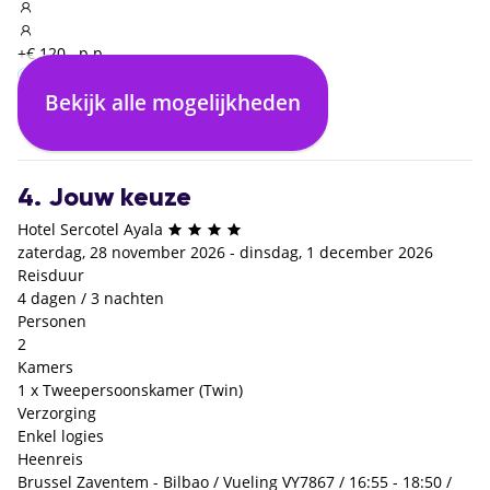
+€ 120,- p.p.
Bekijk alle mogelijkheden
Enkel logies
Logies en ontbijt
€ 0,- p.p.
+€ 49,- p.p.
4. Jouw keuze
Hotel Sercotel Ayala
zaterdag, 28 november 2026 - dinsdag, 1 december 2026
Reisduur
4 dagen / 3 nachten
Personen
2
Kamers
1 x Tweepersoonskamer (Twin)
Verzorging
Enkel logies
Heenreis
Brussel Zaventem - Bilbao / Vueling VY7867 / 16:55 - 18:50 /