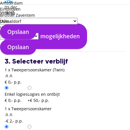
Amsterdam
01 dec.
Eindhoven
Verblijf
06:50
Brussel Zaventem
direct
Düsseldorf
08:55
Verzorgingstype
Opslaan
Bilbao (BIO)
Bekijk alle mogelijkheden
02:05
Amsterdam (AMS)
Opslaan
3. Selecteer verblijf
1 x Tweepersoonskamer (Twin)
€ 0,- p.p.
Enkel logies
Logies en ontbijt
€ 0,- p.p.
+€ 50,- p.p.
1 x Tweepersoonskamer
-€ 2,- p.p.