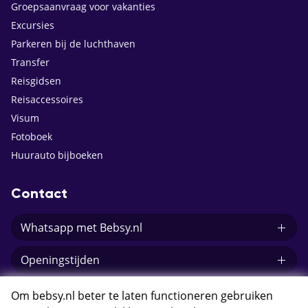
Groepsaanvraag voor vakanties
Excursies
Parkeren bij de luchthaven
Transfer
Reisgidsen
Reisaccessoires
Visum
Fotoboek
Huurauto bijboeken
Contact
Whatsapp met Bebsy.nl
Openingstijden
E-mail Bebsy.nl
Om bebsy.nl beter te laten functioneren gebruiken