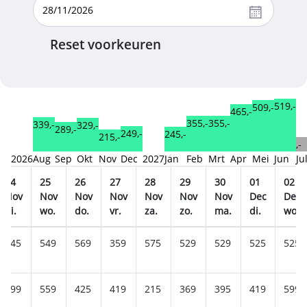
Reset voorkeuren
519,-
509,-
465,-
355,-
355,-
339,-
329,-
289,-
249,-
245,-
215,-
,-
2026
Aug
Sep
Okt
Nov
Dec
2027
Jan
Feb
Mrt
Apr
Mei
Jun
Ju
24
25
26
27
28
29
30
01
02
Nov
Nov
Nov
Nov
Nov
Nov
Nov
Dec
Dec
di.
wo.
do.
vr.
za.
zo.
ma.
di.
wo.
545
549
569
359
575
529
529
525
525
399
559
425
419
215
369
395
419
599