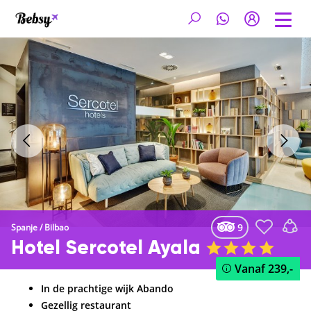
9
Spanje
/
Bilbao
Hotel Sercotel Ayala
Vanaf
239,-
In de prachtige wijk Abando
Gezellig restaurant