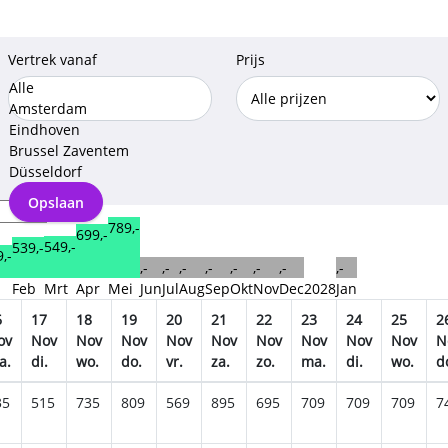
Vertrek vanaf
Prijs
Alle
Amsterdam
Eindhoven
Brussel Zaventem
Düsseldorf
Opslaan
789,-
699,-
549,-
539,-
,-
,-
,-
,-
,-
,-
,-
,-
,-
n
Feb
Mrt
Apr
Mei
Jun
Jul
Aug
Sep
Okt
Nov
Dec
2028
Jan
6
17
18
19
20
21
22
23
24
25
2
ov
Nov
Nov
Nov
Nov
Nov
Nov
Nov
Nov
Nov
N
a.
di.
wo.
do.
vr.
za.
zo.
ma.
di.
wo.
d
35
515
735
809
569
895
695
709
709
709
7