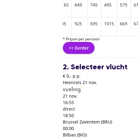
499
615
709
719
1165
849
745
495
579
6
955
745
855
779
935
925
695
1015
669
6
* Prijzen per persoon
<< Eerder
2. Selecteer vlucht
€ 0,- p.p.
Heenreis
21 nov.
21 nov.
16:55
direct
18:50
Brussel Zaventem (BRU)
00:00
Bilbao (BIO)