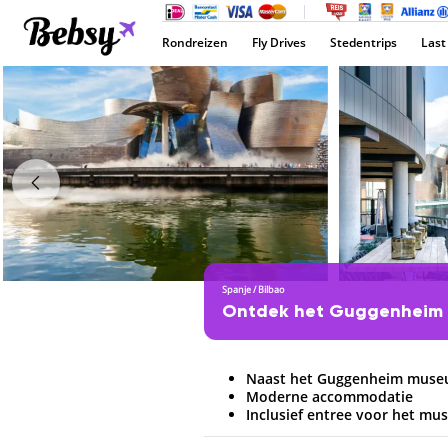
Rondreizen
Fly Drives
Stedentrips
Last
Spanje
/
Bilbao
Ontdek het Guggenhei
Naast het Guggenheim mus
Moderne accommodatie
Inclusief entree voor het m