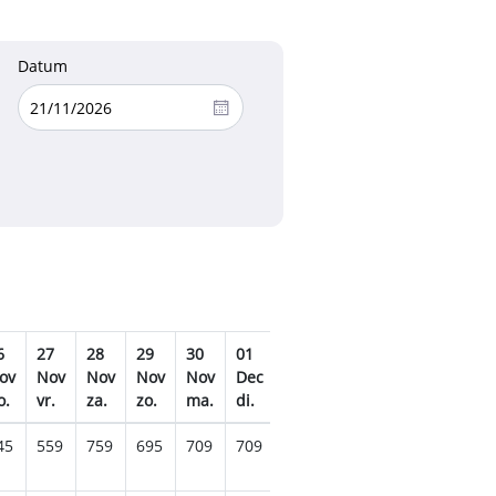
Datum
6
27
28
29
30
01
02
03
04
05
0
ov
Nov
Nov
Nov
Nov
Dec
Dec
Dec
Dec
Dec
D
o.
vr.
za.
zo.
ma.
di.
wo.
do.
vr.
za.
zo
45
559
759
695
709
709
709
729
615
789
8