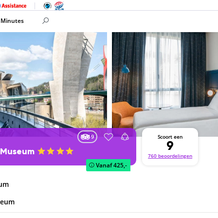
 Minutes
9
Scoort een
9
m Museum
760 beoordelingen
Vanaf
425,-
eum
useum