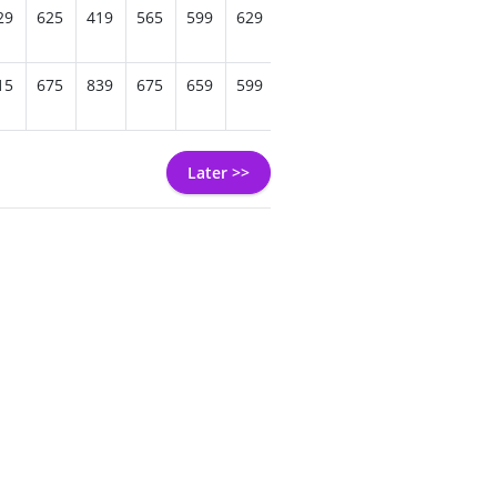
29
625
419
565
599
629
819
679
689
615
6
15
675
839
675
659
599
735
779
895
869
7
Later >>