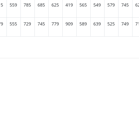
15
559
785
685
625
419
565
549
579
745
6
79
555
729
745
779
909
589
639
525
749
7