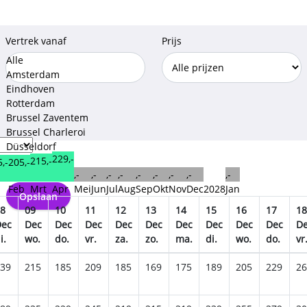
Vertrek vanaf
Prijs
Alle
Amsterdam
Eindhoven
Rotterdam
Brussel Zaventem
Brussel Charleroi
Düsseldorf
229,-
215,-
Weeze
,-
205,-
,-
,-
,-
,-
,-
,-
,-
,-
,-
Keulen Bonn
n
Feb
Mrt
Apr
Mei
Jun
Jul
Aug
Sep
Okt
Nov
Dec
2028
Jan
Opslaan
8
09
10
11
12
13
14
15
16
17
18
Dec
Dec
Dec
Dec
Dec
Dec
Dec
Dec
Dec
Dec
D
i.
wo.
do.
vr.
za.
zo.
ma.
di.
wo.
do.
vr
39
215
185
209
185
169
175
189
205
229
26