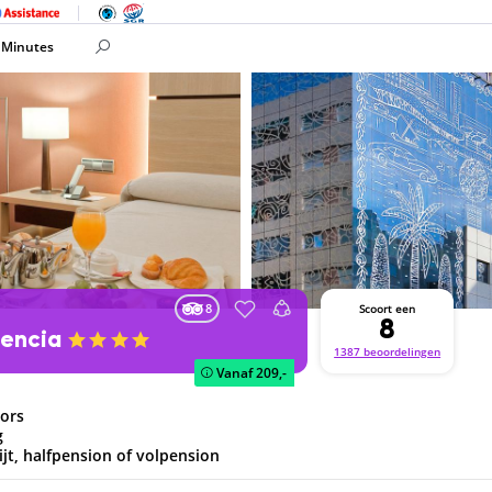
 Minutes
8
Scoort een
8
lencia
1387 beoordelingen
Vanaf
209,-
bors
g
bijt, halfpension of volpension