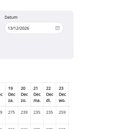
Datum
19
20
21
22
23
24
25
26
27
28
ec
Dec
Dec
Dec
Dec
Dec
Dec
Dec
Dec
Dec
De
.
za.
zo.
ma.
di.
wo.
do.
vr.
za.
zo.
ma
9
275
239
235
235
259
285
239
275
299
305