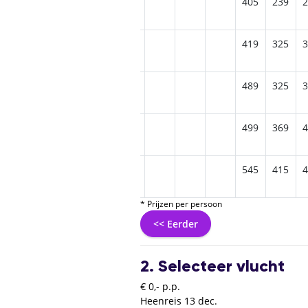
395
259
259
345
435
405
239
2
409
329
329
495
419
325
3
459
405
499
489
325
3
525
569
499
369
4
699
545
415
4
* Prijzen per persoon
<< Eerder
2. Selecteer vlucht
€ 0,- p.p.
Heenreis
13 dec.