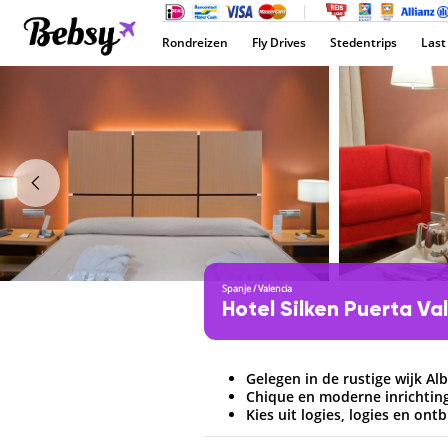
Rondreizen
Fly Drives
Stedentrips
Last
Spanje
/
Valencia
Hotel Silken Puerta Va
Gelegen in de rustige wijk Al
Chique en moderne inrichtin
Kies uit logies, logies en ont