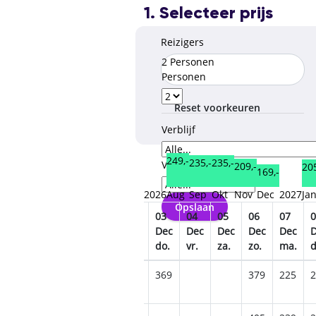
1. Selecteer prijs
Reizigers
2 Personen
Personen
Reset voorkeuren
Verblijf
249,-
235,-
235,-
Verzorgingstype
209,-
205
169,-
2026
Aug
Sep
Okt
Nov
Dec
2027
Ja
Opslaan
28
29
30
01
02
03
04
05
06
07
0
Nov
Nov
Nov
Dec
Dec
Dec
Dec
Dec
Dec
Dec
za.
zo.
ma.
di.
wo.
do.
vr.
za.
zo.
ma.
d
319
245
209
259
265
369
379
225
2