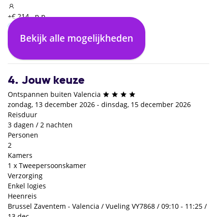
+€ 214,- p.p.
Bekijk alle mogelijkheden
Enkel logies
€ 0,- p.p.
4. Jouw keuze
Ontspannen buiten Valencia
zondag, 13 december 2026 - dinsdag, 15 december 2026
Reisduur
3 dagen / 2 nachten
Personen
2
Kamers
1 x Tweepersoonskamer
Verzorging
Enkel logies
Heenreis
Brussel Zaventem - Valencia / Vueling VY7868 / 09:10 - 11:25 /
13 dec.