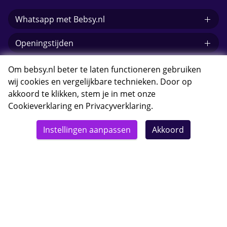
Whatsapp met Bebsy.nl
Openingstijden
E-mail Bebsy.nl
Om bebsy.nl beter te laten functioneren gebruiken
wij cookies en vergelijkbare technieken. Door op
akkoord te klikken, stem je in met onze
Cookieverklaring
en
Privacyverklaring
.
© 2026 Bebsy.nl
Instellingen aanpassen
Akkoord