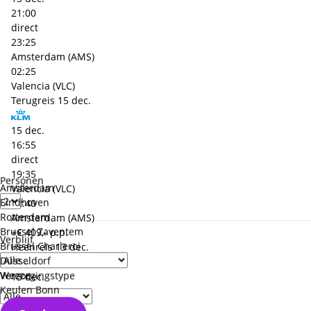
21:00
direct
23:25
Amsterdam (AMS)
02:25
Valencia (VLC)
Terugreis
15 dec.
15 dec.
16:55
direct
19:35
Personen
Amsterdam
Valencia (VLC)
Eindhoven
02:40
Rotterdam
Amsterdam (AMS)
Brussel Zaventem
+€ 409,- p.p.
Verblijf
Brussel Charleroi
Heenreis
13 dec.
Düsseldorf
Weeze
Verzorgingstype
13 dec.
Keulen Bonn
13:45
direct