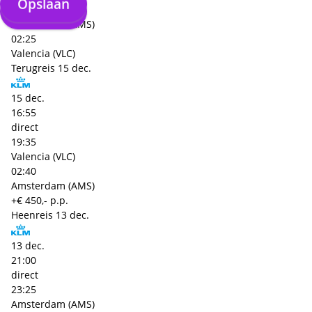
Opslaan
Opslaan
16:10
Amsterdam (AMS)
02:25
Valencia (VLC)
Terugreis
15 dec.
15 dec.
16:55
direct
19:35
Valencia (VLC)
02:40
Amsterdam (AMS)
+€ 450,- p.p.
Heenreis
13 dec.
13 dec.
21:00
direct
23:25
Amsterdam (AMS)