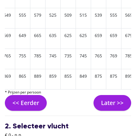
549
555
579
525
509
515
539
555
569
669
649
665
635
625
625
659
659
679
765
755
785
745
735
745
765
769
785
869
865
889
859
855
849
875
875
895
* Prijzen per persoon
<< Eerder
Later >>
2. Selecteer vlucht
€ 0,- p.p.