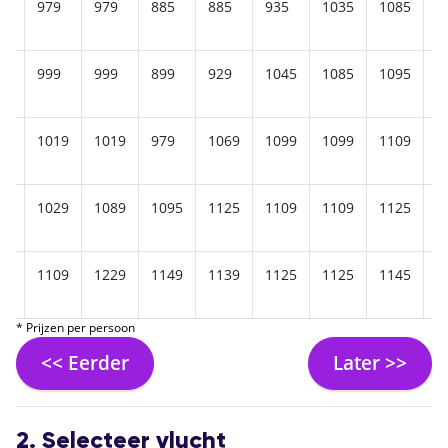
9
979
979
885
885
935
1035
1085
1
9
999
999
899
929
1045
1085
1095
1
19
1019
1019
979
1069
1099
1099
1109
1
29
1029
1089
1095
1125
1109
1109
1125
1
9
1109
1229
1149
1139
1125
1125
1145
1
* Prijzen per persoon
<< Eerder
Later >>
2. Selecteer vlucht