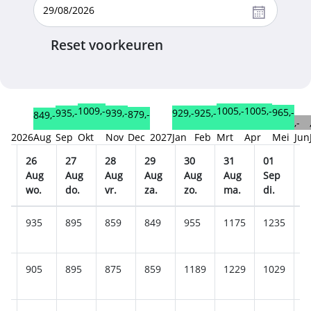
Reset voorkeuren
1009,-
1005,-
1005,-
965,-
939,-
935,-
929,-
925,-
879,-
849,-
,-
2026
Aug
Sep
Okt
Nov
Dec
2027
Jan
Feb
Mrt
Apr
Mei
Jun
26
27
28
29
30
31
01
0
g
Aug
Aug
Aug
Aug
Aug
Aug
Sep
S
wo.
do.
vr.
za.
zo.
ma.
di.
w
15
935
895
859
849
955
1175
1235
1
9
905
895
875
859
1189
1229
1029
1