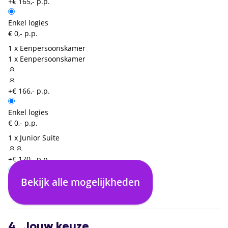
+€ 165,- p.p.
Enkel logies
€ 0,- p.p.
1 x Eenpersoonskamer
1 x Eenpersoonskamer
+€ 166,- p.p.
Enkel logies
€ 0,- p.p.
1 x Junior Suite
+€ 170,- p.p.
Bekijk alle mogelijkheden
Enkel logies
€ 0,- p.p.
4. Jouw keuze