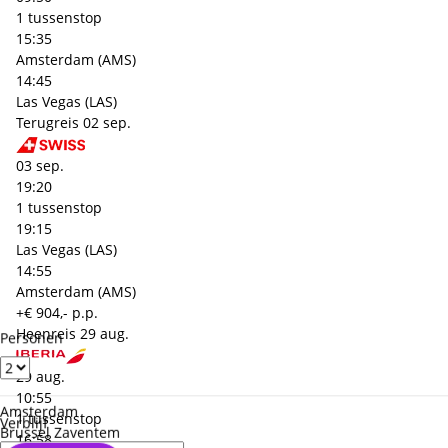
1 tussenstop
15:35
Amsterdam (AMS)
14:45
Las Vegas (LAS)
Terugreis
02 sep.
03 sep.
19:20
1 tussenstop
19:15
Las Vegas (LAS)
14:55
Amsterdam (AMS)
+€ 904,- p.p.
Heenreis
29 aug.
Personen
29 aug.
10:55
Amsterdam
1 tussenstop
Verblijf
Brussel Zaventem
16:58