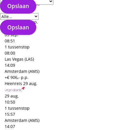
Amsterdam (AMS)
Opslaan
Verzorgingstype
15:03
Las Vegas (LAS)
Terugreis
02 sep.
Opslaan
03 sep.
08:51
1 tussenstop
08:00
Las Vegas (LAS)
14:09
Amsterdam (AMS)
+€ 906,- p.p.
Heenreis
29 aug.
29 aug.
10:50
1 tussenstop
15:57
Amsterdam (AMS)
14:07