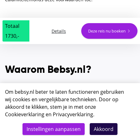
Totaal
Details
Deze reis nu boeken
1730,-
Waarom Bebsy.nl?
Om bebsy.nl beter te laten functioneren gebruiken
wij cookies en vergelijkbare technieken. Door op
Betaalbare reizen met SGR
akkoord te klikken, stem je in met onze
dekking voor ieder budget
Cookieverklaring
en
Privacyverklaring
.
Instellingen aanpassen
Akkoord