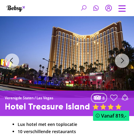
8
Verenigde Staten
/
Las Vegas
Hotel Treasure Island
Vanaf
819,-
Lux hotel met een toplocatie
10 verschillende restaurants