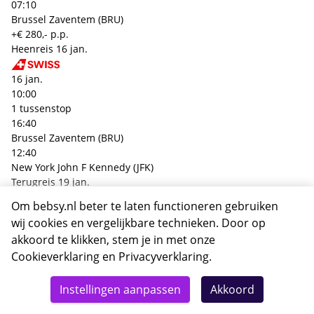
07:10
Brussel Zaventem (BRU)
+€ 280,- p.p.
Heenreis
16 jan.
16 jan.
10:00
1 tussenstop
16:40
Brussel Zaventem (BRU)
12:40
New York John F Kennedy (JFK)
Terugreis
19 jan.
Om bebsy.nl beter te laten functioneren gebruiken
20 jan.
wij cookies en vergelijkbare technieken. Door op
16:25
akkoord te klikken, stem je in met onze
1 tussenstop
Cookieverklaring
en
Privacyverklaring
.
08:50
New York John F Kennedy (JFK)
Totaal
Details
Deze reis nu boeken
10:25
Instellingen aanpassen
Akkoord
1630,-
Brussel Zaventem (BRU)