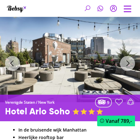
9
Verenigde Staten
/
New York
Hotel Arlo Soho
Vanaf
789,-
In de bruisende wijk Manhattan
Heerlijke rooftop bar