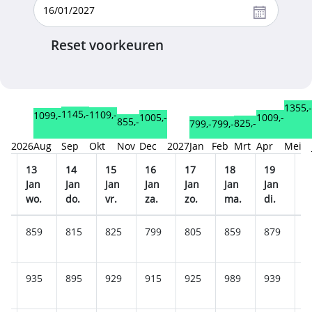
Reset voorkeuren
1355,-
1145,-
1109,-
1099,-
1009,-
1005,-
855,-
825,-
799,-
799,-
2026
Aug
Sep
Okt
Nov
Dec
2027
Jan
Feb
Mrt
Apr
Mei
13
14
15
16
17
18
19
2
n
Jan
Jan
Jan
Jan
Jan
Jan
Jan
J
wo.
do.
vr.
za.
zo.
ma.
di.
w
9
859
815
825
799
805
859
879
8
9
935
895
929
915
925
989
939
9