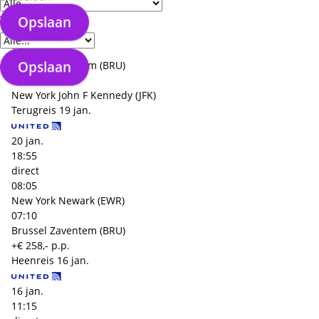
16 jan.
Verzorgingstype
Opslaan
08:25
1 tussenstop
13:35
Opslaan
Brussel Zaventem (BRU)
11:10
New York John F Kennedy (JFK)
Terugreis
19 jan.
20 jan.
18:55
direct
08:05
New York Newark (EWR)
07:10
Brussel Zaventem (BRU)
+€ 258,- p.p.
Heenreis
16 jan.
16 jan.
11:15