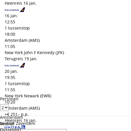
Heenreis
16 jan.
16 jan.
12:55
1 tussenstop
18:00
Amsterdam (AMS)
11:05
New York John F Kennedy (JFK)
Terugreis
19 jan.
20 jan.
19:35
1 tussenstop
11:55
New York Newark (EWR)
Personen
10:20
Amsterdam (AMS)
+€ 251,- p.p.
Amsterdam
Heenreis
16 jan.
Brussel Zaventem
Verblijf
Düsseldorf