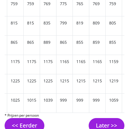
9
759
759
769
775
765
769
759
7
5
815
815
835
799
819
809
805
8
5
865
865
889
865
855
859
855
8
75
1175
1175
1175
1165
1165
1165
1159
1
25
1225
1225
1225
1215
1215
1215
1219
1
15
1025
1015
1039
999
999
999
1059
1
* Prijzen per persoon
<< Eerder
Later >>