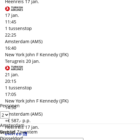
Heenreis
17 jan.
17 jan.
11:45
1 tussenstop
22:25
Amsterdam (AMS)
16:40
New York John F Kennedy (JFK)
Terugreis
20 jan.
21 jan.
20:15
1 tussenstop
17:05
New York John F Kennedy (JFK)
Personen
14:50
Amsterdam (AMS)
+€ 587,- p.p.
Amsterdam
Heenreis
17 jan.
Brussel Zaventem
Verblijf
Düsseldorf