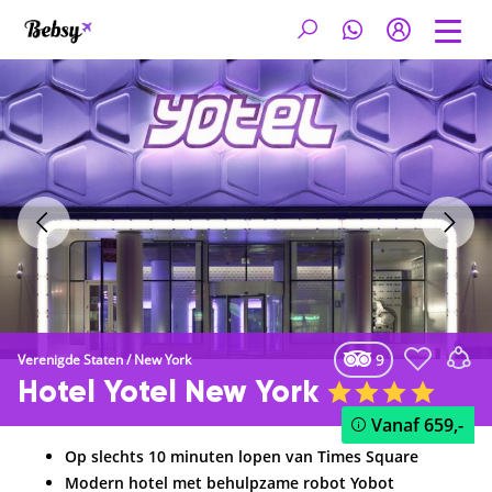
9
Verenigde Staten
/
New York
Hotel Yotel New York
Vanaf
659,-
Op slechts 10 minuten lopen van Times Square
Modern hotel met behulpzame robot Yobot