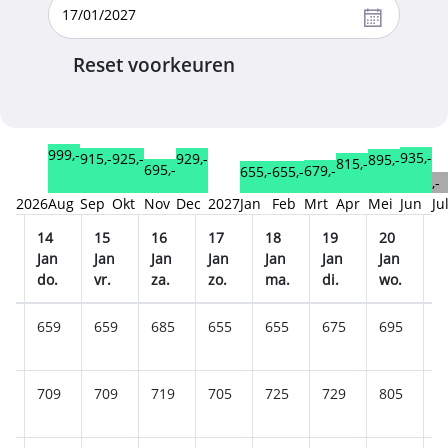
Reset voorkeuren
999,-
935,-
929,-
925,-
915,-
895,-
815,-
695,-
679,-
655,-
655,-
,-
2026
Aug
Sep
Okt
Nov
Dec
2027
Jan
Feb
Mrt
Apr
Mei
Jun
Ju
14
15
16
17
18
19
20
2
n
Jan
Jan
Jan
Jan
Jan
Jan
Jan
J
.
do.
vr.
za.
zo.
ma.
di.
wo.
d
5
659
659
685
655
655
675
695
6
9
709
709
719
705
725
729
805
7