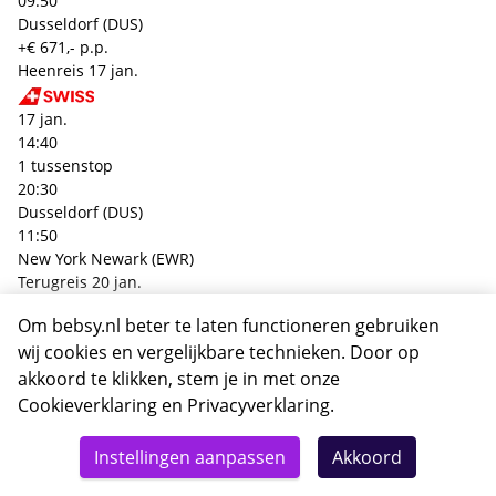
09:50
Dusseldorf (DUS)
+€ 671,- p.p.
Heenreis
17 jan.
17 jan.
14:40
1 tussenstop
20:30
Dusseldorf (DUS)
11:50
New York Newark (EWR)
Terugreis
20 jan.
Om bebsy.nl beter te laten functioneren gebruiken
21 jan.
wij cookies en vergelijkbare technieken. Door op
22:00
1 tussenstop
akkoord te klikken, stem je in met onze
13:50
Cookieverklaring
en
Privacyverklaring
.
New York Newark (EWR)
Totaal
09:50
Details
Deze reis nu boeken
Instellingen aanpassen
Akkoord
1342,-
Dusseldorf (DUS)
+€ 679,- p.p.