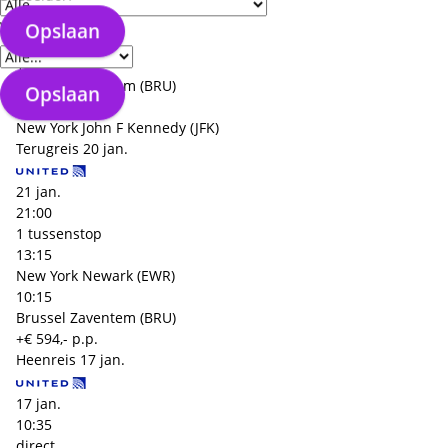
17 jan.
08:25
Verzorgingstype
Opslaan
1 tussenstop
13:35
Brussel Zaventem (BRU)
Opslaan
11:10
New York John F Kennedy (JFK)
Terugreis
20 jan.
21 jan.
21:00
1 tussenstop
13:15
New York Newark (EWR)
10:15
Brussel Zaventem (BRU)
+€ 594,- p.p.
Heenreis
17 jan.
17 jan.
10:35
direct