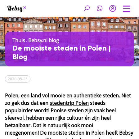
Thuis
Bebsy.nl blog
/
De mooiste steden in Polen |
Blog
2020-05-25
Polen, een land vol mooie en authentieke steden. Niet
zo gek dus dat een
stedentrip Polen
steeds
populairder wordt! Poolse steden zijn vaak heel
sfeervol, hebben een rijke cultuur én zijn heel
betaalbaar. Dat is natuurlijk ook mooi
meegenomen! De mooiste steden in Polen heeft Bebsy