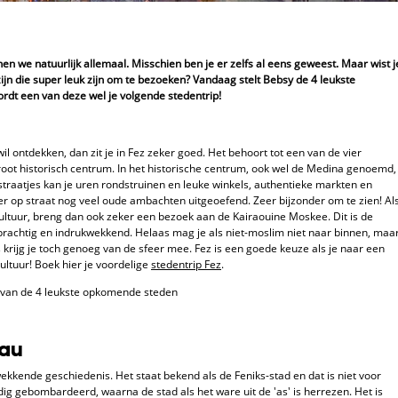
 we natuurlijk allemaal. Misschien ben je er zelfs al eens geweest. Maar wist j
jn die super leuk zijn om te bezoeken? Vandaag stelt Bebsy de 4 leukste
rdt een van deze wel je volgende stedentrip!
l ontdekken, dan zit je in Fez zeker goed. Het behoort tot een van de vier
ot historisch centrum. In het historische centrum, ook wel de Medina genoemd,
 straatjes kan je uren rondstruinen en leuke winkels, authentieke markten en
 op straat nog veel oude ambachten uitgeoefend. Zeer bijzonder om te zien! Al
cultuur, breng dan ook zeker een bezoek aan de Kairaouine Moskee. Dit is de
 prachtig en indrukwekkend. Helaas mag je als niet-moslim niet naar binnen, maa
krijg je toch genoeg van de sfeer mee. Fez is een goede keuze als je naar een
ultuur! Boek hier je voordelige
stedentrip Fez
.
hau
kkende geschiedenis. Het staat bekend als de Feniks-stad en dat is niet voor
ldig gebombardeerd, waarna de stad als het ware uit de 'as' is herrezen. Het is