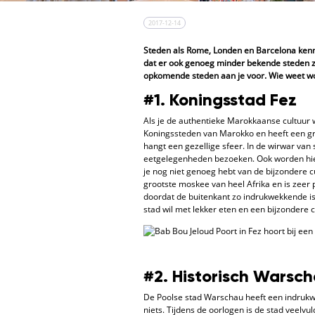
2017-12-14
Steden als Rome, Londen en Barcelona kennen
dat er ook genoeg minder bekende steden zi
opkomende steden aan je voor. Wie weet wo
#1. Koningsstad Fez
Als je de authentieke Marokkaanse cultuur wi
Koningssteden van Marokko en heeft een gro
hangt een gezellige sfeer. In de wirwar van
eetgelegenheden bezoeken. Ook worden hier
je nog niet genoeg hebt van de bijzondere 
grootste moskee van heel Afrika en is zeer
doordat de buitenkant zo indrukwekkende is 
stad wil met lekker eten en een bijzondere c
#2. Historisch Warsc
De Poolse stad Warschau heeft een indrukwe
niets. Tijdens de oorlogen is de stad veelvu