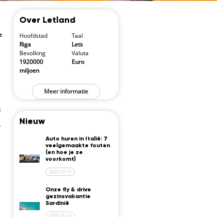
Over Letland
e
Hoofdstad
Taal
Riga
Lets
Bevolking
Valuta
1920000
Euro
miljoen
Meer informatie
s
Nieuw
r
Auto huren in Italië: 7
veelgemaakte fouten
(en hoe je ze
voorkomt)
2025-10-19
Onze fly & drive
gezinsvakantie
Sardinië
2025-05-23