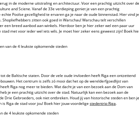
rug in de moderne uitstraling en architectuur. Voor een prachtig uitzicht over d
ulture and Sciene. Vanaf de 33e verdieping geniet je van een prachtig
chte Poolse gezelligheid te ervaren ga je naar de oude binnenstad. Hier vind je
s. Shopliefhebbers zitten ook goed in Warschau! Warschau telt verschillen
t er een breed aanbod aan winkels. Hierdoor ben je hier zeker wel een paar uur
 stad met voor ieder wel iets wils. Je moet hier zeker eens geweest zijn! Boek hie
 tot de Baltische staten. Door de vele oude invloeden heeft Riga een ontzettend
bouwen. Het centrum is zelfs zó mooi dat het op de werelderfgoedlijst van
 heeft Riga nog meer te bieden. Wat dacht je van een bezoek aan de Dom van
r heb je een prachtig uitzicht over de stad. Natuurlijk kan een bezoek aan de
 Drie Gebroeders, ook niet ontbreken. Houd jij van historische steden en ben j
 is Riga de stad voor jou! Boek hier jouw voordelige
stedentrip Riga
.