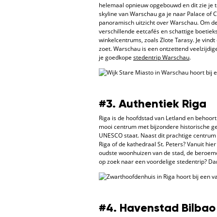
helemaal opnieuw opgebouwd en dit zie je te
skyline van Warschau ga je naar Palace of C
panoramisch uitzicht over Warschau. Om de e
verschillende eetcafés en schattige boetiek
winkelcentrums, zoals Zlote Tarasy. Je vind
zoet. Warschau is een ontzettend veelzijdige
je goedkope
stedentrip
Warschau
.
#3. Authentiek Riga
Riga is de hoofdstad van Letland en behoort
mooi centrum met bijzondere historische ge
UNESCO staat. Naast dit prachtige centrum
Riga of de kathedraal St. Peters? Vanuit hie
oudste woonhuizen van de stad, de beroemde
op zoek naar een voordelige stedentrip? Dan
#4. Havenstad Bilbao