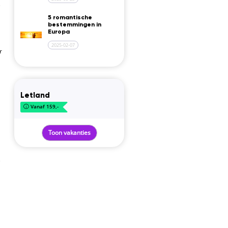
e
5 romantische
bestemmingen in
Europa
2025-02-07
r
Letland
Vanaf 159,-
Toon vakanties
e