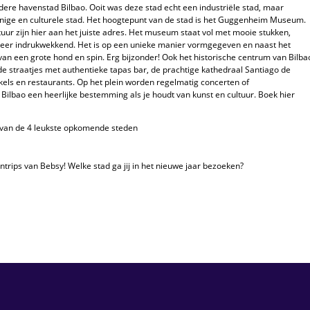
dere havenstad Bilbao. Ooit was deze stad echt een industriële stad, maar
innige en culturele stad. Het hoogtepunt van de stad is het Guggenheim Museum.
uur zijn hier aan het juiste adres. Het museum staat vol met mooie stukken,
zeer indrukwekkend. Het is op een unieke manier vormgegeven en naast het
n een grote hond en spin. Erg bijzonder! Ook het historische centrum van Bilba
ude straatjes met authentieke tapas bar, de prachtige kathedraal Santiago de
kels en restaurants. Op het plein worden regelmatig concerten of
Bilbao een heerlijke bestemming als je houdt van kunst en cultuur. Boek hier
ntrips van Bebsy! Welke stad ga jij in het nieuwe jaar bezoeken?