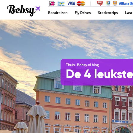
Rondreizen
Fly Drives
Stedentrips
Last
Thuis
Bebsy.nl blog
/
De 4 leukst