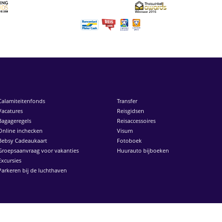
Calamiteitenfonds
Transfer
Vacatures
Reisgidsen
Bagageregels
Reisaccessoires
Online inchecken
Visum
Bebsy Cadeaukaart
Fotoboek
Groepsaanvraag voor vakanties
Huurauto bijboeken
Excursies
Parkeren bij de luchthaven