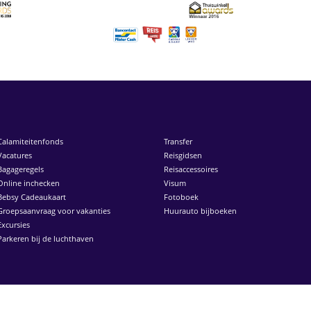
Calamiteitenfonds
Transfer
Vacatures
Reisgidsen
Bagageregels
Reisaccessoires
Online inchecken
Visum
Bebsy Cadeaukaart
Fotoboek
Groepsaanvraag voor vakanties
Huurauto bijboeken
Excursies
Parkeren bij de luchthaven