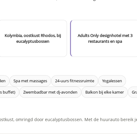
Kolymbia, oostkust Rhodos, bij
Adults Only designhotel met 3
eucalyptusbossen
restaurants en spa
den
Spa met massages
24-uurs fitnessruimte
Yogalessen
ks buffet)
Zwembadbar met dj-avonden
Balkon bij elke kamer
Gr
ostkust, omringd door eucalyptusbossen. Met de huurauto bereik j