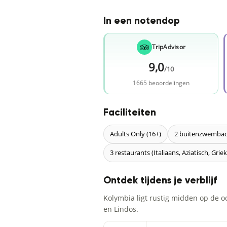
In een notendop
TripAdvisor
9,0
/10
1665 beoordelingen
Faciliteiten
Adults Only (16+)
2 buitenzwemba
3 restaurants (Italiaans, Aziatisch, Grie
Ontdek tijdens je verblijf
Kolymbia ligt rustig midden op de o
en Lindos.