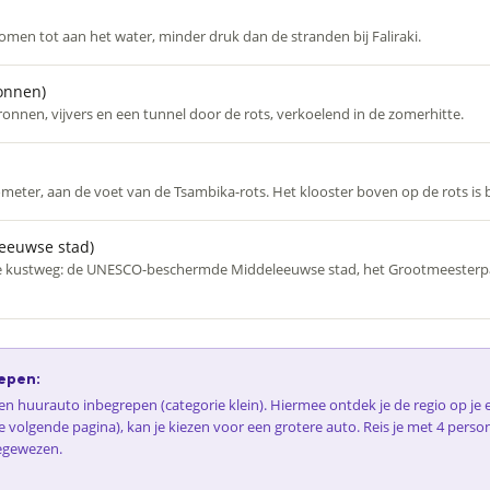
omen tot aan het water, minder druk dan de stranden bij Faliraki.
onnen)
nnen, vijvers en een tunnel door de rots, verkoelend in de zomerhitte.
ometer, aan de voet van de Tsambika-rots. Het klooster boven op de rots is b
eeuwse stad)
 de kustweg: de UNESCO-beschermde Middeleeuwse stad, het Grootmeesterpa
epen:
 een huurauto inbegrepen (categorie klein). Hiermee ontdek je de regio op j
e volgende pagina), kan je kiezen voor een grotere auto. Reis je met 4 perso
egewezen.