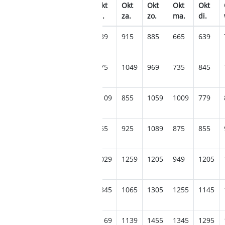
kt
Okt
Okt
Okt
Okt
Okt
Okt
Okt
Okt
a.
di.
wo.
do.
vr.
za.
zo.
ma.
di.
59
739
805
685
639
915
885
665
639
85
859
909
789
975
1049
969
735
845
095
859
1065
1105
1109
855
1059
1009
779
009
959
1115
985
955
925
1089
875
855
109
1249
1279
1235
1029
1259
1205
949
1205
409
1275
1435
1369
1345
1065
1305
1255
1145
309
1279
1509
1389
1169
1139
1455
1345
1295