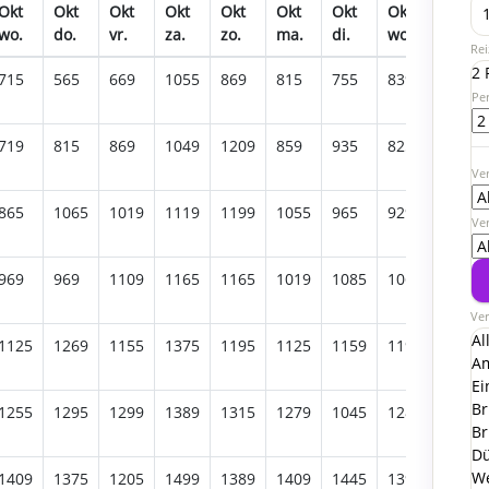
Okt
Okt
Okt
Okt
Okt
Okt
Okt
Okt
Okt
wo.
do.
vr.
za.
zo.
ma.
di.
wo.
do.
Rei
2 
715
565
669
1055
869
815
755
839
909
Pe
719
815
869
1049
1209
859
935
825
1015
Ver
865
1065
1019
1119
1199
1055
965
929
1125
Ve
969
969
1109
1165
1165
1019
1085
1065
895
Ver
Al
1125
1269
1155
1375
1195
1125
1159
1195
1375
A
Ei
Br
1255
1295
1299
1389
1315
1279
1045
1289
1459
Br
Dü
W
1409
1375
1205
1499
1389
1409
1445
1399