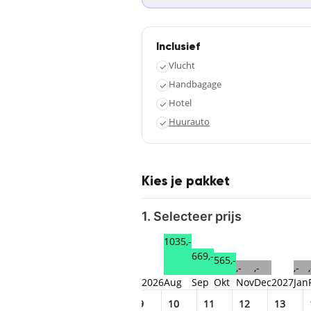
Inclusief
Vlucht
✓
Handbagage
✓
Hotel
✓
Huurauto
✓
Kies je pakket
1. Selecteer prijs
1035,-
669,-
565,-
,-
,-
,-
,
2026
Aug
Sep
Okt
Nov
Dec
2027
Jan
5
06
07
08
09
10
11
12
13