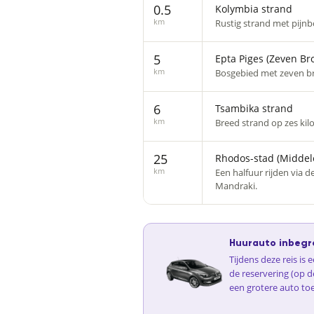
0.5
Kolymbia strand
km
Rustig strand met pijnb
5
Epta Piges (Zeven Br
km
Bosgebied met zeven bro
6
Tsambika strand
km
Breed strand op zes kil
25
Rhodos-stad (Middel
km
Een halfuur rijden via
Mandraki.
Huurauto inbegr
Tijdens deze reis is
de reservering (op d
een grotere auto to