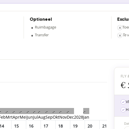
Optioneel
Exclu
•
Ruimbagage
×
Toe
•
Transfer
×
Te 
FLY 
€ 
V
H
-
,-
,-
,-
,-
,-
,-
,-
,-
,-
,-
,-
Feb
Mrt
Apr
Mei
Jun
Jul
Aug
Sep
Okt
Nov
Dec
2028
Jan
Da
14
15
16
17
18
19
20
21
22