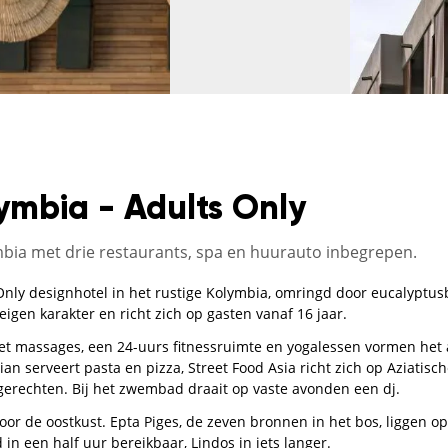
ymbia - Adults Only
mbia met drie restaurants, spa en huurauto inbegrepen.
Only designhotel in het rustige Kolymbia, omringd door eucalyptu
eigen karakter en richt zich op gasten vanaf 16 jaar.
 massages, een 24-uurs fitnessruimte en yogalessen vormen het a
alian serveert pasta en pizza, Street Food Asia richt zich op Aziatis
gerechten. Bij het zwembad draait op vaste avonden een dj.
oor de oostkust. Epta Piges, de zeven bronnen in het bos, liggen op
in een half uur bereikbaar, Lindos in iets langer.