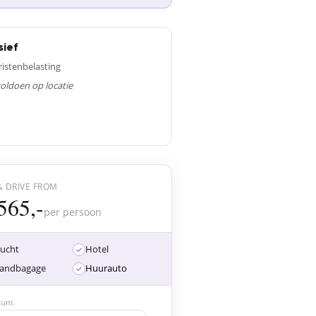
sief
ristenbelasting
voldoen op locatie
& DRIVE FROM
565,-
per persoon
lucht
Hotel
andbagage
Huurauto
tum
23
24
25
26
27
28
29
30
31
01