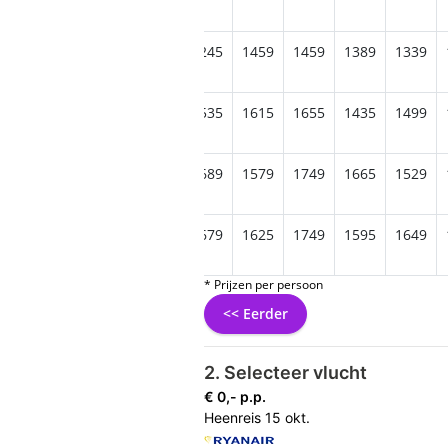
425
1349
1415
1239
1245
1459
1459
1389
1339
499
1545
1509
1459
1535
1615
1655
1435
1499
705
1489
1649
1759
1689
1579
1749
1665
1529
565
1565
1759
1615
1679
1625
1749
1595
1649
* Prijzen per persoon
<< Eerder
2. Selecteer vlucht
€ 0,- p.p.
Heenreis
15 okt.