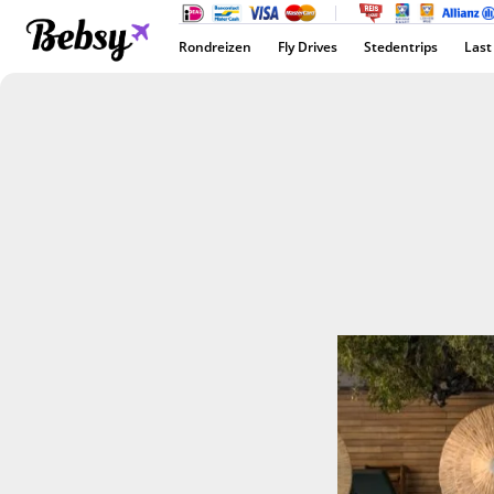
Rondreizen
Fly Drives
Stedentrips
Last