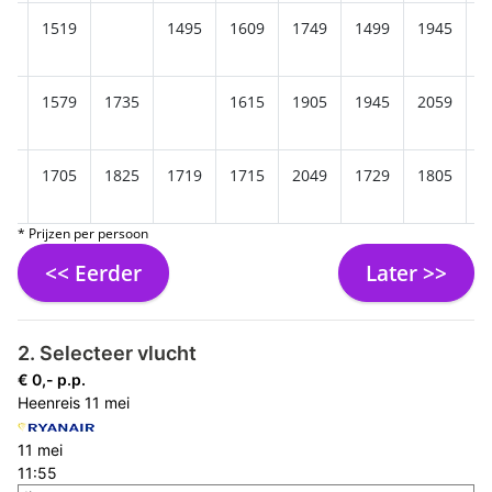
25
1519
1495
1609
1749
1499
1945
1
85
1579
1735
1615
1905
1945
2059
1
95
1705
1825
1719
1715
2049
1729
1805
1
* Prijzen per persoon
<< Eerder
Later >>
2. Selecteer vlucht
€ 0,- p.p.
Heenreis
11 mei
11 mei
11:55