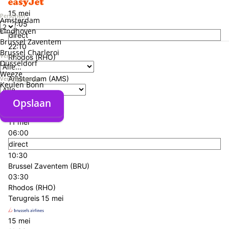
15 mei
Personen
Amsterdam
19:05
Eindhoven
direct
Brussel Zaventem
22:10
Brussel Charleroi
Verblijf
Rhodos (RHO)
Düsseldorf
00:00
Weeze
Amsterdam (AMS)
Verzorgingstype
Keulen Bonn
+€ 178,- p.p.
Heenreis
11 mei
Opslaan
Opslaan
11 mei
06:00
direct
10:30
Brussel Zaventem (BRU)
03:30
Rhodos (RHO)
Terugreis
15 mei
15 mei