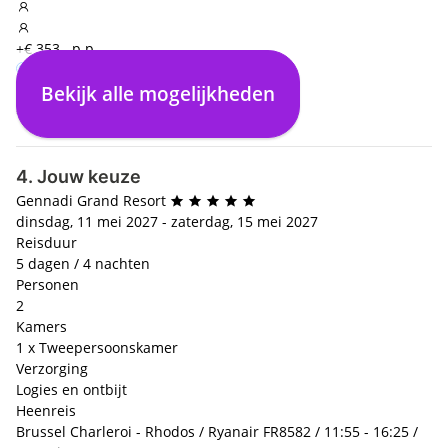
+€ 353,- p.p.
Bekijk alle mogelijkheden
Logies en ontbijt
Halfpension
All inclusive
€ 0,- p.p.
+€ 250,- p.p.
+€ 584,- p.p.
4. Jouw keuze
Gennadi Grand Resort
dinsdag, 11 mei 2027 - zaterdag, 15 mei 2027
Reisduur
5 dagen / 4 nachten
Personen
2
Kamers
1 x Tweepersoonskamer
Verzorging
Logies en ontbijt
Heenreis
Brussel Charleroi - Rhodos / Ryanair FR8582 / 11:55 - 16:25 /