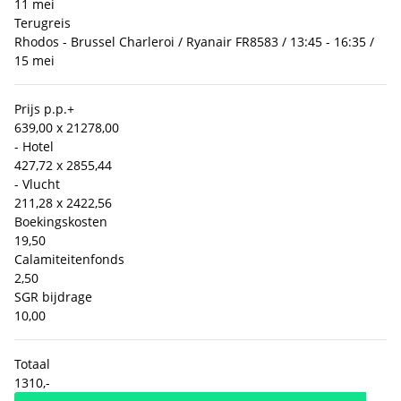
11 mei
Terugreis
Rhodos - Brussel Charleroi / Ryanair FR8583 / 13:45 - 16:35 /
15 mei
Prijs p.p.
+
639,00 x 2
1278,00
- Hotel
427,72 x 2
855,44
- Vlucht
211,28 x 2
422,56
Boekingskosten
19,50
Calamiteitenfonds
2,50
SGR bijdrage
10,00
Totaal
1310,-