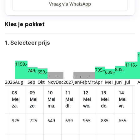
Vraag via WhatsApp
Kies je pakket
1. Selecteer prijs
1
1159,-
1115,-
835,-
795,-
749,-
659,-
639,-
,-
,-
,-
,-
,-
2026
Aug
Sep
Okt
Nov
Dec
2027
Jan
Feb
Mrt
Apr
Mei
Jun
Jul
08
09
10
11
12
13
14
1
i
Mei
Mei
Mei
Mei
Mei
Mei
Mei
M
za.
zo.
ma.
di.
wo.
do.
vr.
z
9
925
725
649
639
955
885
655
1