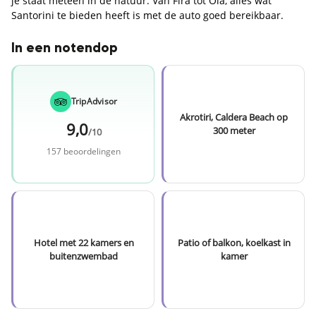
je staat meteen in de natuur. Van Fira tot Oia, alles wat
Santorini te bieden heeft is met de auto goed bereikbaar.
In een notendop
TripAdvisor
Akrotiri, Caldera Beach op
9,0
300 meter
/10
157 beoordelingen
Hotel met 22 kamers en
Patio of balkon, koelkast in
buitenzwembad
kamer