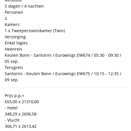
5 dagen / 4 nachten
Personen
2
Kamers
1 x Tweepersoonskamer (Twin)
Verzorging
Enkel logies
Heenreis
Keulen Bonn - Santorini / Eurowings EW674 / 05:30 - 09:30 /
05 sep.
Terugreis
Santorini - Keulen Bonn / Eurowings EW675 / 10:15 - 12:35 /
09 sep.
Prijs p.p.
+
655,00 x 2
1310,00
- Hotel
348,29 x 2
696,58
- Vlucht
306,71 x 2
613,42