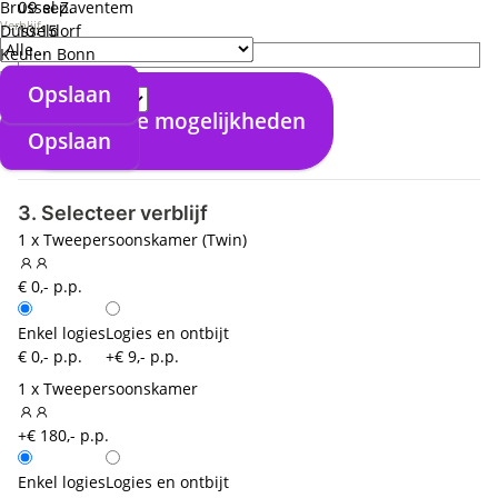
Brussel Zaventem
09 sep.
Verblijf
Düsseldorf
10:15
Keulen Bonn
direct
Verzorgingstype
12:35
Opslaan
Santorini (JTR)
Bekijk alle mogelijkheden
00:00
Opslaan
Keulen Bonn (CGN)
3. Selecteer verblijf
1 x Tweepersoonskamer (Twin)
€ 0,- p.p.
Enkel logies
Logies en ontbijt
€ 0,- p.p.
+€ 9,- p.p.
1 x Tweepersoonskamer
+€ 180,- p.p.
Enkel logies
Logies en ontbijt