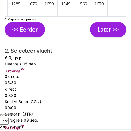
1285
1679
1659
1549
1569
1679
15
* Prijzen per persoon
<< Eerder
Later >>
2. Selecteer vlucht
€ 0,- p.p.
Heenreis
05 sep.
05 sep.
05:30
direct
09:30
Keulen Bonn (CGN)
00:00
Santorini (JTR)
Personen
Terugreis
09 sep.
Amsterdam