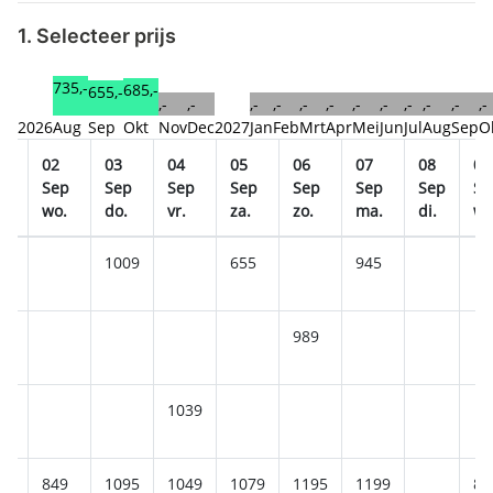
1. Selecteer prijs
735,-
685,-
655,-
,-
,-
,-
,-
,-
,-
,-
,-
,-
,-
,-
,-
2026
Aug
Sep
Okt
Nov
Dec
2027
Jan
Feb
Mrt
Apr
Mei
Jun
Jul
Aug
Sep
O
1
02
03
04
05
06
07
08
09
ep
Sep
Sep
Sep
Sep
Sep
Sep
Sep
Se
.
wo.
do.
vr.
za.
zo.
ma.
di.
wo
1009
655
945
989
1039
849
1095
1049
1079
1195
1199
81