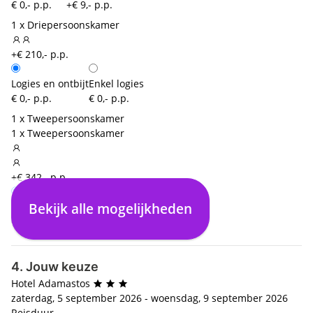
€ 0,- p.p.
+€ 9,- p.p.
1 x Driepersoonskamer
+€ 210,- p.p.
Logies en ontbijt
Enkel logies
€ 0,- p.p.
€ 0,- p.p.
1 x Tweepersoonskamer
1 x Tweepersoonskamer
+€ 342,- p.p.
Bekijk alle mogelijkheden
Enkel logies
€ 0,- p.p.
4. Jouw keuze
Hotel Adamastos
zaterdag, 5 september 2026 - woensdag, 9 september 2026
Reisduur