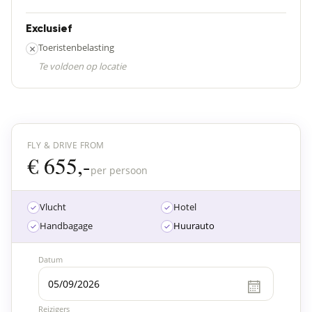
Exclusief
×
Toeristenbelasting
Te voldoen op locatie
FLY & DRIVE FROM
€ 655,-
per persoon
Vlucht
Hotel
Handbagage
Huurauto
Datum
Reizigers