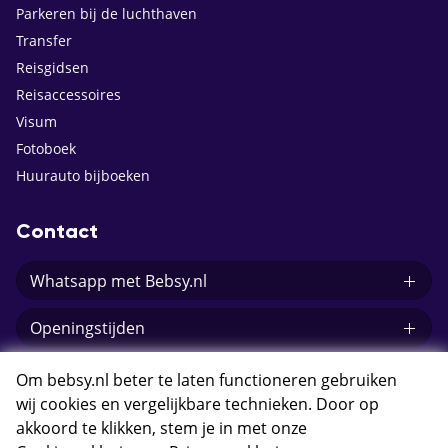
Parkeren bij de luchthaven
Transfer
Reisgidsen
Reisaccessoires
Visum
Fotoboek
Huurauto bijboeken
Contact
Whatsapp met Bebsy.nl
Openingstijden
E-mail Bebsy.nl
Om bebsy.nl beter te laten functioneren gebruiken
wij cookies en vergelijkbare technieken. Door op
akkoord te klikken, stem je in met onze