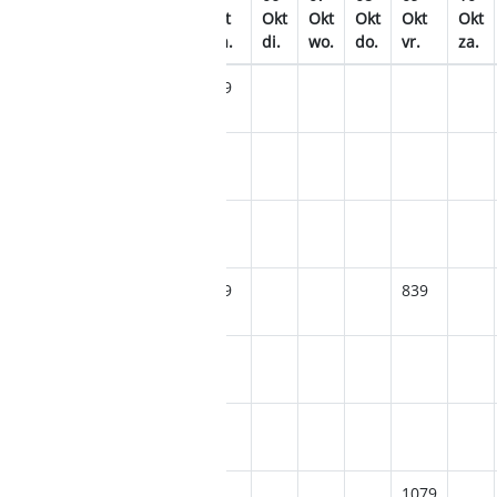
Okt
Okt
Okt
Okt
Okt
Okt
Okt
Okt
Okt
Okt
do.
vr.
za.
zo.
ma.
di.
wo.
do.
vr.
za.
709
979
789
839
1085
1079