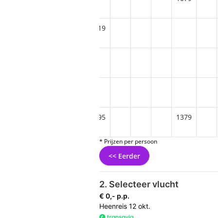
1019
1349
1295
1379
* Prijzen per persoon
<< Eerder
2. Selecteer vlucht
€ 0,- p.p.
Heenreis
12 okt.