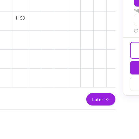
Pri
1159
Later >>