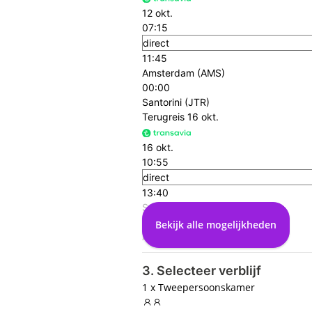
12 okt.
07:15
direct
11:45
Amsterdam (AMS)
00:00
Santorini (JTR)
Terugreis
16 okt.
16 okt.
10:55
direct
13:40
Santorini (JTR)
00:00
Bekijk alle mogelijkheden
Amsterdam (AMS)
3. Selecteer verblijf
1 x Tweepersoonskamer