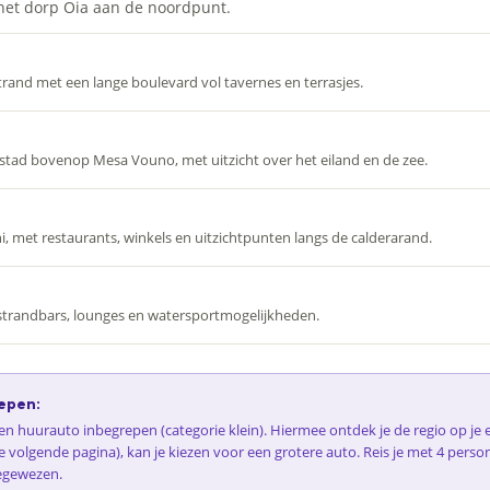
 het dorp Oia aan de noordpunt.
rand met een lange boulevard vol tavernes en terrasjes.
stad bovenop Mesa Vouno, met uitzicht over het eiland en de zee.
, met restaurants, winkels en uitzichtpunten langs de calderarand.
strandbars, lounges en watersportmogelijkheden.
epen:
 een huurauto inbegrepen (categorie klein). Hiermee ontdek je de regio op j
e volgende pagina), kan je kiezen voor een grotere auto. Reis je met 4 perso
egewezen.