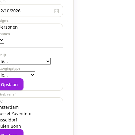
tum
kt
Okt
Okt
Okt
Okt
Okt
Okt
Okt
Okt
Okt
Okt
o.
do.
vr.
za.
zo.
ma.
di.
wo.
do.
vr.
za.
zigers
Personen
rsonen
blijf
rzorgingstype
Opslaan
trek vanaf
le
msterdam
ussel Zaventem
sseldorf
ulen Bonn