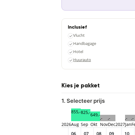
Inclusief
Vlucht
✓
Handbagage
✓
Hotel
✓
Huurauto
✓
Kies je pakket
1. Selecteer prijs
855,-
825,-
649,-
,-
,-
,-
,-
2026
Aug
Sep
Okt
Nov
Dec
2027
Jan
F
01
02
03
04
05
06
07
08
09
10