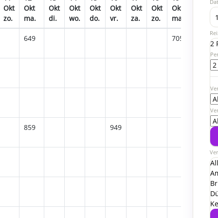
Da
Okt
Okt
Okt
Okt
Okt
Okt
Okt
Okt
Okt
Okt
O
zo.
ma.
di.
wo.
do.
vr.
za.
zo.
ma.
di.
w
Rei
649
705
2 
Pe
Ver
Ve
859
949
Ver
Al
A
Br
Dü
Ke