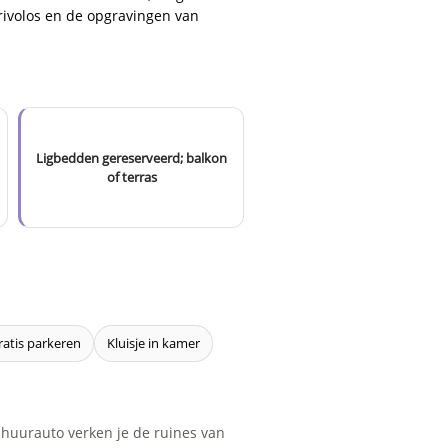
erivolos en de opgravingen van
Ligbedden gereserveerd; balkon
of terras
ratis parkeren
Kluisje in kamer
e huurauto verken je de ruines van