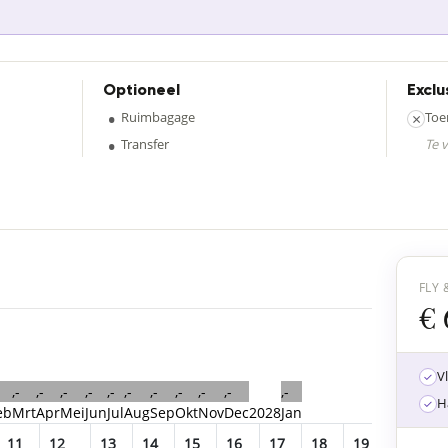
Optioneel
Exclu
•
Ruimbagage
×
Toe
•
Transfer
Te 
FLY 
€ 
V
,-
,-
,-
,-
,-
,-
,-
,-
,-
,-
,-
H
eb
Mrt
Apr
Mei
Jun
Jul
Aug
Sep
Okt
Nov
Dec
2028
Jan
11
12
13
14
15
16
17
18
19
20
2