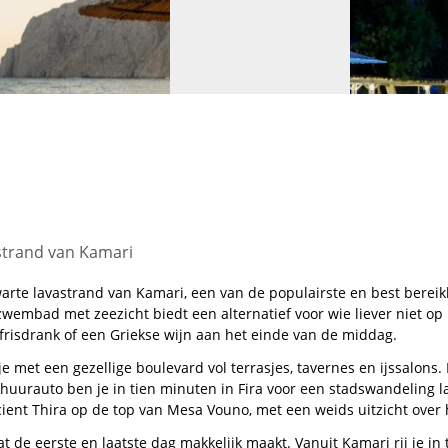
astrand van Kamari
zwarte lavastrand van Kamari, een van de populairste en best berei
 zwembad met zeezicht biedt een alternatief voor wie liever niet op 
 frisdrank of een Griekse wijn aan het einde van de middag.
e met een gezellige boulevard vol terrasjes, tavernes en ijssalons. 
de huurauto ben je in tien minuten in Fira voor een stadswandeling l
ient Thira op de top van Mesa Vouno, met een weids uitzicht over 
 wat de eerste en laatste dag makkelijk maakt. Vanuit Kamari rij je in