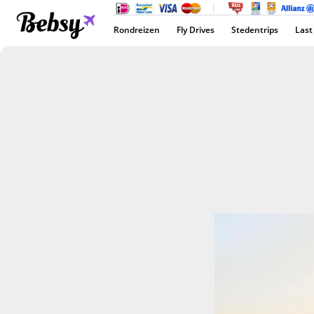
Rondreizen
Fly Drives
Stedentrips
Last