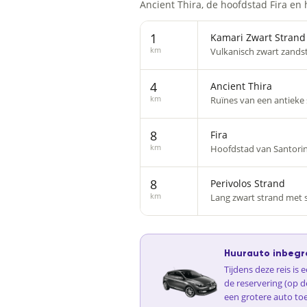
Ancient Thira, de hoofdstad Fira en
1
Kamari Zwart Strand
km
Vulkanisch zwart zandst
4
Ancient Thira
km
Ruïnes van een antieke 
8
Fira
km
Hoofdstad van Santorini
8
Perivolos Strand
km
Lang zwart strand met 
Huurauto inbegr
Tijdens deze reis is
de reservering (op d
een grotere auto to