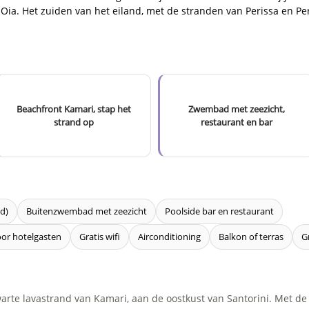
 Oia. Het zuiden van het eiland, met de stranden van Perissa en P
Beachfront Kamari, stap het
Zwembad met zeezicht,
strand op
restaurant en bar
d)
Buitenzwembad met zeezicht
Poolside bar en restaurant
oor hotelgasten
Gratis wifi
Airconditioning
Balkon of terras
G
zwarte lavastrand van Kamari, aan de oostkust van Santorini. Met d