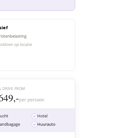
sief
ristenbelasting
voldoen op locatie
& DRIVE FROM
649,-
per persoon
lucht
Hotel
andbagage
Huurauto
1
22
23
24
25
26
27
28
29
30
31