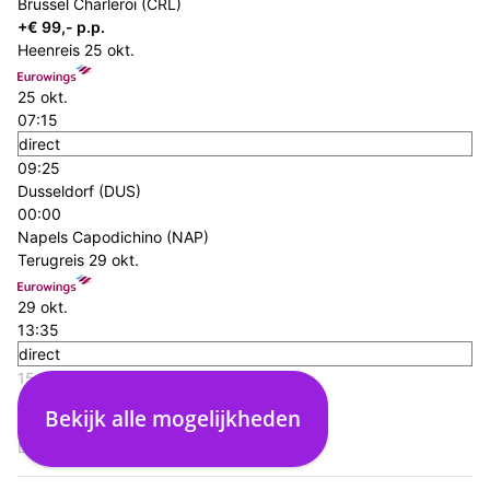
Brussel Charleroi (CRL)
+€ 99,- p.p.
Heenreis
25 okt.
25 okt.
07:15
direct
09:25
Dusseldorf (DUS)
00:00
Napels Capodichino (NAP)
Terugreis
29 okt.
29 okt.
13:35
direct
15:45
Napels Capodichino (NAP)
Bekijk alle mogelijkheden
00:00
Dusseldorf (DUS)