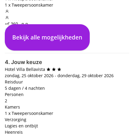
1 x Tweepersoonskamer
+€ 360,- p.p.
Bekijk alle mogelijkheden
Logies en ontbijt
€ 0,- p.p.
4. Jouw keuze
Hotel Villa Bellavista
zondag, 25 oktober 2026 - donderdag, 29 oktober 2026
Reisduur
5 dagen / 4 nachten
Personen
2
Kamers
1 x Tweepersoonskamer
Verzorging
Logies en ontbijt
Heenreis