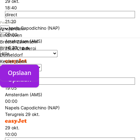
29 okt.
18:40
direct
21:20
Personen
Napels Capodichino (NAP)
Amsterdam
00:00
Eindhoven
Amsterdam (AMS)
Brussel Zaventem
Verblijf
+€ 33,- p.p.
Brussel Charleroi
Heenreis
25 okt.
Düsseldorf
Verzorgingstype
Keulen Bonn
25 okt.
Opslaan
16:40
Opslaan
direct
19:05
Amsterdam (AMS)
00:00
Napels Capodichino (NAP)
Terugreis
29 okt.
29 okt.
10:00