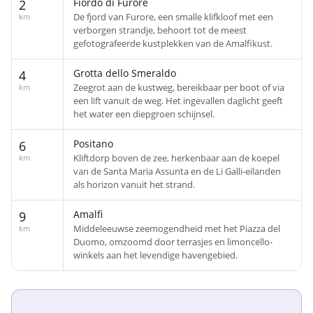
Fiordo di Furore
2
De fjord van Furore, een smalle klifkloof met een
km
verborgen strandje, behoort tot de meest
gefotografeerde kustplekken van de Amalfikust.
Grotta dello Smeraldo
4
Zeegrot aan de kustweg, bereikbaar per boot of via
km
een lift vanuit de weg. Het ingevallen daglicht geeft
het water een diepgroen schijnsel.
Positano
6
Kliftdorp boven de zee, herkenbaar aan de koepel
km
van de Santa Maria Assunta en de Li Galli-eilanden
als horizon vanuit het strand.
Amalfi
9
Middeleeuwse zeemogendheid met het Piazza del
km
Duomo, omzoomd door terrasjes en limoncello-
winkels aan het levendige havengebied.