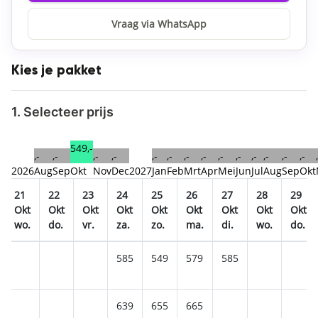
Vraag via WhatsApp
Kies je pakket
1. Selecteer prijs
549,-
,-
,-
,-
,-
,-
,-
,-
,-
,-
,-
,-
,-
,-
,-
2026
Aug
Sep
Okt
Nov
Dec
2027
Jan
Feb
Mrt
Apr
Mei
Jun
Jul
Aug
Sep
Okt
21
22
23
24
25
26
27
28
29
Okt
Okt
Okt
Okt
Okt
Okt
Okt
Okt
Okt
wo.
do.
vr.
za.
zo.
ma.
di.
wo.
do.
585
549
579
585
639
655
665