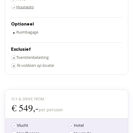
Huurauto
✓
Optioneel
•
Ruimbagage
Exclusief
×
Toeristenbelasting
×
Te voldoen op locatie
FLY & DRIVE FROM
€ 549,-
per persoon
Vlucht
Hotel