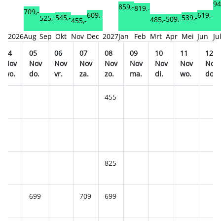
94
859,-
819,-
709,-
619,-
609,-
545,-
539,-
525,-
509,-
485,-
455,-
2026
Aug
Sep
Okt
Nov
Dec
2027
Jan
Feb
Mrt
Apr
Mei
Jun
Ju
04
05
06
07
08
09
10
11
12
Nov
Nov
Nov
Nov
Nov
Nov
Nov
Nov
Nov
wo.
do.
vr.
za.
zo.
ma.
di.
wo.
do.
455
825
699
709
699