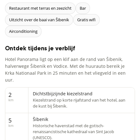
Restaurant met terras en zeezicht
Bar
Uitzicht over de baai van Šibenik
Gratis wifi
Airconditioning
Ontdek tijdens je verblijf
Hotel Panorama ligt op een klif aan de rand van Šibenik,
halverwege Šibenik en Vodice. Met de huurauto bereik je
Krka Nationaal Park in 25 minuten en het vliegveld in een
uur.
Dichtstbijzijnde kiezelstrand
2
Kiezelstrand op korte rijafstand van het hotel, aan
km
de kust bij Šibenik.
Šibenik
5
Historische havenstad met de gotisch-
km
renaissancistische kathedraal van Sint Jacob
(UNESCO).