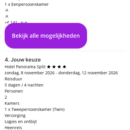
1 x Eenpersoonskamer
+€ 141,- p.p.
Bekijk alle mogelijkheden
Logies en ontbijt
€ 0,- p.p.
4. Jouw keuze
Hotel Panorama Split
zondag, 8 november 2026 - donderdag, 12 november 2026
Reisduur
5 dagen / 4 nachten
Personen
2
Kamers
1 x Tweepersoonskamer (Twin)
Verzorging
Logies en ontbijt
Heenreis