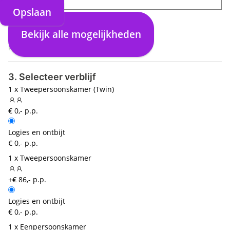
Opslaan
direct
Opslaan
21:05
Split (SPU)
Bekijk alle mogelijkheden
00:00
Keulen Bonn (CGN)
3. Selecteer verblijf
1 x Tweepersoonskamer (Twin)
€ 0,- p.p.
Logies en ontbijt
€ 0,- p.p.
1 x Tweepersoonskamer
+€ 86,- p.p.
Logies en ontbijt
€ 0,- p.p.
1 x Eenpersoonskamer