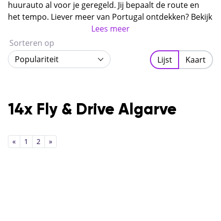
groene achterland, de stille vissersplaatsjes en de
huurauto al voor je geregeld. Jij bepaalt de route en
spectaculaire westkust zijn het echte Portugal.
het tempo. Liever meer van Portugal ontdekken? Bekijk
dan ook onze
rondreizen Portugal
Lees meer
.
Sorteren op
Populariteit
Lijst
Kaart
14x Fly & Drive Algarve
«
1
2
»