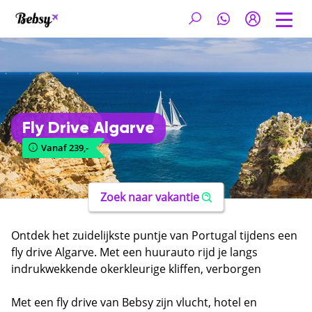
Fly Drive Algarve
Vanaf 239,-
Zoek naar vakantie
Ontdek het zuidelijkste puntje van Portugal tijdens een
fly drive Algarve. Met een huurauto rijd je langs
indrukwekkende okerkleurige kliffen, verborgen
stranden en charmante witte dorpjes. De Algarve heeft
meer te bieden dan de drukke badplaatsen. Het
Met een fly drive van Bebsy zijn vlucht, hotel en