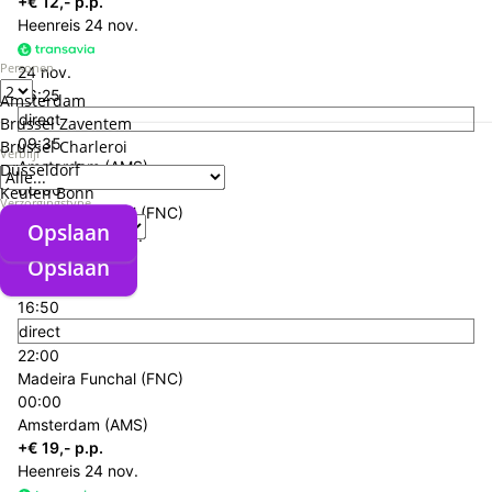
+€ 12,- p.p.
Heenreis
24 nov.
Personen
24 nov.
06:25
Amsterdam
direct
Brussel Zaventem
09:35
Brussel Charleroi
Verblijf
Amsterdam (AMS)
Düsseldorf
00:00
Keulen Bonn
Verzorgingstype
Madeira Funchal (FNC)
Opslaan
Terugreis
01 dec.
Opslaan
01 dec.
16:50
direct
22:00
Madeira Funchal (FNC)
00:00
Amsterdam (AMS)
+€ 19,- p.p.
Heenreis
24 nov.