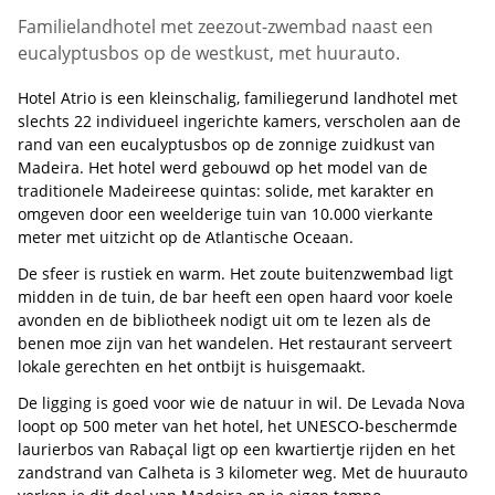
Familielandhotel met zeezout-zwembad naast een
eucalyptusbos op de westkust, met huurauto.
Hotel Atrio is een kleinschalig, familiegerund landhotel met
slechts 22 individueel ingerichte kamers, verscholen aan de
rand van een eucalyptusbos op de zonnige zuidkust van
Madeira. Het hotel werd gebouwd op het model van de
traditionele Madeireese quintas: solide, met karakter en
omgeven door een weelderige tuin van 10.000 vierkante
meter met uitzicht op de Atlantische Oceaan.
De sfeer is rustiek en warm. Het zoute buitenzwembad ligt
midden in de tuin, de bar heeft een open haard voor koele
avonden en de bibliotheek nodigt uit om te lezen als de
benen moe zijn van het wandelen. Het restaurant serveert
lokale gerechten en het ontbijt is huisgemaakt.
De ligging is goed voor wie de natuur in wil. De Levada Nova
loopt op 500 meter van het hotel, het UNESCO-beschermde
laurierbos van Rabaçal ligt op een kwartiertje rijden en het
zandstrand van Calheta is 3 kilometer weg. Met de huurauto