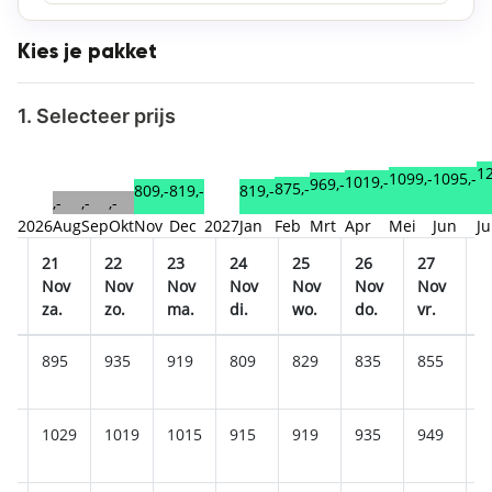
Kies je pakket
1. Selecteer prijs
12
1099,-
1095,-
1019,-
969,-
875,-
819,-
819,-
809,-
,-
,-
,-
2026
Aug
Sep
Okt
Nov
Dec
2027
Jan
Feb
Mrt
Apr
Mei
Jun
Ju
21
22
23
24
25
26
27
2
v
Nov
Nov
Nov
Nov
Nov
Nov
Nov
N
za.
zo.
ma.
di.
wo.
do.
vr.
z
5
895
935
919
809
829
835
855
8
49
1029
1019
1015
915
919
935
949
9