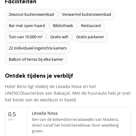
Faciliteiten
Zeezout-buitenzwembad
Verwarmd buitenzwembad
Bar met open haard
Bibliotheek
Restaurant
Tuin van 10.000 m²
Gratis wifi
Gratis parkeren
22 individueel ingerichte kamers
Balkon of terras bij elke kamer
Ontdek tijdens je verblijf
Hotel Atrio ligt vlakbij de Levada Nova en het
UNENCOlaurierbos van Rabaçal. Met de huurauto heb je snel
het beste van de westkust in beeld.
Levada Nova
0.5
Een van de bekendste levadawalks van Madeira,
km
direct vanaf het hotel bereikbaar door weelderig
groen.