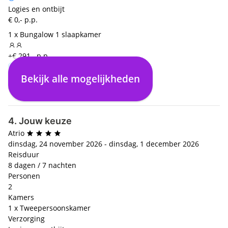
Logies en ontbijt
€ 0,- p.p.
1 x Bungalow 1 slaapkamer
+€ 291,- p.p.
Bekijk alle mogelijkheden
Logies en ontbijt
€ 0,- p.p.
4. Jouw keuze
Atrio
dinsdag, 24 november 2026 - dinsdag, 1 december 2026
Reisduur
8 dagen / 7 nachten
Personen
2
Kamers
1 x Tweepersoonskamer
Verzorging