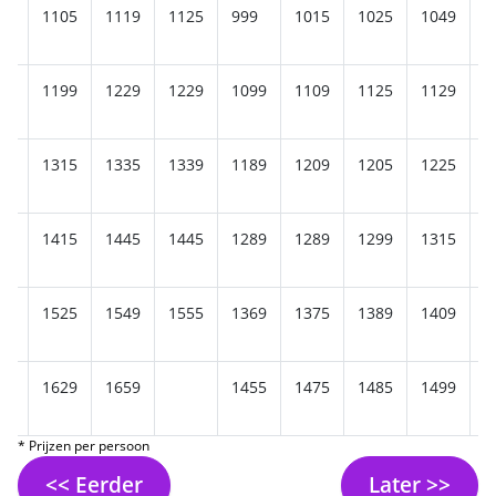
69
1105
1119
1125
999
1015
1025
1049
1
59
1199
1229
1229
1099
1109
1125
1129
1
59
1315
1335
1339
1189
1209
1205
1225
1
65
1415
1445
1445
1289
1289
1299
1315
1
69
1525
1549
1555
1369
1375
1389
1409
1
79
1629
1659
1455
1475
1485
1499
1
* Prijzen per persoon
<< Eerder
Later >>