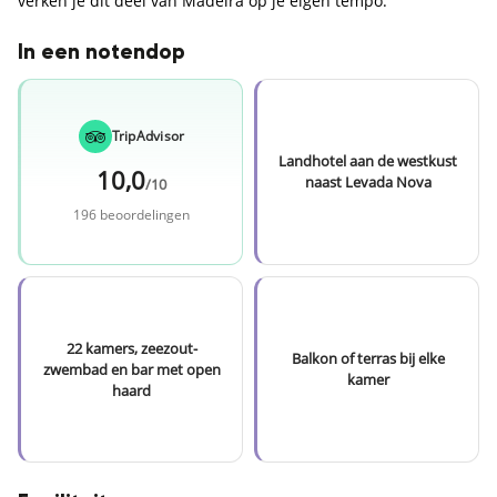
verken je dit deel van Madeira op je eigen tempo.
In een notendop
TripAdvisor
Landhotel aan de westkust
10,0
naast Levada Nova
/10
196 beoordelingen
22 kamers, zeezout-
Balkon of terras bij elke
zwembad en bar met open
kamer
haard