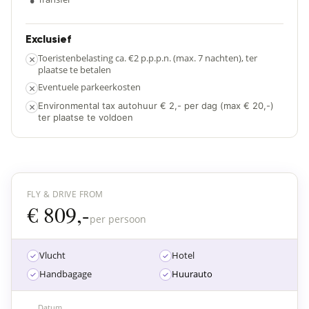
•
Exclusief
×
Toeristenbelasting ca. €2 p.p.p.n. (max. 7 nachten), ter
plaatse te betalen
×
Eventuele parkeerkosten
×
Environmental tax autohuur € 2,- per dag (max € 20,-)
ter plaatse te voldoen
FLY & DRIVE FROM
€ 809,-
per persoon
Vlucht
Hotel
Handbagage
Huurauto
Datum