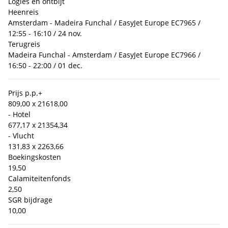
Logies en ontbijt
Heenreis
Amsterdam - Madeira Funchal / EasyJet Europe EC7965 /
12:55 - 16:10 / 24 nov.
Terugreis
Madeira Funchal - Amsterdam / EasyJet Europe EC7966 /
16:50 - 22:00 / 01 dec.
Prijs p.p.
+
809,00 x 2
1618,00
- Hotel
677,17 x 2
1354,34
- Vlucht
131,83 x 2
263,66
Boekingskosten
19,50
Calamiteitenfonds
2,50
SGR bijdrage
10,00