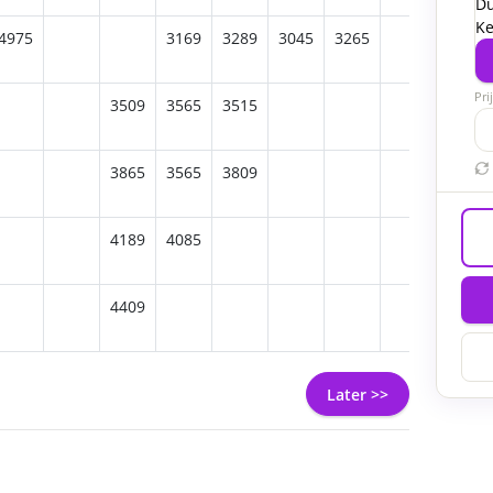
Dü
Ke
4975
3169
3289
3045
3265
Pri
3509
3565
3515
3865
3565
3809
4189
4085
4409
Later >>