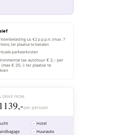
sief
ristenbelasting ca. €2 p.p.p.n. (max. 7
hten), ter plaatse te betalen
ntuele parkeerkosten
ironmental tax autohuur € 2,- per
 (max € 20,-) ter plaatse te
doen
& DRIVE FROM
1139,-
per persoon
lucht
Hotel
,-
andbagage
Huurauto