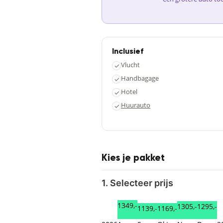
Inclusief
Vlucht
✓
Handbagage
✓
Hotel
✓
Huurauto
✓
Kies je pakket
1. Selecteer prijs
1349,-
1305,-
1295,-
1169,-
1139,-