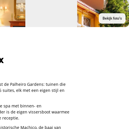
Bekijk foto's
x
st de Palheiro Gardens: tuinen die
suites, elk met een eigen stijl en
mde spa met binnen- en
der is de eigen vissersboot waarmee
 receptie.
 historische Machico, de baai van