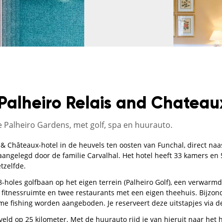
Palheiro Relais and Chateau
e Palheiro Gardens, met golf, spa en huurauto.
 & Châteaux-hotel in de heuvels ten oosten van Funchal, direct naa
ngelegd door de familie Carvalhal. Het hotel heeft 33 kamers en 5 
tzelfde.
 18-holes golfbaan op het eigen terrein (Palheiro Golf), een verwar
fitnessruimte en twee restaurants met een eigen theehuis. Bijzon
ame fishing worden aangeboden. Je reserveert deze uitstapjes via de
egveld op 25 kilometer. Met de huurauto rijd je van hieruit naar het