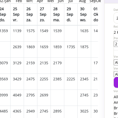
027
Jan
Feb
Mrt
Apr
Mei
Jun
Jul
Aug
Sep
Okt
Nov
Dec
2
24
25
26
27
28
29
30
01
02
Da
Sep
Sep
Sep
Sep
Sep
Sep
Sep
Okt
Okt
do.
vr.
za.
zo.
ma.
di.
wo.
do.
vr.
Rei
1359
1139
1575
1549
1539
1635
1405
1169
2 
Pe
2639
1869
1659
1859
1735
1875
1519
Ver
3079
3129
2159
2135
2179
1795
1865
Ve
3569
3429
2475
2255
2385
2225
2345
2139
1835
Ver
3999
4049
2795
2699
2745
2369
2689
Al
A
Br
4485
4365
2949
2745
2895
3025
3015
Br