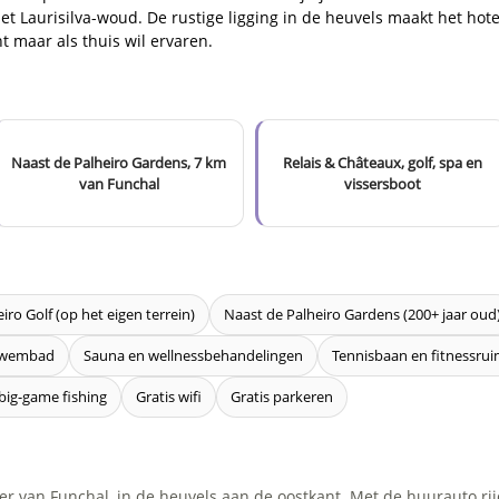
et Laurisilva-woud. De rustige ligging in de heuvels maakt het hot
nt maar als thuis wil ervaren.
Naast de Palheiro Gardens, 7 km
Relais & Châteaux, golf, spa en
van Funchal
vissersboot
iro Golf (op het eigen terrein)
Naast de Palheiro Gardens (200+ jaar oud
nzwembad
Sauna en wellnessbehandelingen
Tennisbaan en fitnessru
 big-game fishing
Gratis wifi
Gratis parkeren
ter van Funchal, in de heuvels aan de oostkant. Met de huurauto rij