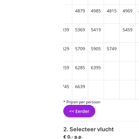
779
4919
4949
4989
4879
4985
4815
4969
5409
5385
5195
5339
5369
5419
5459
709
5845
5829
5829
5709
5905
5749
6229
6319
6259
6285
6395
559
6689
6719
6609
6745
6639
* Prijzen per persoon
<< Eerder
2. Selecteer vlucht
€ 0,- p.p.