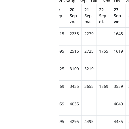
2026
Aug
Sep
Okt
Nov
Dec
2
5
16
17
18
19
20
21
22
23
ep
Sep
Sep
Sep
Sep
Sep
Sep
Sep
Sep
.
wo.
do.
vr.
za.
zo.
ma.
di.
wo.
1595
1595
1379
2215
2235
2279
1645
775
1895
2705
2695
2515
2725
1755
1619
3105
3185
3125
3109
3219
239
3565
3585
3415
3569
3435
3655
1869
3559
4045
4015
4059
4059
4035
4049
4475
4459
4335
4495
4295
4495
4485