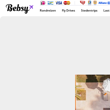
Rondreizen
Fly Drives
Stedentrips
Last