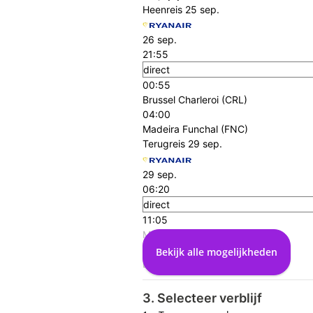
Heenreis
25 sep.
26 sep.
21:55
direct
00:55
Brussel Charleroi (CRL)
04:00
Madeira Funchal (FNC)
Terugreis
29 sep.
29 sep.
06:20
direct
11:05
Madeira Funchal (FNC)
03:45
Bekijk alle mogelijkheden
Brussel Charleroi (CRL)
3. Selecteer verblijf