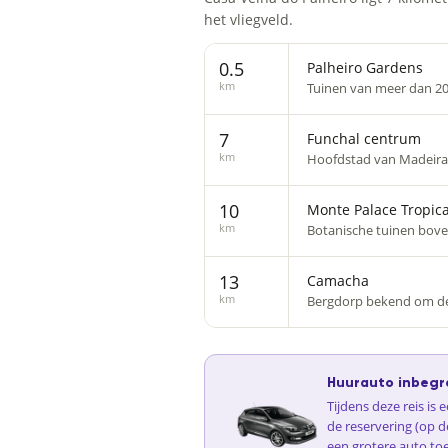
het vliegveld.
0.5
Palheiro Gardens
km
Tuinen van meer dan 200
7
Funchal centrum
km
Hoofdstad van Madeira
10
Monte Palace Tropic
km
Botanische tuinen boven
13
Camacha
km
Bergdorp bekend om de t
Huurauto inbegr
Tijdens deze reis is
de reservering (op d
een grotere auto to