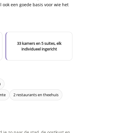
el ook een goede basis voor wie het
33 kamers en 5 suites, elk
individueel ingericht
)
imte
2 restaurants en theehuis
d je zo naar de stad, de oostkust en