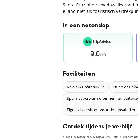
Santa Cruz of de levadawalks rond h
eiland niet als toeristisch vertrekpu
In een notendop
TripAdvisor
9,0
/10
Faciliteiten
Relais & Châteaux lid
18-holes Palhe
Spa met verwarmd binnen- en buite
Eigen vissersboot voor dolfijnsafari en
Ontdek tijdens je verblijf
Casa Velha do Palheiro ligt 7 kilome