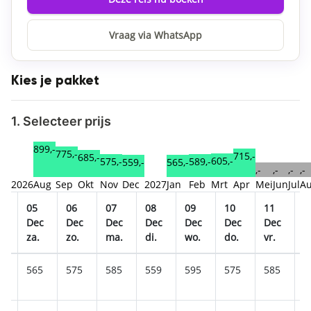
Vraag via WhatsApp
Kies je pakket
1. Selecteer prijs
899,-
775,-
715,-
685,-
605,-
589,-
575,-
565,-
559,-
,-
,-
,-
,-
2026
Aug
Sep
Okt
Nov
Dec
2027
Jan
Feb
Mrt
Apr
Mei
Jun
Jul
A
05
06
07
08
09
10
11
1
c
Dec
Dec
Dec
Dec
Dec
Dec
Dec
D
za.
zo.
ma.
di.
wo.
do.
vr.
z
5
565
575
585
559
595
575
585
5