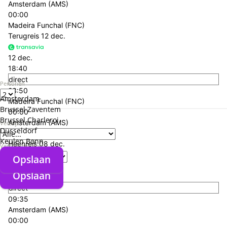
Amsterdam (AMS)
00:00
Madeira Funchal (FNC)
Terugreis
12 dec.
12 dec.
18:40
direct
Personen
23:50
Amsterdam
Madeira Funchal (FNC)
Brussel Zaventem
00:00
Brussel Charleroi
Amsterdam (AMS)
Verblijf
Düsseldorf
+€ 28,- p.p.
Keulen Bonn
Heenreis
08 dec.
Verzorgingstype
Opslaan
08 dec.
Opslaan
06:25
direct
09:35
Amsterdam (AMS)
00:00