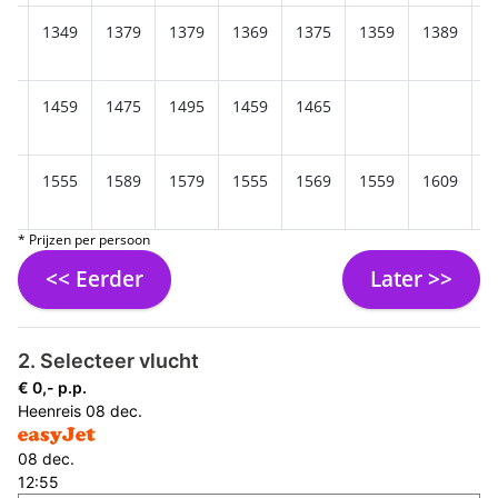
05
1349
1379
1379
1369
1375
1359
1389
1
85
1459
1475
1495
1459
1465
85
1555
1589
1579
1555
1569
1559
1609
1
* Prijzen per persoon
<< Eerder
Later >>
2. Selecteer vlucht
€ 0,- p.p.
Heenreis
08 dec.
08 dec.
12:55