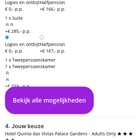
Logies en ontbijt
Halfpension
€ 0,- p.p.
+€ 166,- p.p.
1 x Suite
+€ 285,- p.p.
Logies en ontbijt
Halfpension
€ 0,- p.p.
+€ 167,- p.p.
1 x Tweepersoonskamer
1 x Tweepersoonskamer
+€ 423,- p.p.
Bekijk alle mogelijkheden
Logies en ontbijt
€ 0,- p.p.
4. Jouw keuze
Hotel Quinta das Vistas Palace Gardens - Adults Only