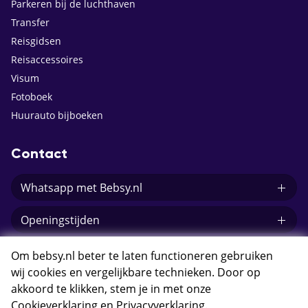
Parkeren bij de luchthaven
Transfer
Reisgidsen
Reisaccessoires
Visum
Fotoboek
Huurauto bijboeken
Contact
Whatsapp met Bebsy.nl
Openingstijden
E-mail Bebsy.nl
Om bebsy.nl beter te laten functioneren gebruiken
wij cookies en vergelijkbare technieken. Door op
akkoord te klikken, stem je in met onze
Cookieverklaring
en
Privacyverklaring
.