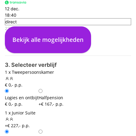
12 dec.
18:40
direct
23:50
Madeira Funchal (FNC)
Bekijk alle mogelijkheden
00:00
Amsterdam (AMS)
3. Selecteer verblijf
1 x Tweepersoonskamer
€ 0,- p.p.
Logies en ontbijt
Halfpension
€ 0,- p.p.
+€ 167,- p.p.
1 x Junior Suite
+€ 227,- p.p.