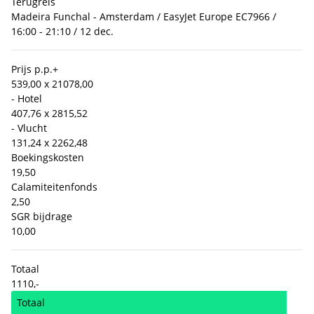
Terugreis
Madeira Funchal - Amsterdam / EasyJet Europe EC7966 /
16:00 - 21:10 / 12 dec.
Prijs p.p.
+
539,00 x 2
1078,00
- Hotel
407,76 x 2
815,52
- Vlucht
131,24 x 2
262,48
Boekingskosten
19,50
Calamiteitenfonds
2,50
SGR bijdrage
10,00
Totaal
1110,-
Totaal