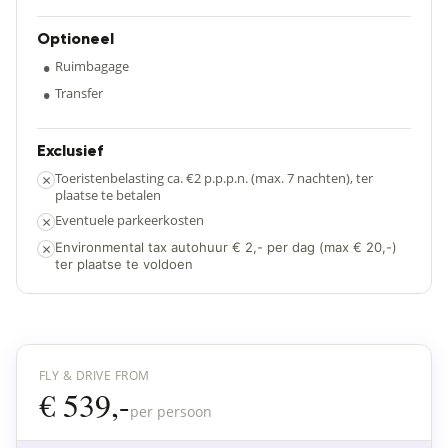
Optioneel
•
Ruimbagage
•
Transfer
Exclusief
×
Toeristenbelasting ca. €2 p.p.p.n. (max. 7 nachten), ter
plaatse te betalen
×
Eventuele parkeerkosten
×
Environmental tax autohuur € 2,- per dag (max € 20,-)
ter plaatse te voldoen
FLY & DRIVE FROM
€ 539,-
per persoon