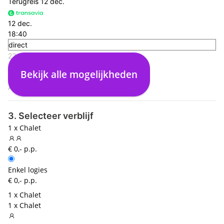
Terugreis
12 dec.
12 dec.
18:40
direct
23:50
Madeira Funchal (FNC)
Bekijk alle mogelijkheden
00:00
Amsterdam (AMS)
3. Selecteer verblijf
1 x Chalet
€ 0,- p.p.
Enkel logies
€ 0,- p.p.
1 x Chalet
1 x Chalet