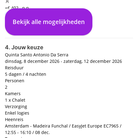
+€ 402,- p.p.
Bekijk alle mogelijkheden
Enkel logies
€ 0,- p.p.
4. Jouw keuze
Quinta Santo Antonio Da Serra
dinsdag, 8 december 2026 - zaterdag, 12 december 2026
Reisduur
5 dagen / 4 nachten
Personen
2
Kamers
1 x Chalet
Verzorging
Enkel logies
Heenreis
Amsterdam - Madeira Funchal / EasyJet Europe EC7965 /
12:55 - 16:10 / 08 dec.