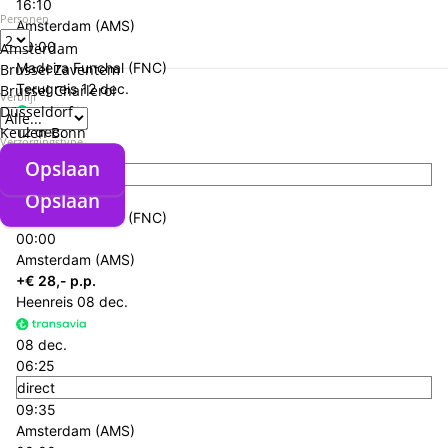
16:10
Personen
Amsterdam (AMS)
00:00
Amsterdam
Madeira Funchal (FNC)
Brussel Zaventem
Terugreis
12 dec.
Brussel Charleroi
Verblijf
Düsseldorf
12 dec.
Keulen Bonn
Verzorgingstype
18:40
Opslaan
direct
Opslaan
23:50
Madeira Funchal (FNC)
00:00
Amsterdam (AMS)
+€ 28,- p.p.
Heenreis
08 dec.
08 dec.
06:25
direct
09:35
Amsterdam (AMS)