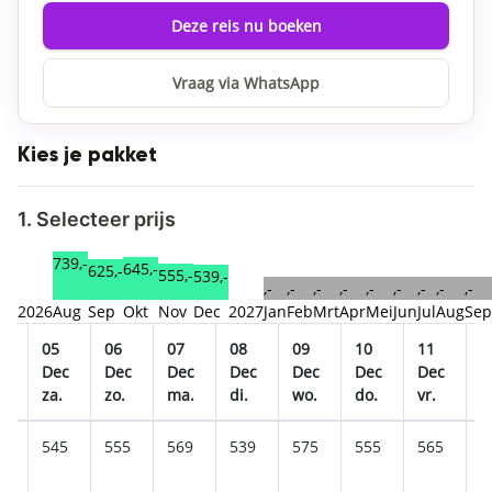
Deze reis nu boeken
Vraag via WhatsApp
Kies je pakket
1. Selecteer prijs
739,-
645,-
625,-
555,-
539,-
,-
,-
,-
,-
,-
,-
,-
,-
,-
2026
Aug
Sep
Okt
Nov
Dec
2027
Jan
Feb
Mrt
Apr
Mei
Jun
Jul
Aug
Sep
05
06
07
08
09
10
11
1
c
Dec
Dec
Dec
Dec
Dec
Dec
Dec
D
za.
zo.
ma.
di.
wo.
do.
vr.
z
5
545
555
569
539
575
555
565
5