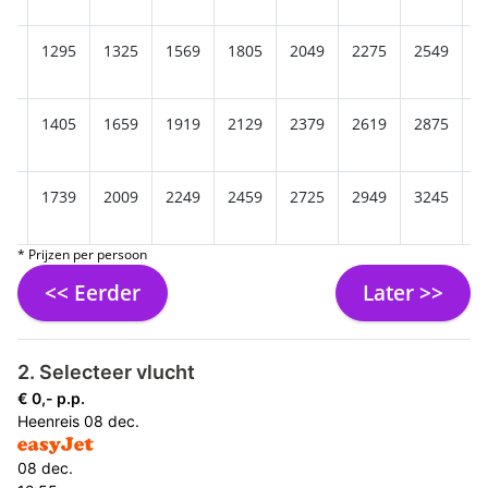
49
1295
1325
1569
1805
2049
2275
2549
2
29
1405
1659
1919
2129
2379
2619
2875
3
25
1739
2009
2249
2459
2725
2949
3245
3
* Prijzen per persoon
<< Eerder
Later >>
2. Selecteer vlucht
€ 0,- p.p.
Heenreis
08 dec.
08 dec.