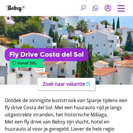
Fly Drive Costa del Sol
Vanaf 335,-
Zoek naar vakantie
Ontdek de zonnigste kuststrook van Spanje tijdens een
fly drive Costa del Sol. Met een huurauto rijd je langs
uitgestrekte stranden, het historische Málaga,
glamoureus Marbella en de schilderachtige witte
Met een fly drive van Bebsy zijn vlucht, hotel en
dorpen in het binnenland. De Costa del Sol heeft meer
huurauto al voor je geregeld. Liever de hele regio