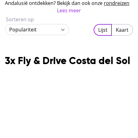
dan 300 dagen zon per jaar en combineert strand,
Andalusië ontdekken? Bekijk dan ook onze
rondreizen
cultuur en Andalusische sfeer.
Andalusië
.
Lees meer
Sorteren op
Populariteit
Lijst
Kaart
3x Fly & Drive Costa del Sol