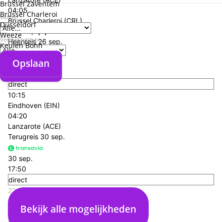
Brussel Zaventem
04:05
Brussel Charleroi
Verblijf
Brussel Charleroi (CRL)
Düsseldorf
+€ 166,- p.p.
Weeze
Verzorgingstype
Heenreis
26 sep.
Keulen Bonn
Opslaan
26 sep.
Opslaan
06:55
direct
10:15
Eindhoven (EIN)
04:20
Lanzarote (ACE)
Terugreis
30 sep.
30 sep.
17:50
direct
22:55
Lanzarote (ACE)
Bekijk alle mogelijkheden
04:05
Eindhoven (EIN)