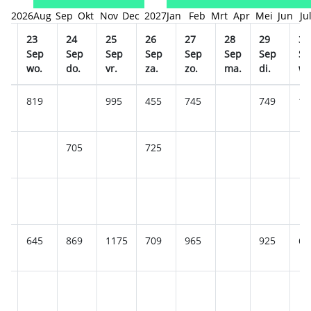
2026
Aug
Sep
Okt
Nov
Dec
2027
Jan
Feb
Mrt
Apr
Mei
Jun
Ju
2
23
24
25
26
27
28
29
30
ep
Sep
Sep
Sep
Sep
Sep
Sep
Sep
Se
.
wo.
do.
vr.
za.
zo.
ma.
di.
wo
819
995
455
745
749
14
705
725
645
869
1175
709
965
925
61