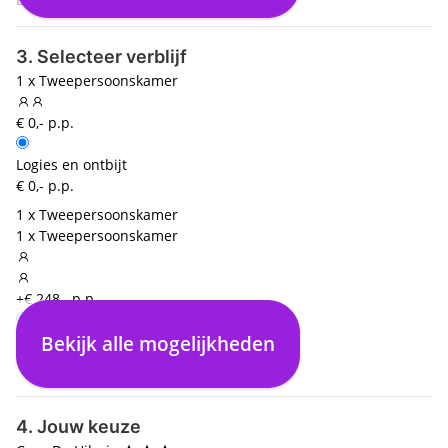
3. Selecteer verblijf
1 x Tweepersoonskamer
€ 0,- p.p.
Logies en ontbijt
€ 0,- p.p.
1 x Tweepersoonskamer
1 x Tweepersoonskamer
+€ 248,- p.p.
Bekijk alle mogelijkheden
Logies en ontbijt
€ 0,- p.p.
4. Jouw keuze