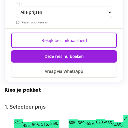
Prijs
Reset voorkeuren
Bekijk beschikbaarheid
Deze reis nu boeken
Vraag via WhatsApp
Kies je pakket
1. Selecteer prijs
81
635,-
629,-
605,-
589,-
585,-
559,-
559,-
515,-
505,-
485,-
455,-