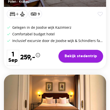
Polen
/
Krakau
9
Gelegen in de Joodse wijk Kazimierz
Comfortabel budget hotel
Inclusief excursie door de Joodse wijk & Schindlers fabriek
1
Bekijk stedentrip
259,-
Sep