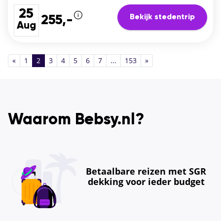
25
Bekijk stedentrip
255,-
Aug
«
1
2
3
4
5
6
7
...
153
»
Waarom Bebsy.nl?
Betaalbare reizen met SGR
dekking voor ieder budget