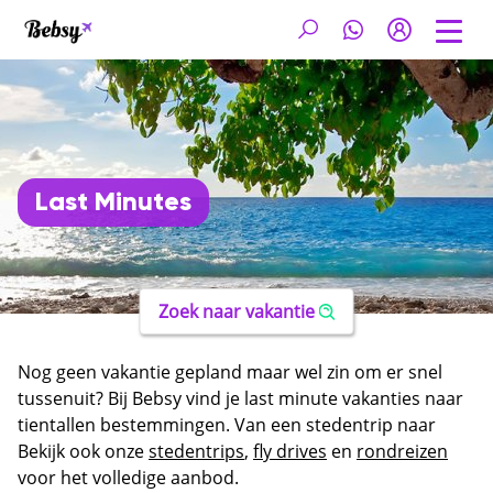
Last Minutes
Zoek naar vakantie
Nog geen vakantie gepland maar wel zin om er snel
tussenuit? Bij Bebsy vind je last minute vakanties naar
tientallen bestemmingen. Van een stedentrip naar
Rome of Barcelona tot een fly drive door Sardinië of
Bekijk ook onze
stedentrips
,
fly drives
en
rondreizen
Madeira. Vertrek binnen een maand en geniet op eigen
voor het volledige aanbod.