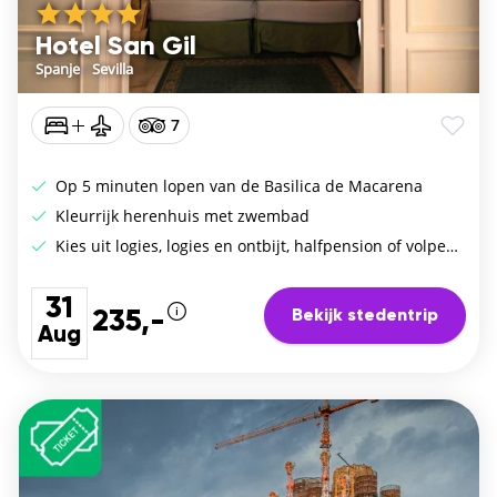
Hotel San Gil
Spanje
/
Sevilla
7
Op 5 minuten lopen van de Basilica de Macarena
Kleurrijk herenhuis met zwembad
Kies uit logies, logies en ontbijt, halfpension of volpension
31
Bekijk stedentrip
235,-
Aug