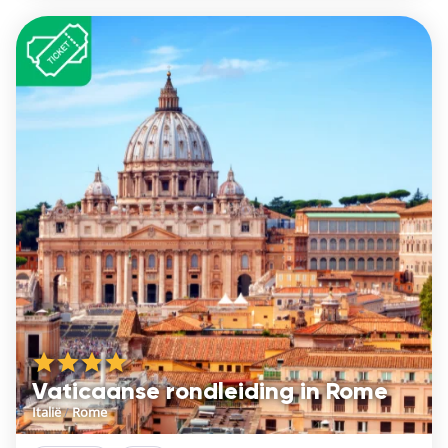
Vaticaanse rondleiding in Rome
Italië
/
Rome