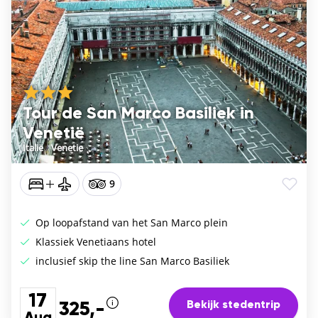
Tour de San Marco Basiliek in
Venetië
Italië
/
Venetie
9
Op loopafstand van het San Marco plein
Klassiek Venetiaans hotel
inclusief skip the line San Marco Basiliek
17
Bekijk stedentrip
325,-