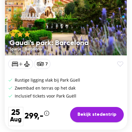
Gaudi's park: Barcelona
Spanje
/
Barcelona
7
Rustige ligging vlak bij Park Güell
Zwembad en terras op het dak
Inclusief tickets voor Park Guëll
25
Bekijk stedentrip
299,-
Aug