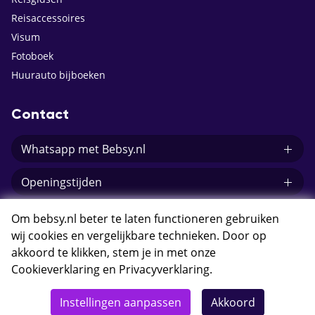
Reisaccessoires
Visum
Fotoboek
Huurauto bijboeken
Contact
Whatsapp met Bebsy.nl
Openingstijden
E-mail Bebsy.nl
Om bebsy.nl beter te laten functioneren gebruiken
wij cookies en vergelijkbare technieken. Door op
akkoord te klikken, stem je in met onze
Cookieverklaring
en
Privacyverklaring
.
© 2026 Bebsy.nl
Instellingen aanpassen
Akkoord