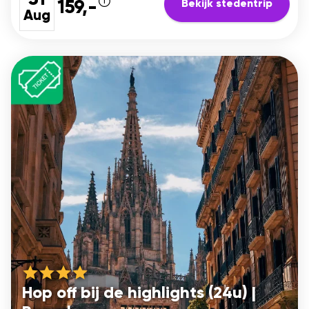
Bekijk stedentrip
159,-
Aug
Hop off bij de highlights (24u) |