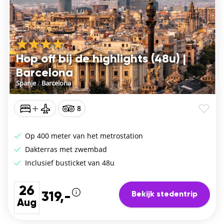
Hop off bij de highlights (48u) |
Barcelona
Spanje
/
Barcelona
8
Op 400 meter van het metrostation
Dakterras met zwembad
Inclusief busticket van 48u
26
Bekijk stedentrip
319,-
Aug