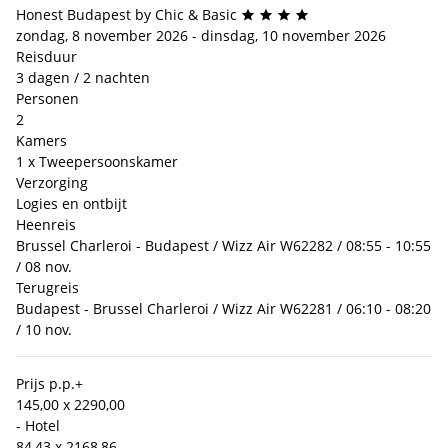
Honest Budapest by Chic & Basic
zondag, 8 november 2026 - dinsdag, 10 november 2026
Reisduur
3 dagen / 2 nachten
Personen
2
Kamers
1 x Tweepersoonskamer
Verzorging
Logies en ontbijt
Heenreis
Brussel Charleroi - Budapest / Wizz Air W62282 / 08:55 - 10:55
/ 08 nov.
Terugreis
Budapest - Brussel Charleroi / Wizz Air W62281 / 06:10 - 08:20
/ 10 nov.
Prijs p.p.
+
145,00 x 2
290,00
- Hotel
84,43 x 2
168,86