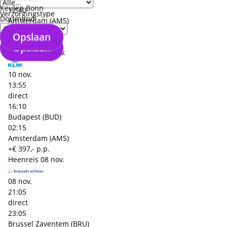
Keulen Bonn
12:40
Verzorgingstype
Dortmund
Amsterdam (AMS)
02:00
Opslaan
Budapest (BUD)
Opslaan
Terugreis
10 nov.
10 nov.
13:55
direct
16:10
Budapest (BUD)
02:15
Amsterdam (AMS)
+€ 397,- p.p.
Heenreis
08 nov.
08 nov.
21:05
direct
23:05
Brussel Zaventem (BRU)