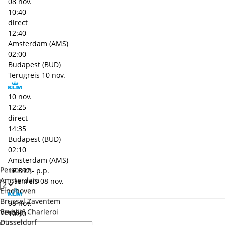
08 nov.
10:40
direct
12:40
Amsterdam (AMS)
02:00
Budapest (BUD)
Terugreis
10 nov.
10 nov.
12:25
direct
14:35
Budapest (BUD)
02:10
Amsterdam (AMS)
Personen
+€ 392,- p.p.
Amsterdam
Heenreis
08 nov.
Eindhoven
Brussel Zaventem
08 nov.
Brussel Charleroi
Verblijf
10:40
Düsseldorf
direct