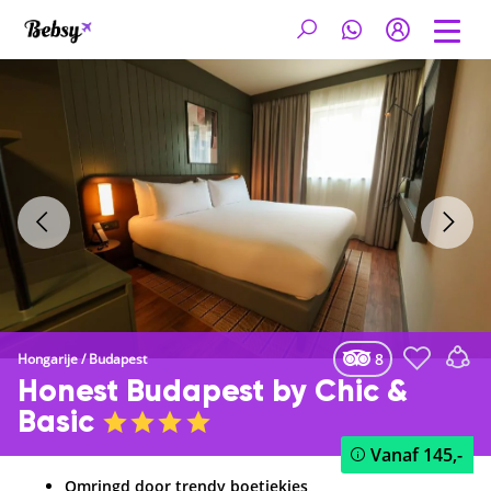
8
Hongarije
/
Budapest
Honest Budapest by Chic &
Basic
Vanaf
145,-
Omringd door trendy boetiekjes