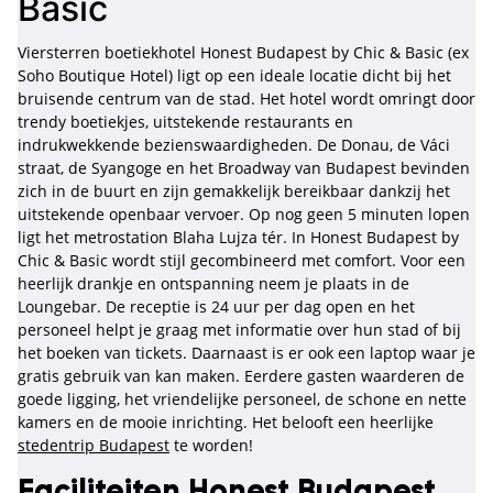
Basic
Viersterren boetiekhotel Honest Budapest by Chic & Basic (ex
Soho Boutique Hotel) ligt op een ideale locatie dicht bij het
bruisende centrum van de stad. Het hotel wordt omringt door
trendy boetiekjes, uitstekende restaurants en
indrukwekkende bezienswaardigheden. De Donau, de Váci
straat, de Syangoge en het Broadway van Budapest bevinden
zich in de buurt en zijn gemakkelijk bereikbaar dankzij het
uitstekende openbaar vervoer. Op nog geen 5 minuten lopen
ligt het metrostation Blaha Lujza tér. In Honest Budapest by
Chic & Basic wordt stijl gecombineerd met comfort. Voor een
heerlijk drankje en ontspanning neem je plaats in de
Loungebar. De receptie is 24 uur per dag open en het
personeel helpt je graag met informatie over hun stad of bij
het boeken van tickets. Daarnaast is er ook een laptop waar je
gratis gebruik van kan maken. Eerdere gasten waarderen de
goede ligging, het vriendelijke personeel, de schone en nette
kamers en de mooie inrichting. Het belooft een heerlijke
stedentrip Budapest
te worden!
Faciliteiten Honest Budapest