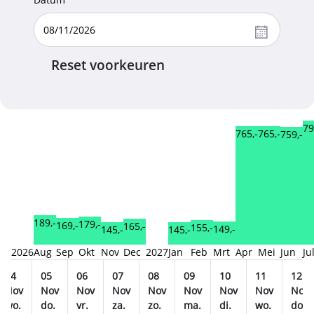
Reset voorkeuren
79
765,-
765,-
759,-
189,-
179,-
169,-
165,-
155,-
149,-
145,-
145,-
2026
Aug
Sep
Okt
Nov
Dec
2027
Jan
Feb
Mrt
Apr
Mei
Jun
Ju
04
05
06
07
08
09
10
11
12
Nov
Nov
Nov
Nov
Nov
Nov
Nov
Nov
Nov
wo.
do.
vr.
za.
zo.
ma.
di.
wo.
do.