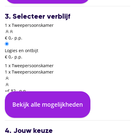
3. Selecteer verblijf
1 x Tweepersoonskamer
€ 0,- p.p.
Logies en ontbijt
€ 0,- p.p.
1 x Tweepersoonskamer
1 x Tweepersoonskamer
+€ 82,- p.p.
Bekijk alle mogelijkheden
Logies en ontbijt
€ 0,- p.p.
4. Jouw keuze