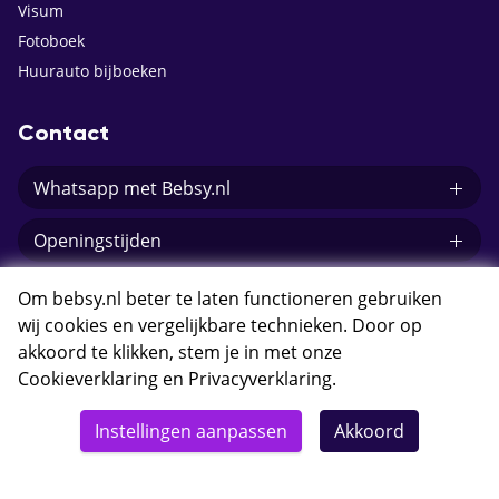
Visum
Fotoboek
Huurauto bijboeken
Contact
Whatsapp met Bebsy.nl
Openingstijden
E-mail Bebsy.nl
Om bebsy.nl beter te laten functioneren gebruiken
wij cookies en vergelijkbare technieken. Door op
akkoord te klikken, stem je in met onze
Cookieverklaring
en
Privacyverklaring
.
© 2026 Bebsy.nl
Instellingen aanpassen
Akkoord