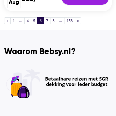
Aug
«
1
...
4
5
6
7
8
...
153
»
Waarom Bebsy.nl?
Betaalbare reizen met SGR
dekking voor ieder budget