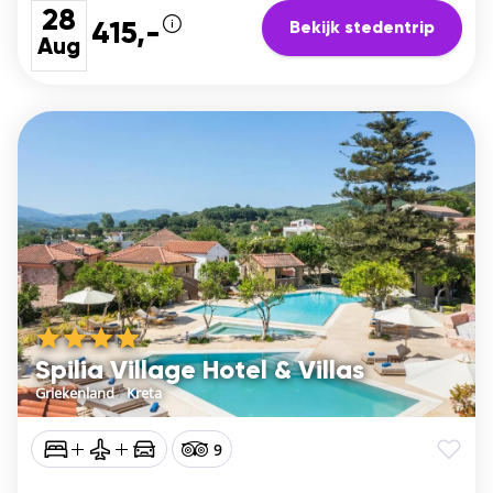
28
Bekijk stedentrip
415,-
Aug
Spilia Village Hotel & Villas
Griekenland
/
Kreta
9