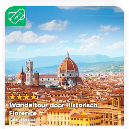
Wandeltour door Historisch
Florence
Italië
/
Florence