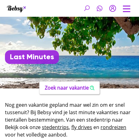
Last Minutes
Zoek naar vakantie
Nog geen vakantie gepland maar wel zin om er snel
tussenuit? Bij Bebsy vind je last minute vakanties naar
tientallen bestemmingen. Van een stedentrip naar
Rome of Barcelona tot een fly drive door Sardinië of
Bekijk ook onze
stedentrips
,
fly drives
en
rondreizen
Madeira. Vertrek binnen een maand en geniet op eigen
voor het volledige aanbod.