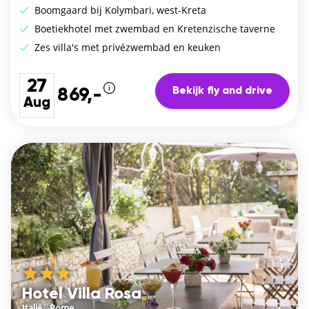
Boomgaard bij Kolymbari, west-Kreta
Boetiekhotel met zwembad en Kretenzische taverne
Zes villa's met privézwembad en keuken
27
Bekijk fly and drive
869,-
Aug
Hotel Villa Rosa
Italië
/
Rome