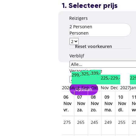
1. Selecteer prijs
Reizigers
2 Personen
Personen
Reset voorkeuren
Verblijf
Verzorgingstype
339,-
325,-
299,-
229,-
229
225,-
2026
Aug
Sep
Okt
Nov
Dec
2027
Ja
Opslaan
02
03
04
05
06
07
08
09
10
1
ov
Nov
Nov
Nov
Nov
Nov
Nov
Nov
Nov
Nov
N
.
ma.
di.
wo.
do.
vr.
za.
zo.
ma.
di.
w
5
265
265
265
279
275
265
245
249
255
2