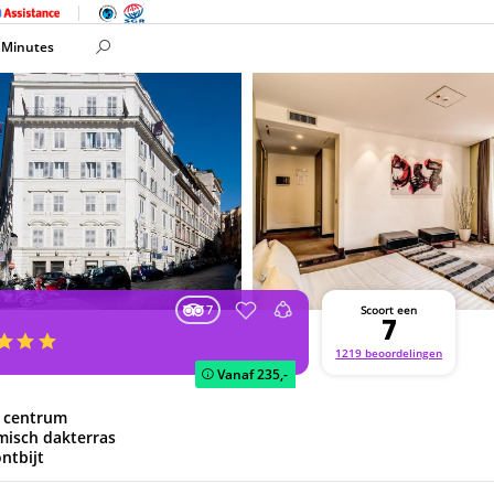
 Minutes
7
Scoort een
7
1219 beoordelingen
Vanaf
235,-
ch centrum
misch dakterras
ontbijt