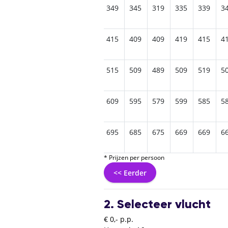
5
349
349
385
355
349
345
319
335
339
3
5
415
435
425
415
415
409
409
419
415
4
9
549
529
525
519
515
509
489
509
519
5
5
645
629
625
615
609
595
579
599
585
5
9
719
715
699
699
695
685
675
669
669
6
* Prijzen per persoon
<< Eerder
2. Selecteer vlucht
€ 0,- p.p.