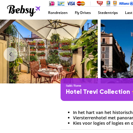
Rondreizen
Fly Drives
Stedentrips
Last
Italië
/
Rome
Hotel Trevi Collection
In het hart van het historis
Viersterrenhotel met panora
Kies voor logies of logies en 