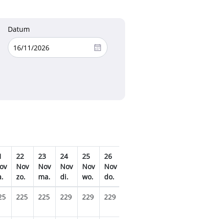
Datum
1
22
23
24
25
26
27
28
29
30
0
ov
Nov
Nov
Nov
Nov
Nov
Nov
Nov
Nov
Nov
D
a.
zo.
ma.
di.
wo.
do.
vr.
za.
zo.
ma.
d
25
225
225
229
229
229
245
249
239
235
2