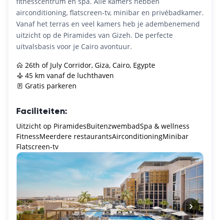
fitnesscentrum en spa. Alle kamers hebben
airconditioning, flatscreen-tv, minibar en privébadkamer.
Vanaf het terras en veel kamers heb je adembenemend
uitzicht op de Piramides van Gizeh. De perfecte
uitvalsbasis voor je Cairo avontuur.
26th of July Corridor, Giza, Cairo, Egypte
45 km vanaf de luchthaven
Gratis parkeren
Faciliteiten:
Uitzicht op Piramides
Buitenzwembad
Spa & wellness
Fitness
Meerdere restaurants
Airconditioning
Minibar
Flatscreen-tv