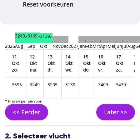
Reset voorkeuren
3249,-
3169,-
3139,-
,-
,-
,-
,-
,-
,-
,-
,-
,-
,-
,-
2026
Aug
Sep
Okt
Nov
Dec
2027
Jan
Feb
Mrt
Apr
Mei
Jun
Jul
Aug
S
11
12
13
14
15
16
17
18
t
Okt
Okt
Okt
Okt
Okt
Okt
Okt
Ok
zo.
ma.
di.
wo.
do.
vr.
za.
zo.
45
3595
3249
3205
3139
3409
3439
* Prijzen per persoon
<< Eerder
Later >>
2. Selecteer vlucht