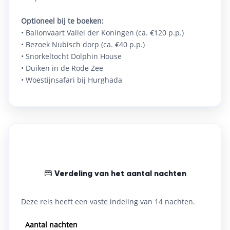
bestemming
bestemming
Gratis parkeren
Optioneel bij te boeken:
Faciliteiten:
• Ballonvaart Vallei der Koningen (ca. €120 p.p.)
Faciliteiten:
• Bezoek Nubisch dorp (ca. €40 p.p.)
Volpension
Sundeck met zwembad
Restaurant & bar
All-inclusive
Privéstrand
Meerdere zwembaden
Airconditioning
Privébadkamer
Nijl-uitzicht
Entertainment
• Snorkeltocht Dolphin House
Spa & wellness
Duikcentrum
Diverse restaurants
Nederlandstalige gids
• Duiken in de Rode Zee
Airconditioning
Balkon met zeezicht
• Woestijnsafari bij Hurghada
Verdeling van het aantal nachten
Deze reis heeft een vaste indeling van 14 nachten.
Aantal nachten