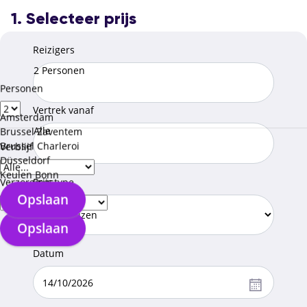
1. Selecteer prijs
Reizigers
2 Personen
Personen
Vertrek vanaf
Amsterdam
Alle
Brussel Zaventem
Brussel Charleroi
Verblijf
Düsseldorf
Keulen Bonn
Prijs
Verzorgingstype
Opslaan
Opslaan
Datum