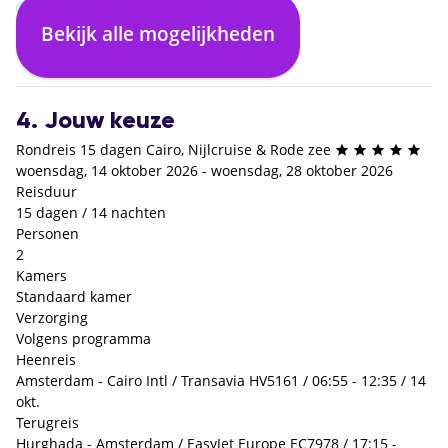
Bekijk alle mogelijkheden
Volgens programma
€ 0,- p.p.
4. Jouw keuze
Rondreis 15 dagen Cairo, Nijlcruise & Rode zee
woensdag, 14 oktober 2026 - woensdag, 28 oktober 2026
Reisduur
15 dagen / 14 nachten
Personen
2
Kamers
Standaard kamer
Verzorging
Volgens programma
Heenreis
Amsterdam - Cairo Intl / Transavia HV5161 / 06:55 - 12:35 / 14
okt.
Terugreis
Hurghada - Amsterdam / EasyJet Europe EC7978 / 17:15 -